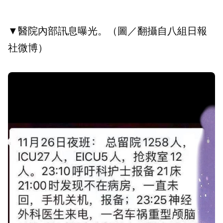
▼醫院內部訊息曝光。（圖／翻攝自八組日報
社微博）