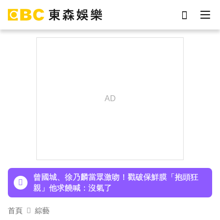
劉真
影片
于朦朧
ian
7-eleven
網紅
女優
謝侑芯
下載東森App，隨時掌握天下大小事！
孫淑媚首登JJA音樂節！被范曉萱1句話打動 放話
秀超狂腹肌
曾國城、徐乃麟當眾激吻！戳破保鮮膜「抱頭狂
親」他求饒喊：沒氣了
日傳奇女星辭世！兒子曝「最後時刻」：如沉睡般
首頁
綜藝
離開