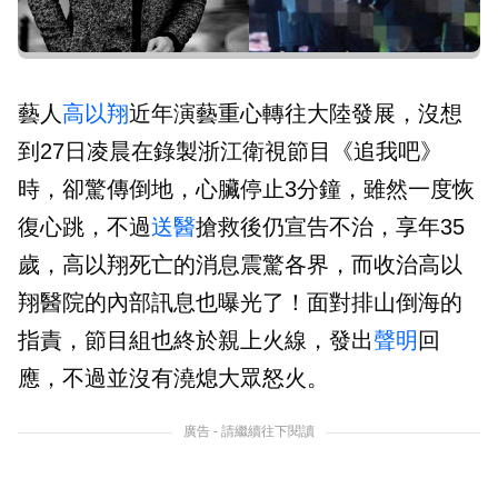
藝人
高以翔
近年演藝重心轉往大陸發展，沒想
到27日凌晨在錄製浙江衛視節目《追我吧》
時，卻驚傳倒地，心臟停止3分鐘，雖然一度恢
復心跳，不過
送醫
搶救後仍宣告不治，享年35
歲，高以翔死亡的消息震驚各界，而收治高以
翔醫院的內部訊息也曝光了！面對排山倒海的
指責，節目組也終於親上火線，發出
聲明
回
應，不過並沒有澆熄大眾怒火。
廣告 - 請繼續往下閱讀