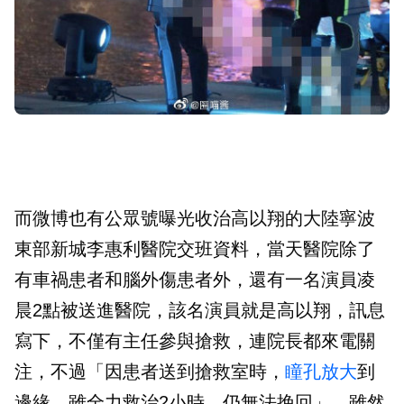
而微博也有公眾號曝光收治高以翔的大陸寧波
東部新城李惠利醫院交班資料，當天醫院除了
有車禍患者和腦外傷患者外，還有一名演員凌
晨2點被送進醫院，該名演員就是高以翔，訊息
寫下，不僅有主任參與搶救，連院長都來電關
注，不過「因患者送到搶救室時，
瞳孔放大
到
邊緣，雖全力救治2小時，仍無法挽回」。雖然