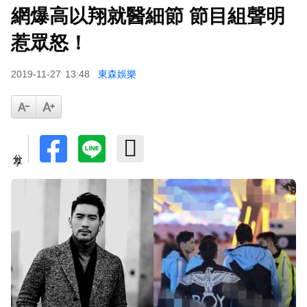
網爆高以翔就醫細節 節目組聲明
下載東森App，隨時掌握天下大小事！
惹眾怒！
孫淑媚首登JJA音樂節！被范曉萱1句話打動 放話
2019-11-27
13:48
東森娛樂
秀超狂腹肌
分享