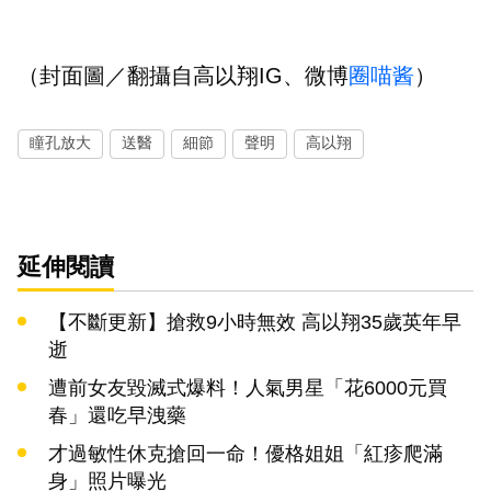
（封面圖／翻攝自高以翔IG、微博
圈喵酱
）
瞳孔放大
送醫
細節
聲明
高以翔
延伸閱讀
【不斷更新】搶救9小時無效 高以翔35歲英年早
逝
遭前女友毀滅式爆料！人氣男星「花6000元買
春」還吃早洩藥
才過敏性休克搶回一命！優格姐姐「紅疹爬滿
身」照片曝光