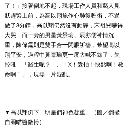
了！」接著倒地不起，現場工作人員和藝人見
狀趕緊上前，為高以翔施作心肺復甦術，不過
做了3分鐘，高以翔仍然沒有動靜，宋祖兒嚇得
大哭，而一旁的男星黃景瑜、辰亦儒神情沉
重，陳偉霆則是雙手合十閉眼祈禱，希望高以
翔平安，過程中黃景瑜更一度大喊不錄了，失
控吼：「醫生呢？」、「X！還拍！快點啊！救
命啊！」，現場一片混亂。
▼高以翔倒下，明星們神色凝重。（圖／翻攝
自圈喵醬微博）