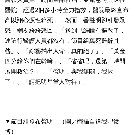
醫院，經過2個多小時全力搶救，醫院最終宣布
高以翔心源性猝死」，然而一番聲明卻引發眾
怒，網友紛紛怒回：「送到已經瞳孔擴散了，
連隨行醫護人員都沒有，節目組萬死難辭其
咎」、「綜藝拍出人命，真的絕了」、「黃金
四分鐘你們在幹嘛」、「省省吧，還第一時間
展開救治？」、「聲明：與我無關，我救
了」、「請把明星當人對待」。
▼節目組發布聲明。（圖／翻攝自追我吧微
博）