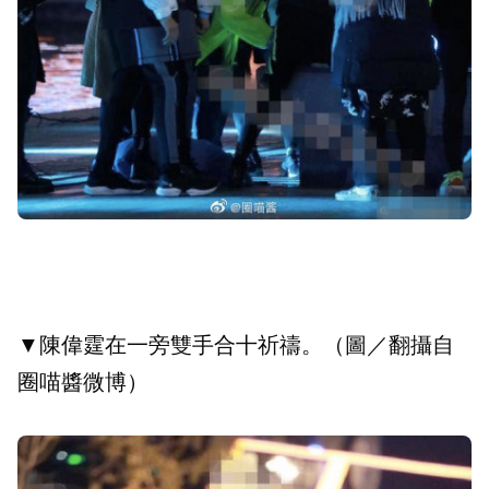
▼陳偉霆在一旁雙手合十祈禱。（圖／翻攝自
圈喵醬微博）