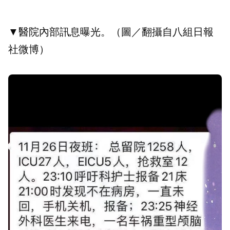
▼醫院內部訊息曝光。（圖／翻攝自八組日報
社微博）