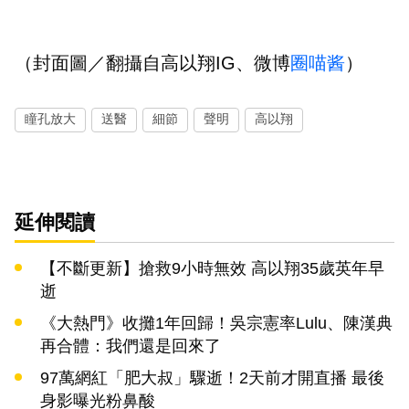
（封面圖／翻攝自高以翔IG、微博
圈喵酱
）
瞳孔放大
送醫
細節
聲明
高以翔
延伸閱讀
【不斷更新】搶救9小時無效 高以翔35歲英年早
逝
《大熱門》收攤1年回歸！吳宗憲率Lulu、陳漢典
再合體：我們還是回來了
97萬網紅「肥大叔」驟逝！2天前才開直播 最後
身影曝光粉鼻酸