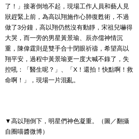
了！」接著倒地不起，現場工作人員和藝人見
狀趕緊上前，為高以翔施作心肺復甦術，不過
做了3分鐘，高以翔仍然沒有動靜，宋祖兒嚇得
大哭，而一旁的男星黃景瑜、辰亦儒神情沉
重，陳偉霆則是雙手合十閉眼祈禱，希望高以
翔平安，過程中黃景瑜更一度大喊不錄了，失
控吼：「醫生呢？」、「X！還拍！快點啊！救
命啊！」，現場一片混亂。
▼高以翔倒下，明星們神色凝重。（圖／翻攝
自圈喵醬微博）