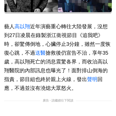
藝人
高以翔
近年演藝重心轉往大陸發展，沒想
到27日凌晨在錄製浙江衛視節目《追我吧》
時，卻驚傳倒地，心臟停止3分鐘，雖然一度恢
復心跳，不過
送醫
搶救後仍宣告不治，享年35
歲，高以翔死亡的消息震驚各界，而收治高以
翔醫院的內部訊息也曝光了！面對排山倒海的
指責，節目組也終於親上火線，發出
聲明
回
應，不過並沒有澆熄大眾怒火。
廣告 - 請繼續往下閱讀