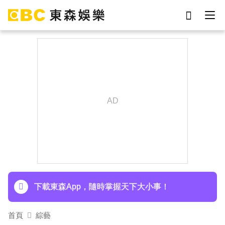
劉真
影片
7-eleven
女優
網紅
ian
謝侑芯
于朦朧
下載東森App，隨時掌握天下大小事！
首頁
綜藝