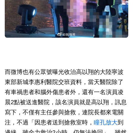
而微博也有公眾號曝光收治高以翔的大陸寧波
東部新城李惠利醫院交班資料，當天醫院除了
有車禍患者和腦外傷患者外，還有一名演員凌
晨2點被送進醫院，該名演員就是高以翔，訊息
寫下，不僅有主任參與搶救，連院長都來電關
注，不過「因患者送到搶救室時，
瞳孔放大
到
邊緣，雖全力救治2小時，仍無法挽回」。雖然