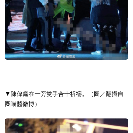
▼陳偉霆在一旁雙手合十祈禱。（圖／翻攝自
圈喵醬微博）