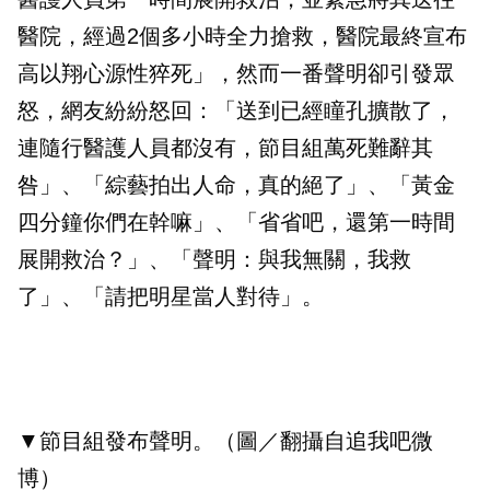
醫院，經過2個多小時全力搶救，醫院最終宣布
高以翔心源性猝死」，然而一番聲明卻引發眾
怒，網友紛紛怒回：「送到已經瞳孔擴散了，
連隨行醫護人員都沒有，節目組萬死難辭其
咎」、「綜藝拍出人命，真的絕了」、「黃金
四分鐘你們在幹嘛」、「省省吧，還第一時間
展開救治？」、「聲明：與我無關，我救
了」、「請把明星當人對待」。
▼節目組發布聲明。（圖／翻攝自追我吧微
博）