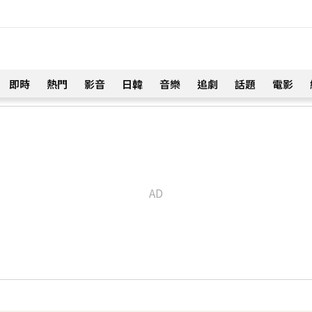
即時
熱門
影音
日韓
音樂
追劇
話題
電影
！
話打動 放話秀超狂腹肌
膜「抱頭狂親」他求饒喊：沒氣了