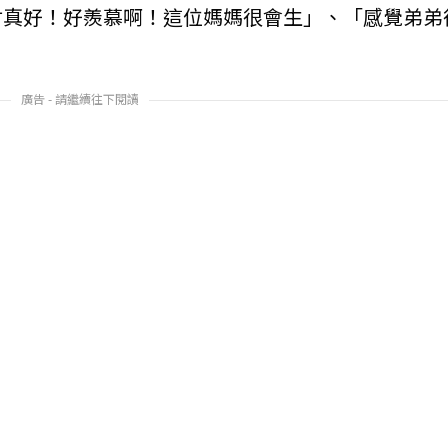
材真好！好羨慕啊！這位媽媽很會生」、「感覺弟弟
廣告 - 請繼續往下閱讀