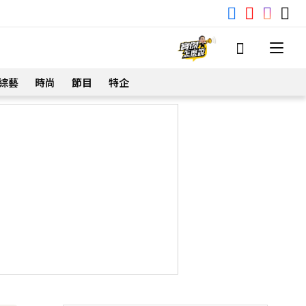
綜藝
時尚
節目
特企