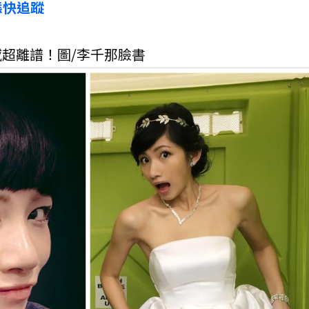
態快追蹤
超離譜！圖/李千那臉書