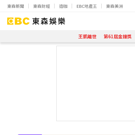
東森新聞
東森財經
造咖
EBC地產王
東森美洲
王凱離世
第61屆金鐘獎
下載東森App，隨時掌握天下大小事
孫淑媚首登JJA音樂節！被范曉萱1句
曾國城、徐乃麟當眾激吻！戳破保鮮