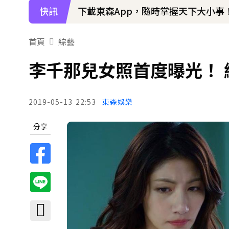
快訊
下載東森App，隨時掌握天下大小事
孫淑媚首登JJA音樂節！被范曉萱1句
首頁
綜藝
李千那兒女照首度曝光！ 
2019-05-13
22:53
東森娛樂
分享