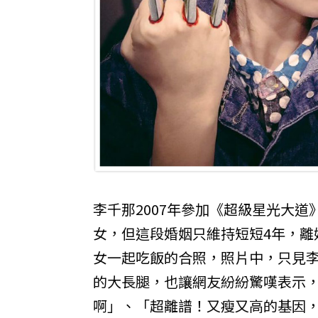
李千那2007年參加《超級星光大道
女，但這段婚姻只維持短短4年，離婚
女一起吃飯的合照，照片中，只見
的大長腿，也讓網友紛紛驚嘆表示
啊」、「超離譜！又瘦又高的基因