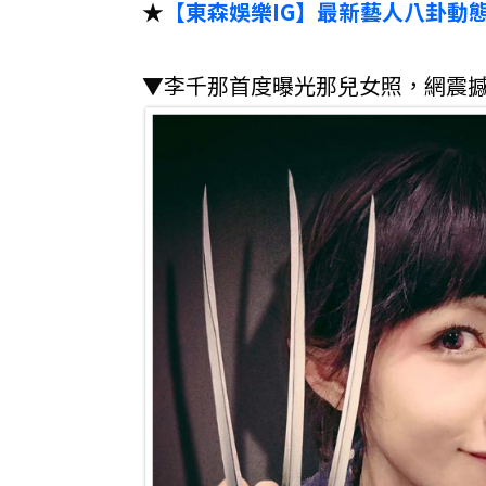
★
【東森娛樂IG】最新藝人八卦動
▼李千那首度曝光那兒女照，網震撼