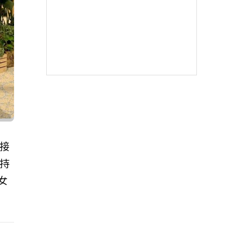
接
持
女