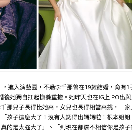
》，進入演藝圈，不過李千那曾在19歲結婚，育有1
後她獨自扛起撫養重擔。她昨天也在IG上 PO出與
李千那兒子長得比她高，女兒也長得相當高挑，一家
，「孩子這麼大了！沒有人認得出媽媽啦！根本姐姐
，真的是太強大了」、「到現在都還不相信你是孩子