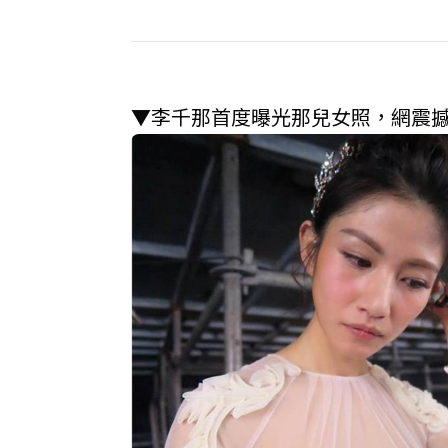
▼李千那首度曝光那兒女照，網震撼