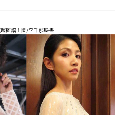
超離譜！圖/李千那臉書