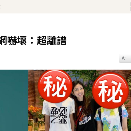
！
話打動 放話秀超狂腹肌
網嚇壞：超離譜