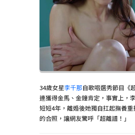
34歲女星
李千那
自歌唱選秀節目《
連獲得金馬、金鐘肯定，事實上，李
短短4年，離婚後她獨自扛起撫養重擔
的合照，讓網友驚呼「超離譜！」