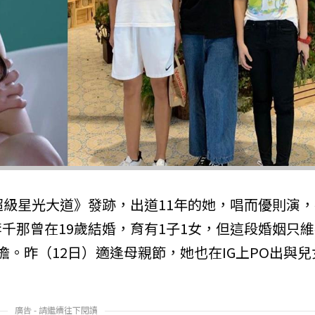
超級星光大道》發跡，出道11年的她，唱而優則演，
千那曾在19歲結婚，育有1子1女，但這段婚姻只維
。昨（12日）適逢母親節，她也在IG上PO出與兒
廣告 - 請繼續往下閱讀