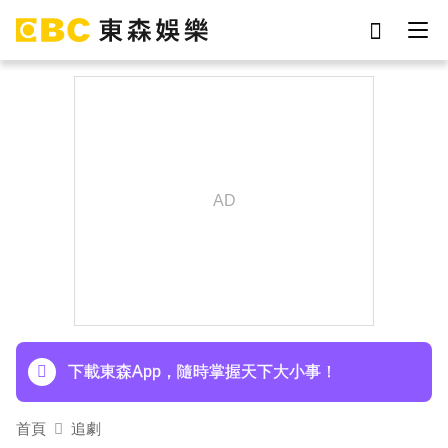
劉真
影片
于朦朧
女優
網紅
ian
7-eleven
謝侑芯
下載東森App，隨時掌握天下大小事！
首頁
追劇