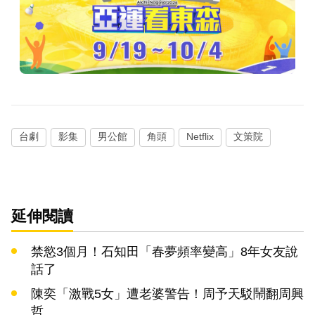
台劇
影集
男公館
角頭
Netflix
文策院
延伸閱讀
禁慾3個月！石知田「春夢頻率變高」8年女友說
話了
陳奕「激戰5女」遭老婆警告！周予天駁鬧翻周興
哲