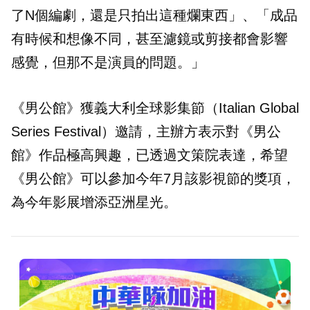
了N個編劇，還是只拍出這種爛東西」、「成品
有時候和想像不同，甚至濾鏡或剪接都會影響
感覺，但那不是演員的問題。」
《男公館》獲義大利全球影集節（Italian Global
Series Festival）邀請，主辦方表示對《男公
館》作品極高興趣，已透過文策院表達，希望
《男公館》可以參加今年7月該影視節的獎項，
為今年影展增添亞洲星光。