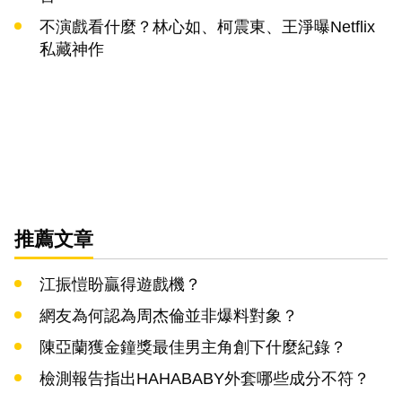
不演戲看什麼？林心如、柯震東、王淨曝Netflix
私藏神作
推薦文章
江振愷盼贏得遊戲機？
網友為何認為周杰倫並非爆料對象？
陳亞蘭獲金鐘獎最佳男主角創下什麼紀錄？
檢測報告指出HAHABABY外套哪些成分不符？