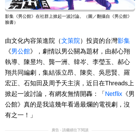
影集《男公館》在社群上掀起一波討論。（圖／翻攝自《男公館》
臉書）
由文化內容策進院（
文策院
）投資的台灣
影集
《
男公館
》，劇情以男公關為題材，由郝心翔
執導、陳昱均、龔一洲、韓岑、李瑩玉、郝心
翔共同編劇，集結張立昂、陳奕、吳思賢、羅
宏正、石知田及周予天主演，近日在Threads上
掀起一波討論，有網友無情開轟：「
Netflix
《男
公館》真的是我這幾年看過最爛的電視劇，沒
有之一！」
廣告 - 請繼續往下閱讀