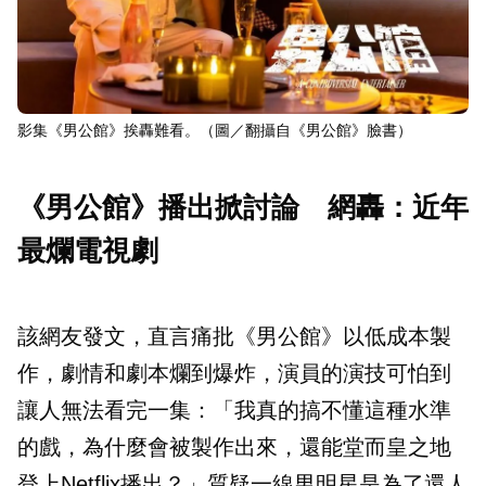
影集《男公館》挨轟難看。（圖／翻攝自《男公館》臉書）
《男公館》播出掀討論 網轟：近年
最爛電視劇
該網友發文，直言痛批《男公館》以低成本製
作，劇情和劇本爛到爆炸，演員的演技可怕到
讓人無法看完一集：「我真的搞不懂這種水準
的戲，為什麼會被製作出來，還能堂而皇之地
登上Netflix播出？」質疑一線男明星是為了還人