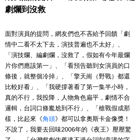
劇爛到沒救
面對演員的提問，網友們也不吝給予回饋「劇
情中二看不太下去，演技普遍也不太好」、
「演技爛、編劇爛，沒救了，假如有今年最爛
片你們應該第一」、「看預告聽到女演員的口
條後，就整個冷掉」、「擎天崗（野戰）都還
比較好看」、「我硬撐著看了第一集半小時，
真的不行，我投降，人物角色扁平，劇情不合
邏輯，台詞口條尷尬到不行」、「槍戰假成那
樣，比起來《
角頭
》都可以拿奧斯卡金像獎！
不說了，我要去回味2006年的《夜王》壓壓驚