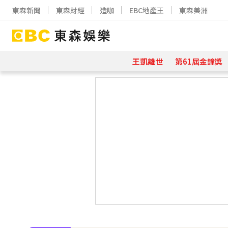
東森新聞
東森財經
造咖
EBC地產王
東森美洲
王凱離世
第61屆金鐘獎