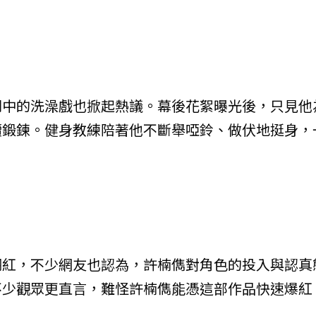
劇中的洗澡戲也掀起熱議。幕後花絮曝光後，只見他
續鍛鍊。健身教練陪著他不斷舉啞鈴、做伏地挺身，
翻紅，不少網友也認為，許楠儁對角色的投入與認真
不少觀眾更直言，難怪許楠儁能憑這部作品快速爆紅