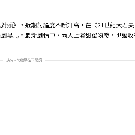
對頭》，近期討論度不斷升高，在《21世紀大君夫
韓劇黑馬。最新劇情中，兩人上演甜蜜吻戲，也讓收
廣告 - 請繼續往下閱讀