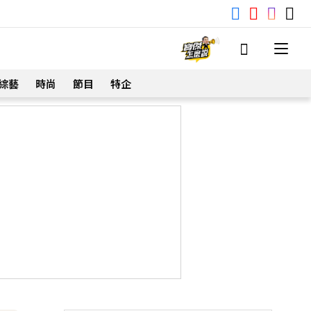
綜藝
時尚
節目
特企