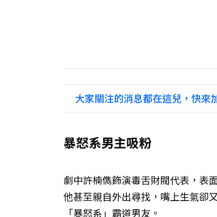
大家關注的消息都在這兒，快來加
暴怒系男主吸粉
劇中許楠儁飾演毒舌財閥代表，表
他甚至親自外出尋找，嘴上生氣卻
「暴怒系」霸道男友。