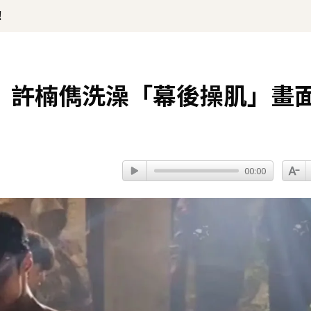
！
》許楠儁洗澡「幕後操肌」畫
00:00