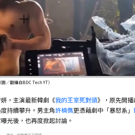
翻攝自BDC Tech YT）
智妍，主演最新韓劇《
我的王室死對頭
》，原先開播
熱度持續攀升。男主角
許楠儁
更憑藉劇中「暴怒系」
絮曝光後，也再度掀起討論。
廣告 - 請繼續往下閱讀