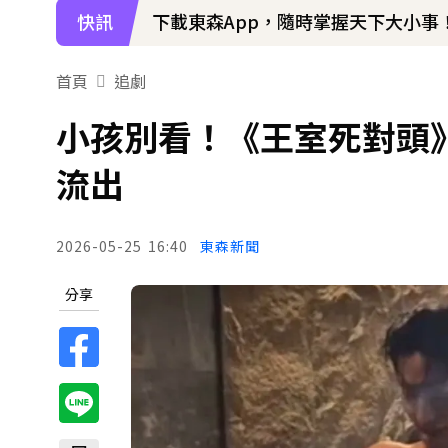
快訊
下載東森App，隨時掌握天下大小事
首頁
追劇
小孩別看！《王室死對頭
流出
2026-05-25
16:40
東森新聞
分享