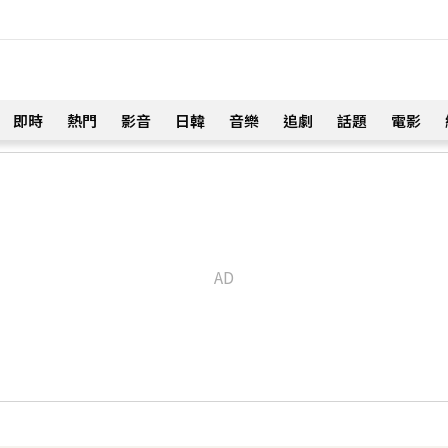
即時
熱門
影音
日韓
音樂
追劇
話題
電影