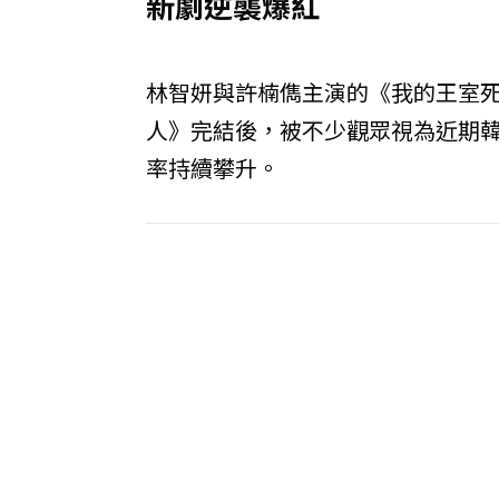
新劇逆襲爆紅
林智妍與許楠儁主演的《我的王室死
人》完結後，被不少觀眾視為近期
率持續攀升。