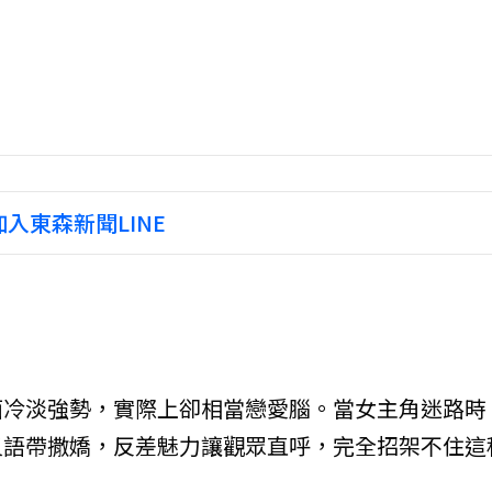
入東森新聞LINE
面冷淡強勢，實際上卻相當戀愛腦。當女主角迷路時
又語帶撒嬌，反差魅力讓觀眾直呼，完全招架不住這