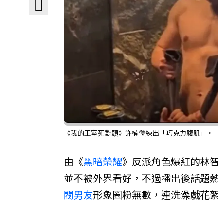
《我的王室死對頭》許楠儁練出「巧克力腹肌」。（圖／
由《
黑暗榮耀
》反派角色爆紅的林
並不被外界看好，不過播出後話題
閥
男友
形象圈粉無數，連洗澡戲花