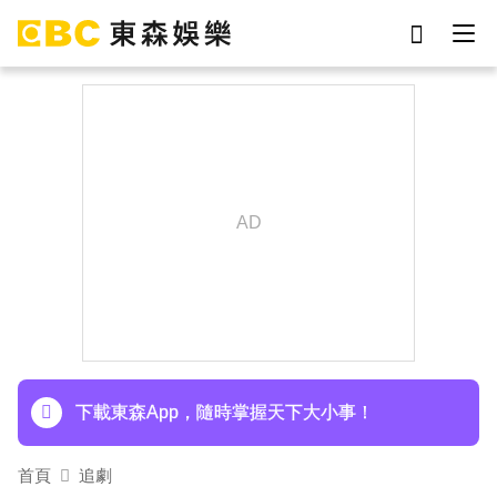
劉真
影片
7-eleven
網紅
于朦朧
ian
女優
謝侑芯
下載東森App，隨時掌握天下大小事！
首頁
追劇