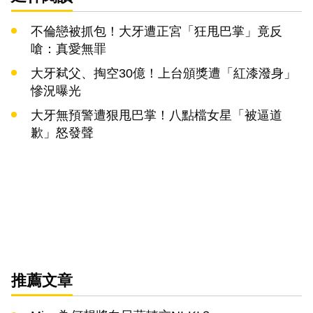
不倫戀被抓包！大牙遭正宮「狂甩巴掌」竟反
嗆：真愛無罪
大牙弒父、掏空30億！上台頒獎遭「紅漆潑身」
慘況曝光
大牙無預警遭狠甩巴掌！八點檔女星「被逼道
歉」怒發聲
推薦文章