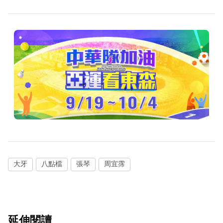
大牙
八點檔
張琴
周宜霈
延伸閱讀