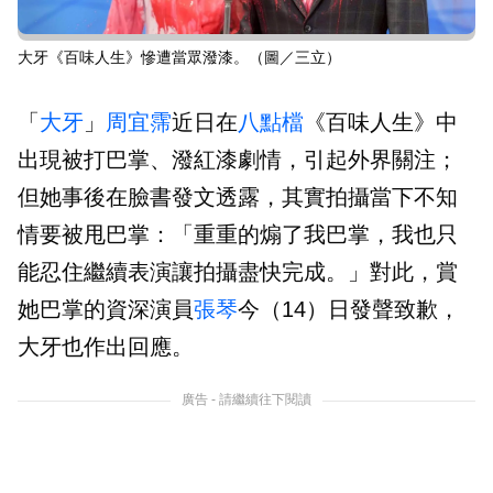
大牙《百味人生》慘遭當眾潑漆。（圖／三立）
「
大牙
」
周宜霈
近日在
八點檔
《百味人生》中
出現被打巴掌、潑紅漆劇情，引起外界關注；
但她事後在臉書發文透露，其實拍攝當下不知
情要被甩巴掌：「重重的煽了我巴掌，我也只
能忍住繼續表演讓拍攝盡快完成。」對此，賞
她巴掌的資深演員
張琴
今（14）日發聲致歉，
大牙也作出回應。
廣告 - 請繼續往下閱讀