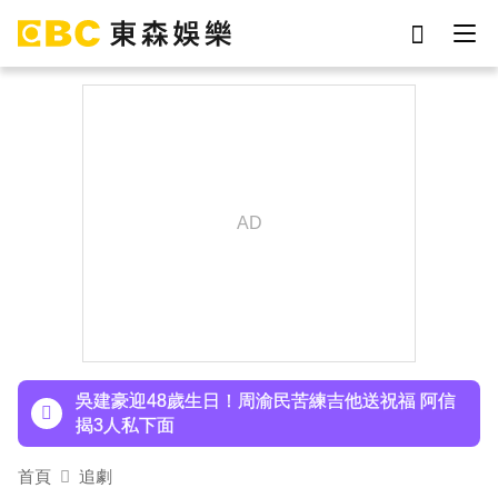
劉真
影片
7-eleven
女優
ian
網紅
謝侑芯
于朦朧
下載東森App，隨時掌握天下大小事！
胡瓜挑戰韓團爆紅「震胸舞」！賣力狂震笑翻全場
慘被虧：是在震肚子？
吳建豪迎48歲生日！周渝民苦練吉他送祝福 阿信
揭3人私下面
許富凱暴瘦7公斤登台！「臉明顯凹陷」嚇壞媽媽
首頁
追劇
父親節憶亡父淚崩