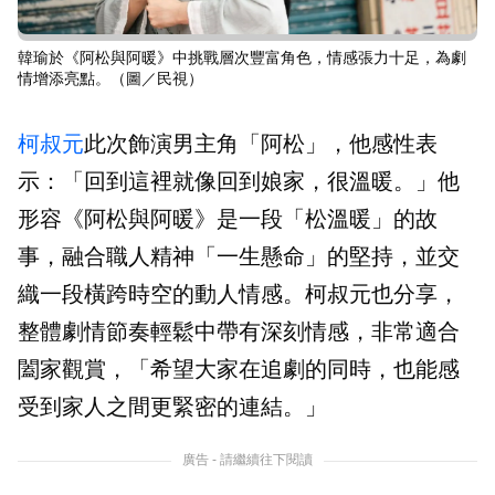
韓瑜於《阿松與阿暖》中挑戰層次豐富角色，情感張力十足，為劇
情增添亮點。（圖／民視）
柯叔元
此次飾演男主角「阿松」，他感性表
示：「回到這裡就像回到娘家，很溫暖。」他
形容《阿松與阿暖》是一段「松溫暖」的故
事，融合職人精神「一生懸命」的堅持，並交
織一段橫跨時空的動人情感。柯叔元也分享，
整體劇情節奏輕鬆中帶有深刻情感，非常適合
闔家觀賞，「希望大家在追劇的同時，也能感
受到家人之間更緊密的連結。」
廣告 - 請繼續往下閱讀