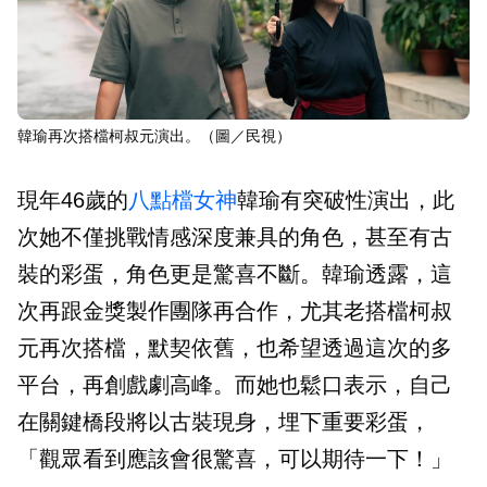
韓瑜再次搭檔柯叔元演出。（圖／民視）
現年46歲的
八點檔
女神
韓瑜有突破性演出，此
次她不僅挑戰情感深度兼具的角色，甚至有古
裝的彩蛋，角色更是驚喜不斷。韓瑜透露，這
次再跟金獎製作團隊再合作，尤其老搭檔柯叔
元再次搭檔，默契依舊，也希望透過這次的多
平台，再創戲劇高峰。而她也鬆口表示，自己
在關鍵橋段將以古裝現身，埋下重要彩蛋，
「觀眾看到應該會很驚喜，可以期待一下！」