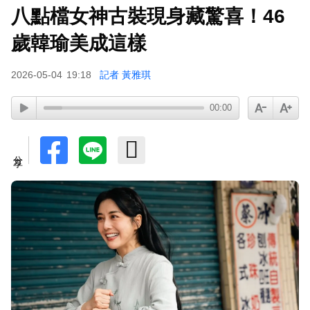
八點檔女神古裝現身藏驚喜！46
温嵐挺過敗血性休克首露面！「住ICU搶救11天」
曝最新近況：讓大家擔心了
歲韓瑜美成這樣
下載東森App，隨時掌握天下大小事！
2026-05-04
19:18
記者 黃雅琪
胡瓜挑戰韓團爆紅「震胸舞」！賣力狂震笑翻全場
00:00
慘被虧：是在震肚子？
分享