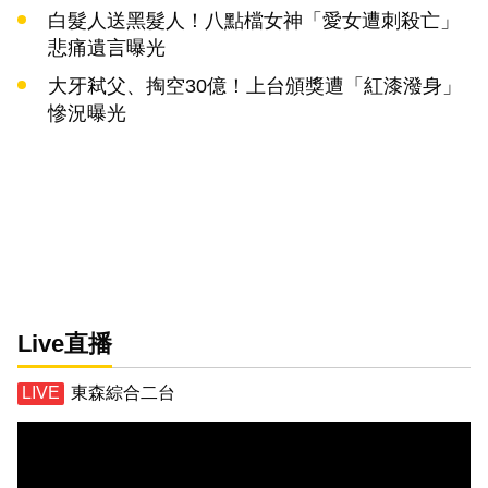
白髮人送黑髮人！八點檔女神「愛女遭刺殺亡」
悲痛遺言曝光
大牙弒父、掏空30億！上台頒獎遭「紅漆潑身」
慘況曝光
Live直播
東森綜合二台