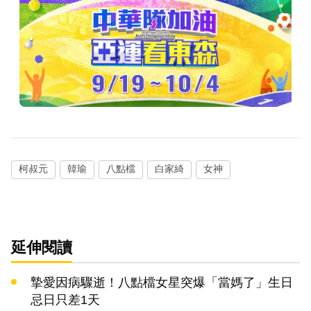
柯叔元
韓瑜
八點檔
白家綺
女神
延伸閱讀
摯愛因病驟逝！八點檔女星突爆「當媽了」生日
忌日只差1天