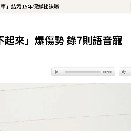
車」結婚15年保鮮秘訣曝
！
暗沉皺褶」本人無奈回應
59分鐘前
起來」爆傷勢 錄7則語音寵
00:00