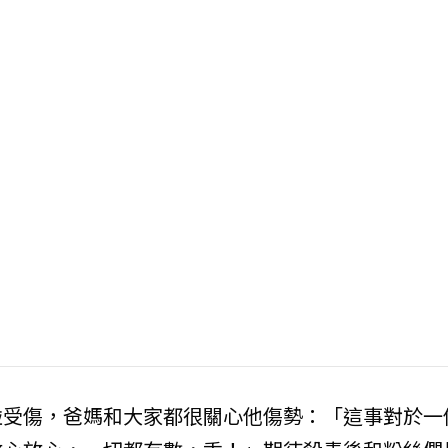
碰受傷，爸媽和大家都很關心他傷勢：「這事對於一