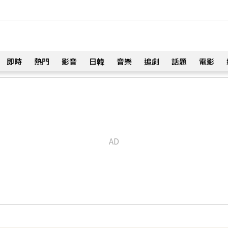
即時
熱門
影音
日韓
音樂
追劇
話題
電影
！
暗沉皺褶」本人無奈回應
59分鐘前