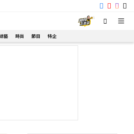
綜藝
時尚
節目
特企