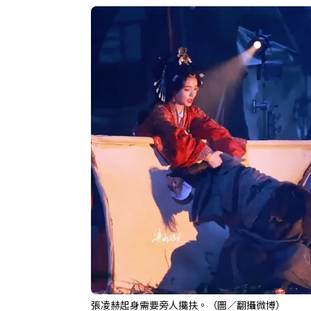
張凌赫起身需要旁人攙扶。（圖／翻攝微博）