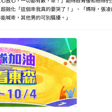
放心放心，一切都有數，乖！」期待殺青後和粉絲們
」超融化「這個乖我真的要哭了！」、「媽呀，張凌
赫能喊乖，其他男的可別騷擾。」