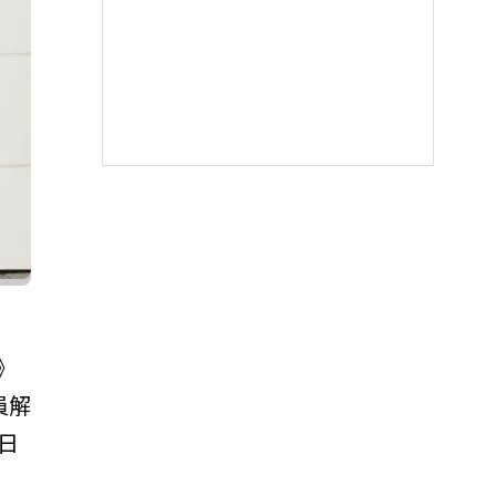
》
員解
日