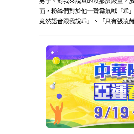
男子、對我來說真的沒那麼嚴重，
面，粉絲們對於他一聲霸氣喊「乖
竟然語音跟我說乖」、「只有張凌