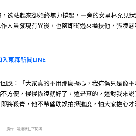
時，欲站起來卻始終無力撐起，一旁的女星林允見狀
工作人員發現有異後，也隨即衝過來攙扶他，張凌赫
入東森新聞LINE
音回應：「大家真的不用那麼擔心，我這傷只是像平
點不方便，慢慢恢復就好了，這是真的，這對我來說
》即將殺青，他不希望耽誤拍攝進度，怕大家擔心才
廣告 - 請繼續往下閱讀