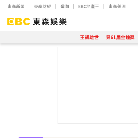
東森新聞
東森財經
造咖
EBC地產王
東森美洲
王凱離世
第61屆金鐘獎
下載東森App，隨時掌握天下大小事
八點檔女神美照遭放大腳趾！被酸「