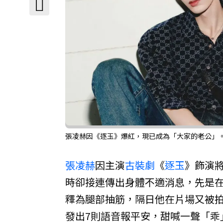
張凌赫因《逐玉》爆紅，現已成為「大家的老公」
張凌赫
因主演
古裝劇
《
逐玉
》飾演
時卻接連傳出身體不適消息，先是在
釋為腿部抽筋，隔日他在片場又被拍
發出7則語音報平安，甜喊一聲「乖