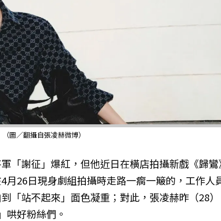
。（圖／翻攝自張凌赫微博）
將軍「謝征」爆紅，但他近日在橫店拍攝新戲《歸鸞
4月26日現身劇組拍攝時走路一瘸一簸的，工作人
到「站不起來」面色凝重；對此，張凌赫昨（28）
」哄好粉絲們。