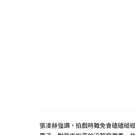
張凌赫強調，拍戲時難免會磕磕碰