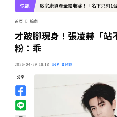
快訊
庹宗康資產全給老婆！「名下只剩1台
下載東森App，隨時掌握天下大小事
首頁
追劇
八點檔女神美照遭放大腳趾！被酸「
才跛腳現身！張凌赫「站不
粉：乖
2026-04-29
18:18
記者 黃雅琪
分享