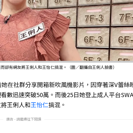
然而卻有網友將王俐人和王怡仁搞混。（圖／翻攝自王俐人臉書）
前她在社群分享開箱新吹風機影片，因穿著深V蕾絲
數迅速突破50萬。而後25日她登上成人平台SWA
友將王俐人和
王怡仁
搞混。
廣告 - 請繼續往下閱讀