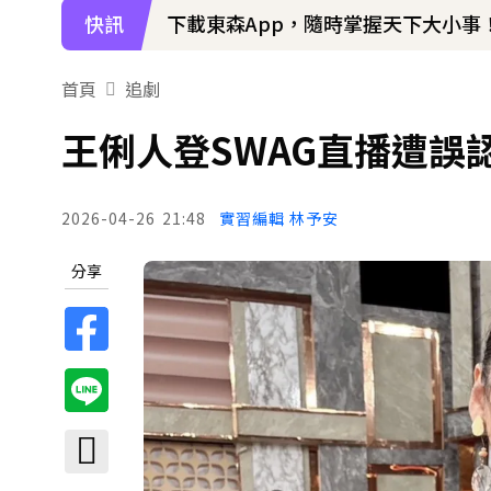
快訊
下載東森App，隨時掌握天下大小事
首頁
追劇
王俐人登SWAG直播遭誤
2026-04-26
21:48
實習編輯 林予安
分享