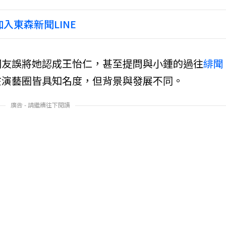
入東森新聞LINE
網友誤將她認成王怡仁，甚至提問與小鍾的過往
緋聞
在演藝圈皆具知名度，但背景與發展不同。
廣告 - 請繼續往下閱讀