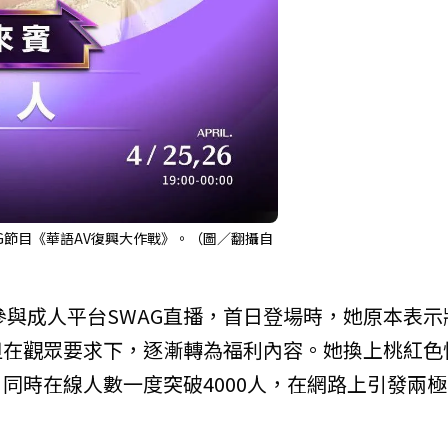
G節目《華語AV復興大作戰》。（圖／翻攝自
參與成人平台SWAG直播，首日登場時，她原本表示
但在觀眾要求下，逐漸轉為福利內容。她換上桃紅色
同時在線人數一度突破4000人，在網路上引發兩極