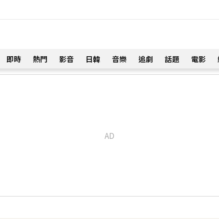
即時
熱門
影音
日韓
音樂
追劇
話題
電影