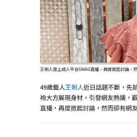
王俐人登上成人平台SWAG直播，再度掀起討論，
49歲藝人
王俐人
近日話題不斷，先
袍大方展現身材，引發網友熱議，觀看
直播，再度掀起討論，然而卻有網