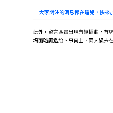
大家關注的消息都在這兒，快來加
此外，留言區還出現有趣插曲，有
場面略顯尷尬。事實上，兩人過去