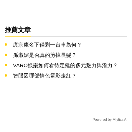
推薦文章
庹宗康名下僅剩一台車為何？
孫淑媚是否真的剪掉長髮？
VARO娛樂如何看待定延的多元魅力與潛力？
智眼因哪部情色電影走紅？
Powered by
Mlytics AI