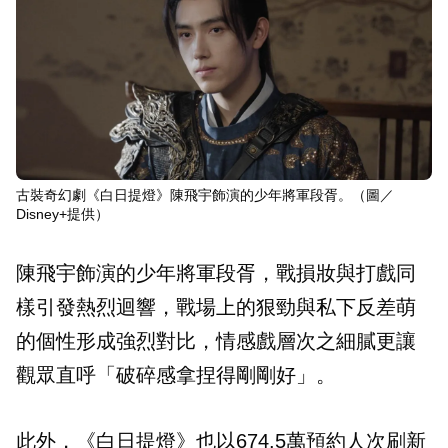
古裝奇幻劇《白日提燈》陳飛宇飾演的少年將軍段胥。（圖／
Disney+提供）
陳飛宇飾演的少年將軍段胥，戰損妝與打戲同
樣引發熱烈迴響，戰場上的狠勁與私下反差萌
的個性形成強烈對比，情感戲層次之細膩更讓
觀眾直呼「破碎感拿捏得剛剛好」。
此外，《白日提燈》也以674.5萬預約人次刷新