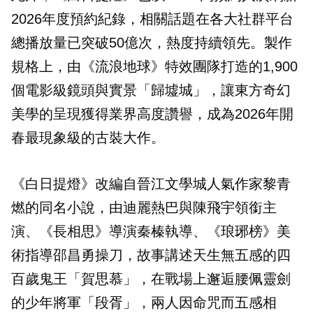
2026年度預約紀錄，相關話題在各大社群平台
總播放量已突破50億次，熱度持續領先。製作
規格上，由《流浪地球》特效團隊打造的1,900
個電影級鏡頭與實景「歸墟城」，讓東方奇幻
美學的呈現獲得業界高度讚譽，成為2026年開
春最現象級的古裝大作。
《白日提燈》改編自晉江文學城人氣作家黎青
燃的同名小說，由迪麗熱巴與陳飛宇領銜主
演、《長相思》導演秦榛執導、《琅琊榜》美
術指導邵昌勇操刀，故事講述天生無五感的四
百歲鬼王「賀思慕」，在戰場上邂逅腰佩靈劍
的少年將軍「段胥」，兩人因命咒而五感相