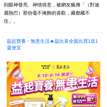
則眼神發亮、神情得意，被網友瘋傳「（對迪
麗熱巴）那份毫不掩飾的喜歡，藏都藏不
住」。
益起寶養・無患生活🔥益比喜全面比買1送1
還便宜