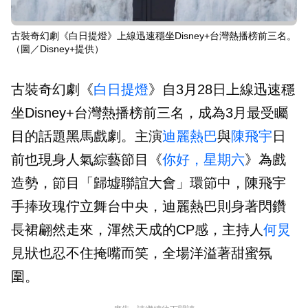
古裝奇幻劇《白日提燈》上線迅速穩坐Disney+台灣熱播榜前三名。
（圖／Disney+提供）
古裝奇幻劇《
白日提燈
》自3月28日上線迅速穩
坐Disney+台灣熱播榜前三名，成為3月最受矚
目的話題黑馬戲劇。主演
迪麗熱巴
與
陳飛宇
日
前也現身人氣綜藝節目《
你好，星期六
》為戲
造勢，節目「歸墟聯誼大會」環節中，陳飛宇
手捧玫瑰佇立舞台中央，迪麗熱巴則身著閃鑽
長裙翩然走來，渾然天成的CP感，主持人
何炅
見狀也忍不住掩嘴而笑，全場洋溢著甜蜜氛
圍。