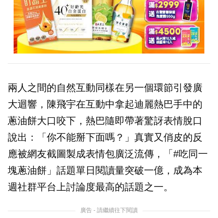
兩人之間的自然互動同樣在另一個環節引發廣
大迴響，陳飛宇在互動中拿起迪麗熱巴手中的
蔥油餅大口咬下，熱巴隨即帶著驚訝表情脫口
說出：「你不能掰下面嗎？」真實又俏皮的反
應被網友截圖製成表情包廣泛流傳，「#吃同一
塊蔥油餅」話題單日閱讀量突破一億，成為本
週社群平台上討論度最高的話題之一。
廣告 - 請繼續往下閱讀