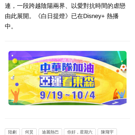
連，一段跨越陰陽兩界、以愛對抗時間的虐戀
由此展開。《白日提燈》已在Disney+ 熱播
中。
陸劇
何炅
迪麗熱巴
你好，星期六
陳飛宇