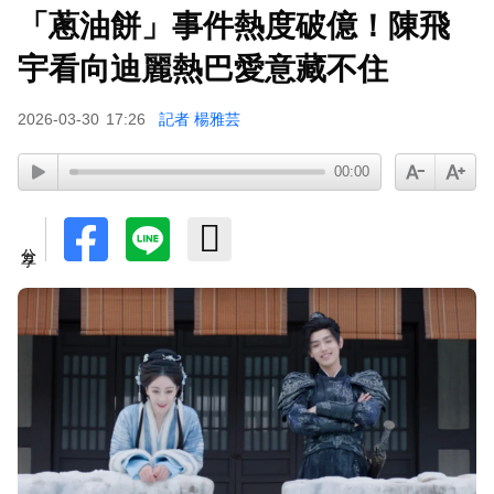
「蔥油餅」事件熱度破億！陳飛
宇看向迪麗熱巴愛意藏不住
2026-03-30
17:26
記者 楊雅芸
00:00
分享