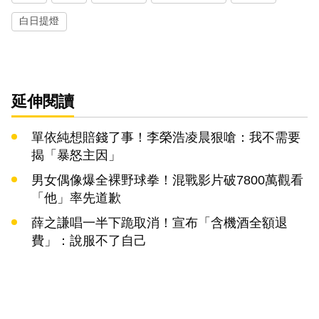
白日提燈
延伸閱讀
單依純想賠錢了事！李榮浩凌晨狠嗆：我不需要
揭「暴怒主因」
男女偶像爆全裸野球拳！混戰影片破7800萬觀看
「他」率先道歉
薛之謙唱一半下跪取消！宣布「含機酒全額退
費」：說服不了自己