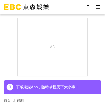
劉真
影片
7-eleven
女優
ian
謝侑芯
于朦朧
網紅
下載東森App，隨時掌握天下大小事！
首頁
追劇