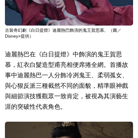
古裝奇幻劇《白日提燈》迪麗熱巴飾演的鬼王賀思慕。（圖／
Disney+提供）
迪麗熱巴在《白日提燈》中飾演的鬼王賀思
慕，紅衣白髮造型甫亮相便席捲全網。首播故
事中迪麗熱巴一人分飾冷冽鬼王、柔弱孤女、
與心狠反派三種截然不同的面貌，精準眼神戲
與細節演技獲觀眾一致肯定，被視為其演藝生
涯的突破性代表角色。