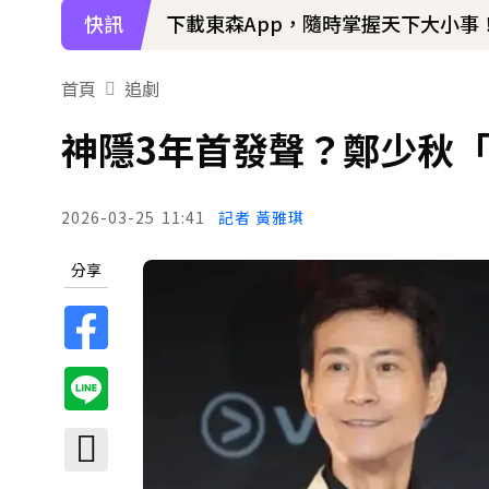
快訊
下載東森App，隨時掌握天下大小事
首頁
追劇
神隱3年首發聲？鄭少秋
2026-03-25
11:41
記者 黃雅琪
分享