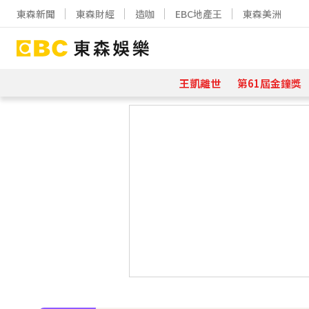
東森新聞
東森財經
造咖
EBC地產王
東森美洲
王凱離世
第61屆金鐘獎