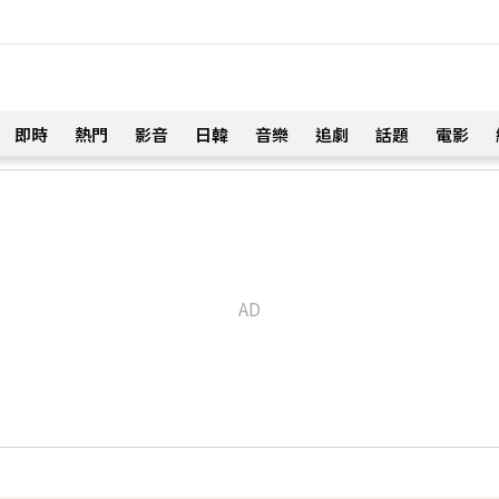
即時
熱門
影音
日韓
音樂
追劇
話題
電影