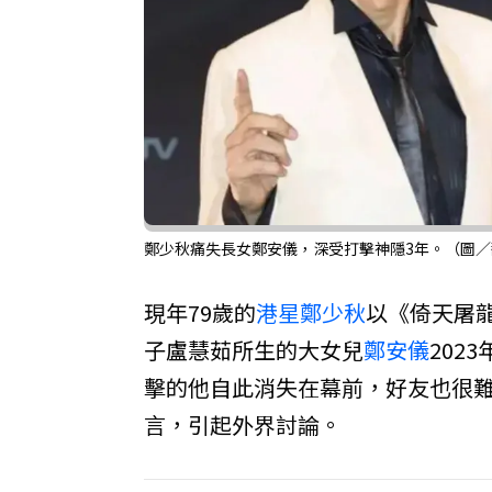
鄭少秋痛失長女鄭安儀，深受打擊神隱3年。（圖
現年79歲的
港星
鄭少秋
以《倚天屠
子盧慧茹所生的大女兒
鄭安儀
202
擊的他自此消失在幕前，好友也很難
言，引起外界討論。