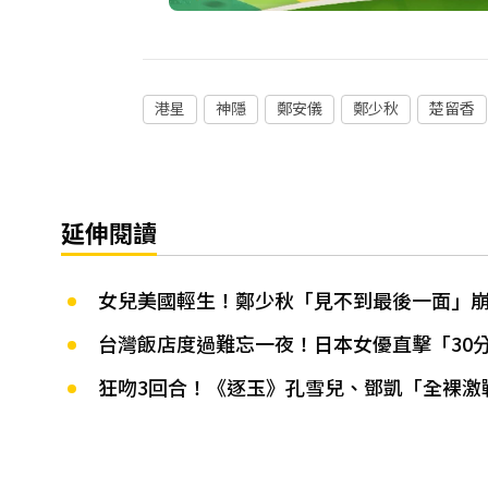
港星
神隱
鄭安儀
鄭少秋
楚留香
延伸閱讀
女兒美國輕生！鄭少秋「見不到最後一面」崩
台灣飯店度過難忘一夜！日本女優直擊「30
狂吻3回合！《逐玉》孔雪兒、鄧凱「全裸激