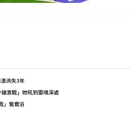
潰消失3年
分鐘激戰」她吼到靈魂深處
戰」鴛鴦浴