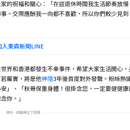
大家的祝福和關心：「在這退休時間我生活節奏放慢
的事。交際應酬我一向都不喜歡，所以你們較少見到
入東森新聞LINE
來世界和香港都發生不幸事件，希望大家生活開心，
言若屬實，將是他
神隱
3年後首度對外發聲。粉絲熱
心安」、「秋哥保重身體！很掛念您，一定要健健康
想念你。」
廣告 - 請繼續往下閱讀