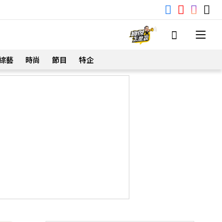
綜藝
時尚
節目
特企