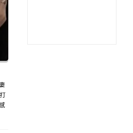
妻
受打
感