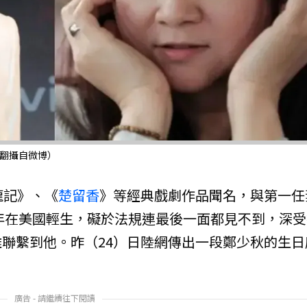
／翻攝自微博）
龍記》、《
楚留香
》等經典戲劇作品聞名，與第一任
3年在美國輕生，礙於法規連最後一面都見不到，深
聯繫到他。昨（24）日陸網傳出一段鄭少秋的生日
廣告 - 請繼續往下閱讀