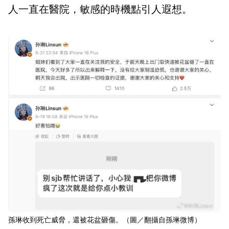
人一直在醫院，敏感的時機點引人遐想。
孫琳收到死亡威脅，還被花盆砸傷。（圖／翻攝自孫琳微博）