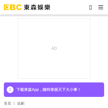
劉真
影片
7-eleven
女優
網紅
ian
于朦朧
謝侑芯
下載東森App，隨時掌握天下大小事！
首頁
追劇