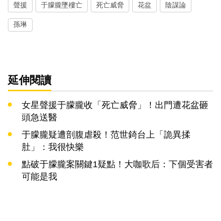
聲援
于朦朧墜樓亡
死亡威脅
花盆
陰謀論
孫琳
延伸閱讀
女星聲援于朦朧收「死亡威脅」！出門遭花盆砸
頭急送醫
于朦朧疑遭剖腹虐殺！范世錡台上「詭異揉
肚」：我很快樂
點破于朦朧案關鍵1疑點！大咖歌后：下個受害者
可能是我