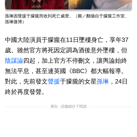
孫琳因聲援于朦朧而收到死亡威脅。（圖／翻攝自于朦朧工作室、
孫琳微博）
中國大陸演員于朦朧在11日墜樓身亡，享年37
歲。雖然官方將死因定調為酒後意外墜樓，但
陰謀論
四起，加上官方不停刪文，讓輿論始終
無法平息，甚至連英國《BBC》都大幅報導。
對此，先前發文
聲援
于朦朧的女星
孫琳
，24日
終於再度發聲。
廣告 - 請繼續往下閱讀