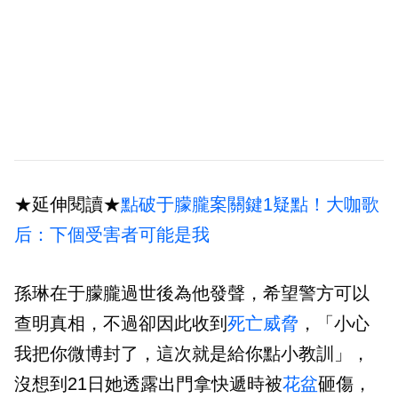
★延伸閱讀★
點破于朦朧案關鍵1疑點！大咖歌
后：下個受害者可能是我
孫琳在于朦朧過世後為他發聲，希望警方可以
查明真相，不過卻因此收到
死亡威脅
，「小心
我把你微博封了，這次就是給你點小教訓」，
沒想到21日她透露出門拿快遞時被
花盆
砸傷，