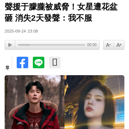
聲援于朦朧被威脅！女星遭花盆
砸 消失2天發聲：我不服
2025-09-24
23:08
00:00
分享