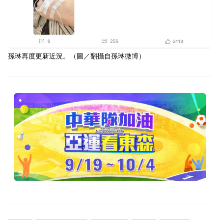
孫琳再度更新近況。（圖／翻攝自孫琳微博）