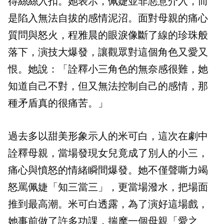
得絲絲入扣。她表示，佩婕並非惡意介入，而
是陷入無法自拔的感情泥沼。面對母親的痛心
質問與怒火，程雅晨的眼淚像斷了線的珍珠般
落下，演技大爆發，讓觀眾對這個角色又愛又
恨。她說：「詮釋小三角色的無奈感很難，她
知道自己不對，但又無法控制自己的感情，那
種矛盾真的很痛苦。」
過去多以甜美形象示人的米可白，這次在劇中
詮釋母親，當場發現女兒竟成了別人的小三，
痛心與憤怒的情緒瞬間爆發。她不僅聲嘶力竭
怒罵佩婕「知三當三」，更當場潑水，把場面
推到最高潮。米可白透露，為了演好這場戲，
她事前做了許多功課，揣摩一個母親「愛之