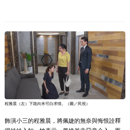
程雅晨（左）下跪向米可白求情。（圖／民視）
飾演小三的程雅晨，將佩婕的無奈與悔恨詮釋