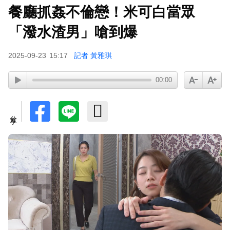
餐廳抓姦不倫戀！米可白當眾
「潑水渣男」嗆到爆
2025-09-23
15:17
記者 黃雅琪
00:00
分享