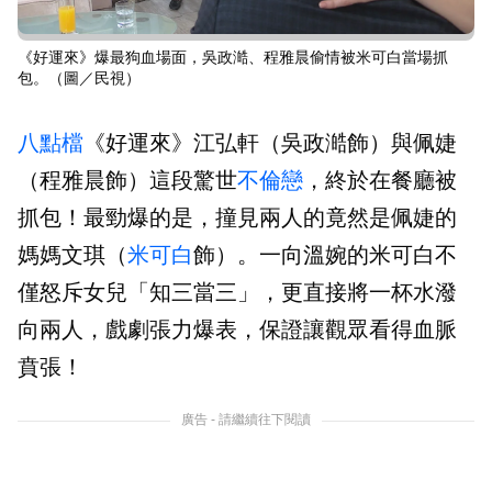
《好運來》爆最狗血場面，吳政澔、程雅晨偷情被米可白當場抓
包。（圖／民視）
八點檔
《好運來》江弘軒（吳政澔飾）與佩婕
（程雅晨飾）這段驚世
不倫戀
，終於在餐廳被
抓包！最勁爆的是，撞見兩人的竟然是佩婕的
媽媽文琪（
米可白
飾）。一向溫婉的米可白不
僅怒斥女兒「知三當三」，更直接將一杯水潑
向兩人，戲劇張力爆表，保證讓觀眾看得血脈
賁張！
廣告 - 請繼續往下閱讀