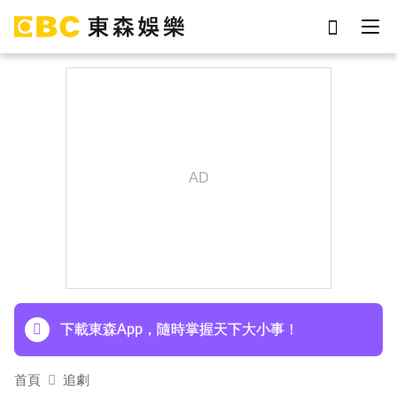
劉真
影片
于朦朧
女優
網紅
ian
7-eleven
謝侑芯
下載東森App，隨時掌握天下大小事！
首頁
追劇