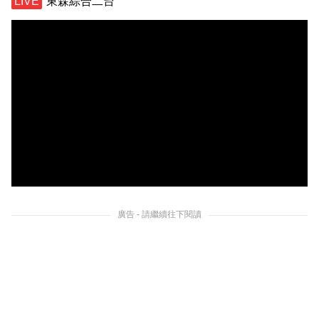
東森綜合二台
廣告 - 請繼續往下閱讀