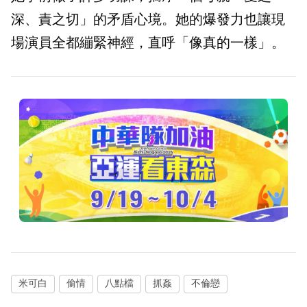
深、責之切」的矛盾心境。她的爆發力也讓現
場演員全都繃緊神經，直呼「像真的一樣」。
米可白
偷情
八點檔
抓姦
不倫戀