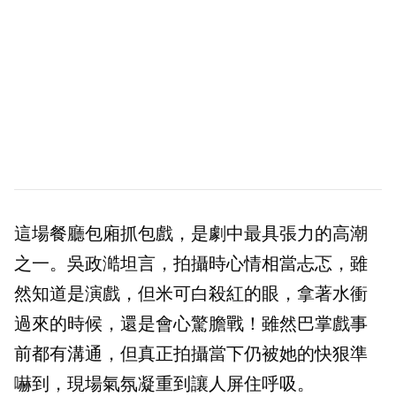
這場餐廳包廂抓包戲，是劇中最具張力的高潮
之一。吳政澔坦言，拍攝時心情相當忐忑，雖
然知道是演戲，但米可白殺紅的眼，拿著水衝
過來的時候，還是會心驚膽戰！雖然巴掌戲事
前都有溝通，但真正拍攝當下仍被她的快狠準
嚇到，現場氣氛凝重到讓人屏住呼吸。