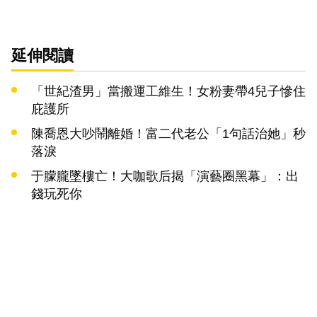
延伸閱讀
「世紀渣男」當搬運工維生！女粉妻帶4兒子慘住
庇護所
陳喬恩大吵鬧離婚！富二代老公「1句話治她」秒
落淚
于朦朧墜樓亡！大咖歌后揭「演藝圈黑幕」：出
錢玩死你