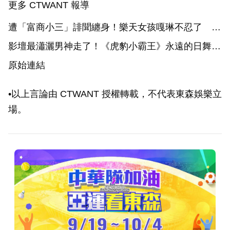
更多 CTWANT 報導
遭「富商小三」誹聞纏身！樂天女孩嘎琳不忍了 宣
布「約滿就退出啦啦隊」
影壇最瀟灑男神走了！《虎豹小霸王》永遠的日舞之
父 勞勃．瑞福辭世享壽89歲
原始連結
•以上言論由 CTWANT 授權轉載，不代表東森娛樂立
場。