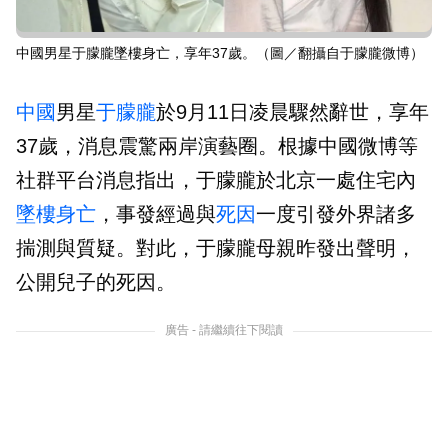
中國男星于朦朧墜樓身亡，享年37歲。（圖／翻攝自于朦朧微博）
中國
男星
于朦朧
於9月11日凌晨驟然辭世，享年
37歲，消息震驚兩岸演藝圈。根據中國微博等
社群平台消息指出，于朦朧於北京一處住宅內
墜樓
身亡
，事發經過與
死因
一度引發外界諸多
揣測與質疑。對此，于朦朧母親昨發出聲明，
公開兒子的死因。
廣告 - 請繼續往下閱讀