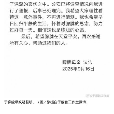
于朦朧母親發聲明。（圖／翻攝自于朦朧工作室微博）