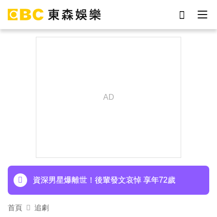
劉真
影片
7-eleven
女優
謝侑芯
ian
網紅
于朦朧
下載東森App，隨時掌握天下大小事！
Ozone林佳辰大跳女團舞變「佳美」 舞台獻香吻
全場暴動了
資深男星爆離世！後輩發文哀悼 享年72歲
TWICE定延不續約！手寫信宣布離開JYP 簽新東
首頁
追劇
家成邊佑錫師妹