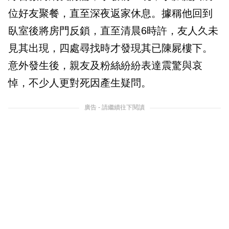
位好友聚餐，直至深夜返家休息。據稱他回到
臥室後將房門反鎖，直至清晨6時許，友人久未
見其出現，四處尋找時才發現其已陳屍樓下。
意外發生後，親友及粉絲紛紛表達震驚與哀
悼，不少人更對死因產生疑問。
廣告 - 請繼續往下閱讀