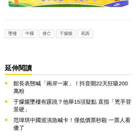
墜樓
中國
身亡
于朦朧
死因
延伸閱讀
館長表態喊「兩岸一家」！抖音開22天狂吸200
萬粉
于朦朧墜樓有蹊蹺？他舉15項疑點 直指「兇手背
景硬」
范瑋琪中國巡演急喊卡！僅低價票秒殺 一票人看
傻了