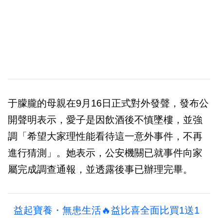
于朦朧的母親在9月16日正式對外發聲，發布公
開聲明表示，愛子是因飲酒後不慎墜樓，並強
調「希望大家理性能看待這一意外事件，不再
進行猜測」。她表示，公安機關已就事件向家
屬完成調查通報，並透露後事已辦理完畢。
益起寶養・無患生活🔥益比喜全面比買1送1