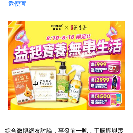
還便宜
綜合微博網友討論，事發前一晚，于朦朧與幾