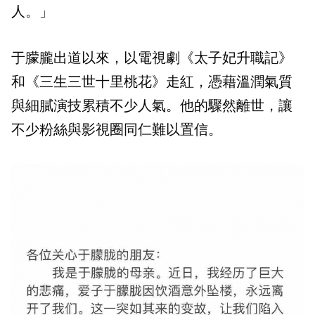
人。」
于朦朧出道以來，以電視劇《太子妃升職記》
和《三生三世十里桃花》走紅，憑藉溫潤氣質
與細膩演技累積不少人氣。他的驟然離世，讓
不少粉絲與影視圈同仁難以置信。