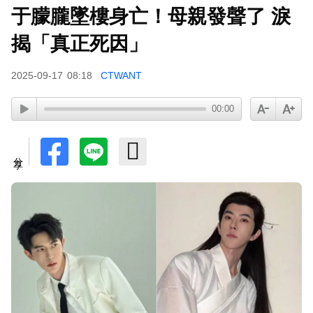
于朦朧墜樓身亡！母親發聲了 淚
富婆砸錢拍短劇塞60場吻戲！男星爆「開房被包
養」 親上火線揭真相
揭「真正死因」
泰男團Dragon 5男星爆死訊！騎單車離家失聯 陳
2025-09-17
08:18
CTWANT
屍河中驚見「20公斤重物」
女星告別9年演藝圈！轉行當計程車司機 曝收入：
00:00
比演員賺更多
分享
下載東森App，隨時掌握天下大小事！
Ozone林佳辰大跳女團舞變「佳美」 舞台獻香吻
全場暴動了