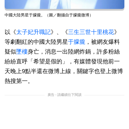
中國大陸男星于朦朧。（圖／翻攝自于朦朧微博）
以《
太子妃升職記
》、《
三生三世十里桃花
》
等劇翻紅的中國大陸男星
于朦朧
，被網友爆料
疑似
墜樓
身亡，消息一出陸網炸鍋，許多粉絲
紛紛直呼「希望是假的」，有媒體發現他前一
天晚上9點半還在微博上線，關鍵字也登上微博
熱搜第一。
廣告 - 請繼續往下閱讀