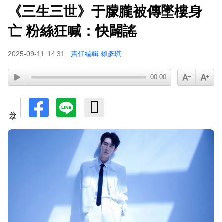
《三生三世》于朦朧被傳墜樓身
亡 粉絲狂喊：快闢謠
2025-09-11
14:31
責任編輯 賴彥琪
00:00
分享