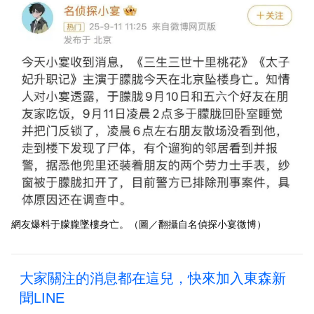
網友爆料于朦朧墜樓身亡。（圖／翻攝自名偵探小宴微博）
大家關注的消息都在這兒，快來加入東森新
聞LINE