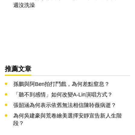
週沒洗澡
推薦文章
孫鵬與阿Ben拍打鬥戲，為何差點窒息？
「聽不到感情」如何改變A-Lin演唱方式？
張韶涵為何表示依舊無法相信陳聆薇病逝？
為何吳建豪與荒卷繪美選擇安靜宣告新人生階
段？