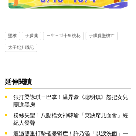
墜樓
于朦朧
三生三世十里桃花
于朦朧墜樓亡
太子妃升職記
延伸閱讀
狠打梁詠琪三巴掌！温昇豪《聰明鎮》怒把女兒
關進黑房
粉絲失望！八點檔女神韓瑜「突缺席見面會」經
紀人發聲
遭遇雙重打擊罹憂鬱症！許乃涵「以淚洗面」一