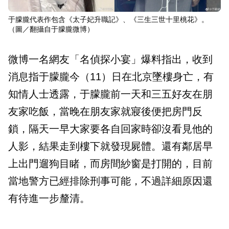
于朦朧代表作包含《太子妃升職記》、《三生三世十里桃花》。
（圖／翻攝自于朦朧微博）
微博一名網友「名偵探小宴」爆料指出，收到
消息指于朦朧今（11）日在北京墜樓身亡，有
知情人士透露，于朦朧前一天和三五好友在朋
友家吃飯，當晚在朋友家就寢後便把房門反
鎖，隔天一早大家要各自回家時卻沒看見他的
人影，結果走到樓下就發現屍體。還有鄰居早
上出門遛狗目睹，而房間紗窗是打開的，目前
當地警方已經排除刑事可能，不過詳細原因還
有待進一步釐清。