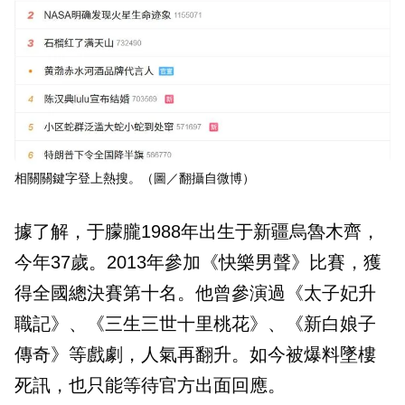
相關關鍵字登上熱搜。（圖／翻攝自微博）
據了解，于朦朧1988年出生于新疆烏魯木齊，
今年37歲。2013年參加《快樂男聲》比賽，獲
得全國總決賽第十名。他曾參演過《太子妃升
職記》、《三生三世十里桃花》、《新白娘子
傳奇》等戲劇，人氣再翻升。如今被爆料墜樓
死訊，也只能等待官方出面回應。