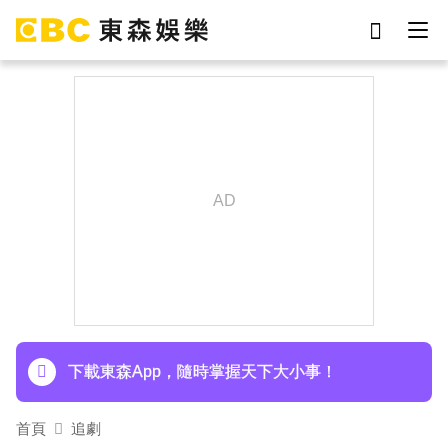
劉真
影片
于朦朧
ian
網紅
7-eleven
女優
謝侑芯
下載東森App，隨時掌握天下大小事！
首頁
追劇