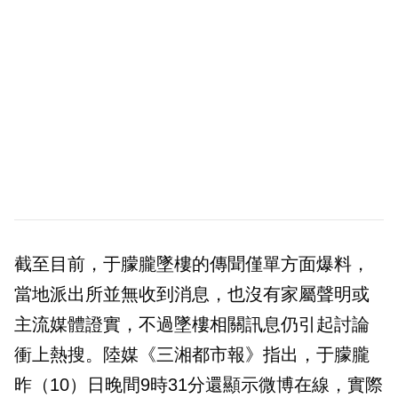
截至目前，于朦朧墜樓的傳聞僅單方面爆料，
當地派出所並無收到消息，也沒有家屬聲明或
主流媒體證實，不過墜樓相關訊息仍引起討論
衝上熱搜。陸媒《三湘都市報》指出，于朦朧
昨（10）日晚間9時31分還顯示微博在線，實際