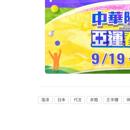
落漆
日本
代言
求婚
王宇婕