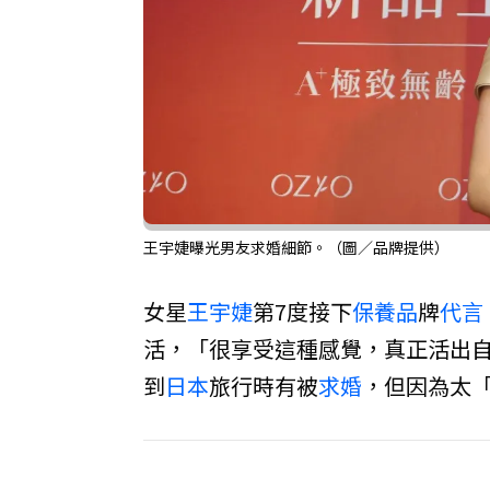
王宇婕曝光男友求婚細節。（圖／品牌提供）
女星
王宇婕
第7度接下
保養品
牌
代言
活，「很享受這種感覺，真正活出
到
日本
旅行時有被
求婚
，但因為太