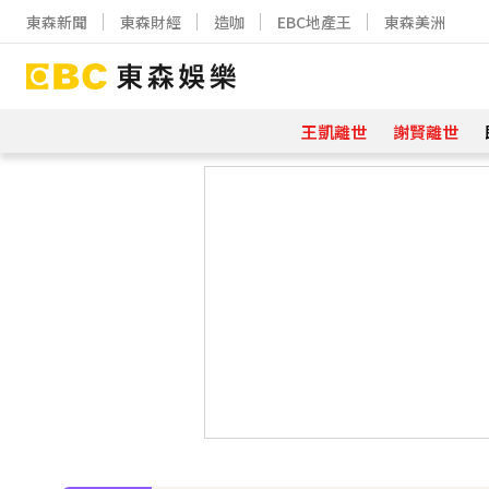
東森新聞
東森財經
造咖
EBC地產王
東森美洲
王凱離世
謝賢離世