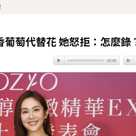
！
香葡萄代替花 她怒拒：怎麼錄
00:00