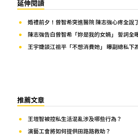
延伸閱讀
婚禮前夕！曾智希突進醫院 陳志強心疼全說
陳志強告白曾智希「妳是我的女媧」 誓詞全
王宇婕談江祖平「不想消費她」 曝副總私下
推薦文章
王塏智被控私生活混亂涉及哪些行為？
演藝工會將如何提供田路路救助？