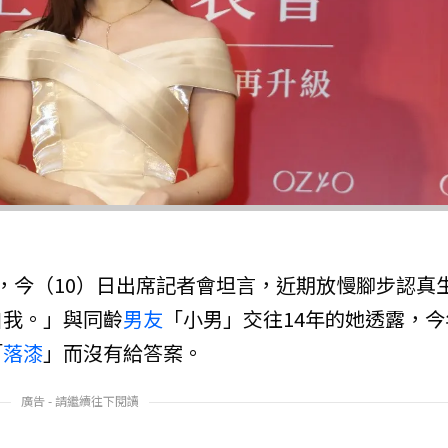
，今（10）日出席記者會坦言，近期放慢腳步認真
自我。」與同齡
男友
「小男」交往14年的她透露，今
「
落漆
」而沒有給答案。
廣告 - 請繼續往下閱讀