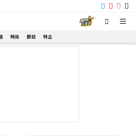
藝
時尚
節目
特企