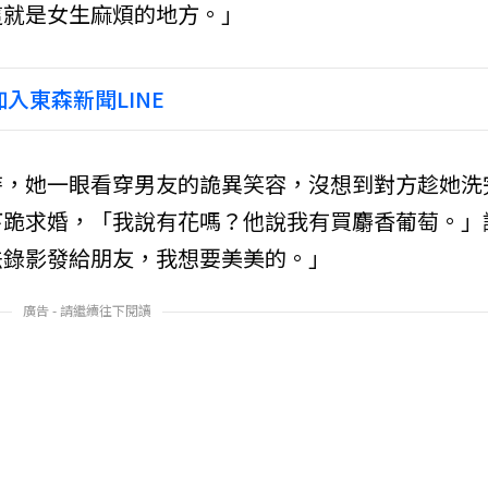
這就是女生麻煩的地方。」
入東森新聞LINE
時，她一眼看穿男友的詭異笑容，沒想到對方趁她洗
下跪求婚，「我說有花嗎？他說我有買麝香葡萄。」
法錄影發給朋友，我想要美美的。」
廣告 - 請繼續往下閱讀