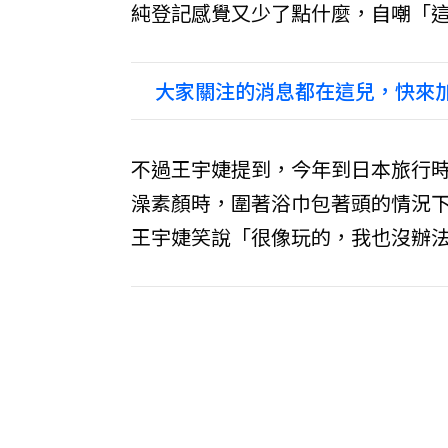
純登記感覺又少了點什麼，自嘲「
大家關注的消息都在這兒，快來加
不過王宇婕提到，今年到日本旅行
澡素顏時，圍著浴巾包著頭的情況
王宇婕笑說「很像玩的，我也沒辦