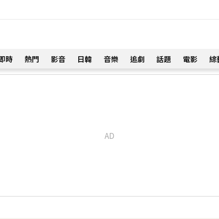
即時
熱門
影音
日韓
音樂
追劇
話題
電影
綜