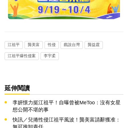
江祖平
龔美富
性侵
戲說台灣
龔益霆
江祖平爆性侵案
李宇柔
延伸閱讀
李妍憬力挺江祖平！自曝曾被MeToo：沒有女星
想公開不堪的事
快訊／兒捲性侵江祖平風波！龔美富請辭獲准：
無可推卸責任