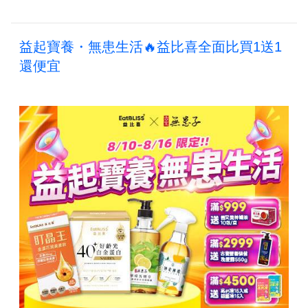
益起寶養・無患生活🔥益比喜全面比買1送1
還便宜