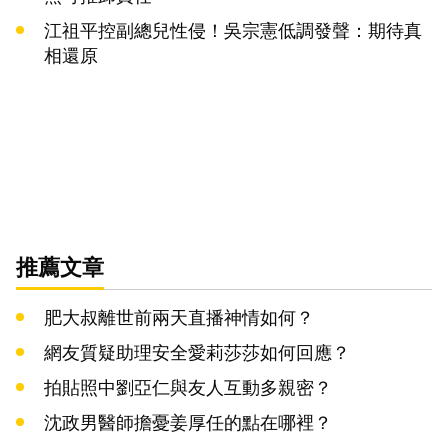
江祖平控副總兒性侵！吳宗憲低調發聲：期待真
相還原
推薦文章
肥大叔離世前兩天直播神情如何？
網友質疑助理安全愛莉莎莎如何回應？
拍貼照中劉亞仁與友人互動多親密？
沈政男醫師擔憂姜厚任的點在哪裡？