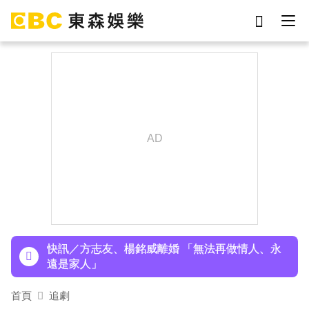
劉真
影片
7-eleven
女優
ian
謝侑芯
網紅
于朦朧
下載東森App，隨時掌握天下大小事！
玉澤演巡演首站獻給台北！加碼「自拍+簽名會」
寵粉無極限
快訊／方志友、楊銘威離婚 「無法再做情人、永
遠是家人」
富婆砸錢拍短劇塞60場吻戲！男星爆「開房被包
首頁
追劇
養」 親上火線揭真相