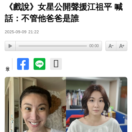
《戲說》女星公開聲援江祖平 喊
SEVENTEEN勝寬、Dino同天入伍！玟奎9月服替
代役
話：不管他爸爸是誰
泰男團Dragon 5男星爆死訊！騎單車離家失聯 陳
2025-09-09
21:22
屍河中驚見「20公斤重物」
女星告別9年演藝圈！轉行當計程車司機 曝收入：
00:00
比演員賺更多
蔡阿嘎陷爭議！蘿拉神隱19個月首發文 遭酸「詐
分享
騙集團回歸」回應了
下載東森App，隨時掌握天下大小事！
玉澤演巡演首站獻給台北！加碼「自拍+簽名會」
寵粉無極限