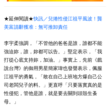
★延伸閱讀★
快訊／兒捲性侵江祖平風波！龔
美富請辭獲准：無可推卸責任
李宇柔強調，「不管他的爸爸是誰，誰都不能
強迫妳，誰，妳都可以告。」堅定表示，「我
打從心底支持妳，加油。」事實上，先前《戲
說台灣》的御用男星簡家瑋也發聲表示，佩服
江祖平的勇氣，「敢在自己上班地方爆自己公
司老闆兒子的料。」更直呼「只要落實真的是
性侵犯，管他是誰，就是要去關到頭殼生蚤
母。」