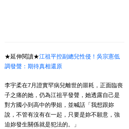
★延伸閱讀★
江祖平控副總兒性侵！吳宗憲低
調發聲：期待真相還原
李宇柔在7月證實罕病兒離世的噩耗，正面臨喪
子之痛的她，仍為江祖平發聲，她透露自己是
對方國小到高中的學姐，並喊話「我想跟妳
說，不管有沒有在一起，只要是妳不願意，強
迫妳發生關係就是犯法的。」