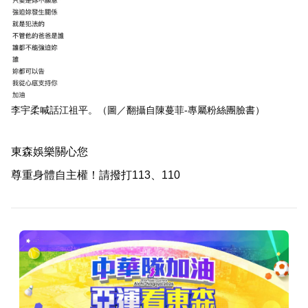
李宇柔喊話江祖平。（圖／翻攝自陳蔓菲-專屬粉絲團臉書）
東森娛樂關心您
尊重身體自主權！請撥打113、110