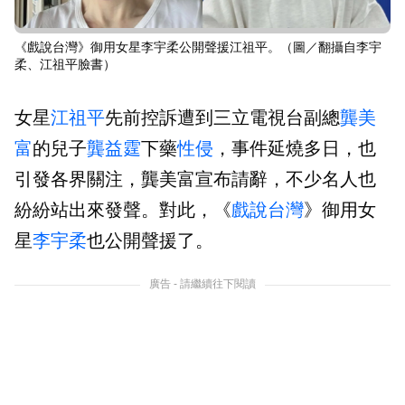
《戲說台灣》御用女星李宇柔公開聲援江祖平。（圖／翻攝自李宇
柔、江祖平臉書）
女星
江祖平
先前控訴遭到三立電視台副總
龔美
富
的兒子
龔益霆
下藥
性侵
，事件延燒多日，也
引發各界關注，龔美富宣布請辭，不少名人也
紛紛站出來發聲。對此，《
戲說台灣
》御用女
星
李宇柔
也公開聲援了。
廣告 - 請繼續往下閱讀