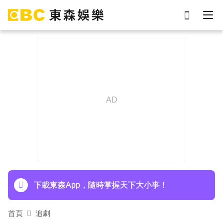
劉真
影片
7-eleven
網紅
女優
ian
于朦朧
謝侑芯
下載東森App，隨時掌握天下大小事！
首頁
追劇