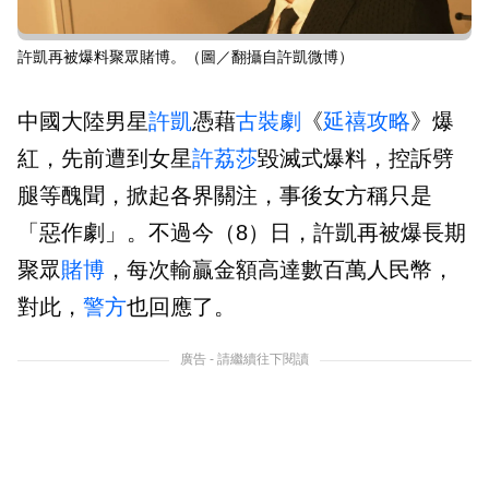
許凱再被爆料聚眾賭博。（圖／翻攝自許凱微博）
中國大陸男星
許凱
憑藉
古裝劇
《
延禧攻略
》爆
紅，先前遭到女星
許荔莎
毀滅式爆料，控訴劈
腿等醜聞，掀起各界關注，事後女方稱只是
「惡作劇」。不過今（8）日，許凱再被爆長期
聚眾
賭博
，每次輸贏金額高達數百萬人民幣，
對此，
警方
也回應了。
廣告 - 請繼續往下閱讀