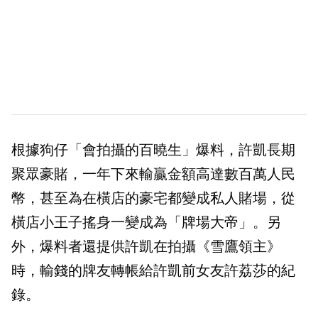
根據狗仔「會拍攝的百曉生」爆料，許凱長期
聚眾豪賭，一年下來輸贏金額高達數百萬人民
幣，甚至為在橫店的豪宅都變成私人賭場，從
橫店小王子搖身一變成為「牌場大帝」。另
外，爆料者還提供許凱在拍攝《雪鷹領主》
時，輸錢的牌友轉帳給許凱前女友許荔莎的紀
錄。