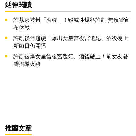
延伸閱讀
許荔莎被封「魔嫂」！毀滅性爆料許凱 無預警宣
布休戰
許凱後台超硬！爆出女星當後宮選妃、酒後硬上
新節目仍開播
許凱被爆女星當後宮選妃、酒後硬上！前女友發
聲揭導火線
推薦文章