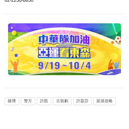
02-2230-8830
賭博
警方
許凱
古裝劇
許荔莎
延禧攻略