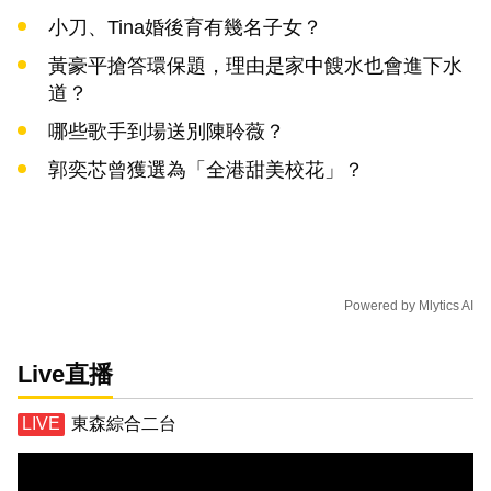
小刀、Tina婚後育有幾名子女？
黃豪平搶答環保題，理由是家中餿水也會進下水
道？
哪些歌手到場送別陳聆薇？
郭奕芯曾獲選為「全港甜美校花」？
Powered by
Mlytics AI
Live直播
東森綜合二台