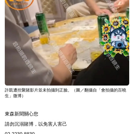
許凱遭控聚賭影片並未拍攝到正臉。（圖／翻攝自「會拍攝的百曉
生」微博）
東森新聞關心您
請勿沉溺賭博，以免害人害己