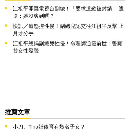
江祖平開轟電視台副總！「要求道歉被封鎖」 遭
嗆：她沒爽到嗎？
快訊／遭怒控性侵！副總兒認交往江祖平反擊 上
月才分手
江祖平怒揭副總兒性侵！命理師通靈前世：誓願
替女性發聲
推薦文章
小刀、Tina婚後育有幾名子女？