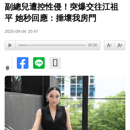
副總兒遭控性侵！突爆交往江祖
小24歲女友背景遭起底！姜厚任12點聲明「駁小
三傳聞」：你在講三小？
平 她秒回應：捶壞我房門
2025-09-04
20:47
00:00
分享