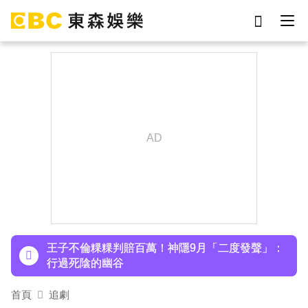
劉真
影片
7-eleven
女優
ian
網紅
謝侑芯
于朦朧
下載東森App，隨時掌握天下大小事！
小24歲女友背景遭起底！姜厚任12點聲明「駁小
三傳聞」：你在講三小？
王子不倫粿粿判賠百萬！神隱9月「二度發聲」：
行過死陰的幽谷
首頁
追劇
下載東森App，隨時掌握天下大小事！