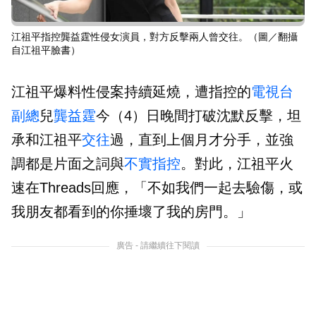
江祖平指控龔益霆性侵女演員，對方反擊兩人曾交往。（圖／翻攝
自江祖平臉書）
江祖平爆料性侵案持續延燒，遭指控的
電視台
副總
兒
龔益霆
今（4）日晚間打破沈默反擊，坦
承和江祖平
交往
過，直到上個月才分手，並強
調都是片面之詞與
不實指控
。對此，江祖平火
速在Threads回應，「不如我們一起去驗傷，或
我朋友都看到的你捶壞了我的房門。」
廣告 - 請繼續往下閱讀