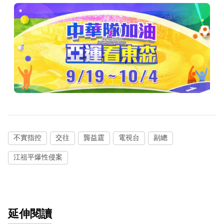
不實指控
交往
龔益霆
電視台
副總
江祖平爆性侵案
延伸閱讀