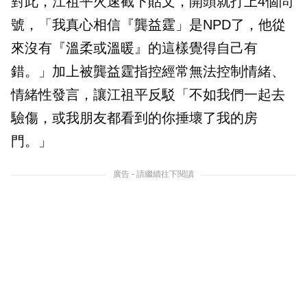
對此，江祖平火速截下貼文，開頭就打上4個問
號，「我真心相信『龔益霆」是NPD了，他從
來沒有『溫柔或溫暖』的這樣覺得自己有
錯。」加上被龔益霆指控經常無法控制情緒、
情緒性發言，讓江祖平反駁「不如我們一起去
驗傷，或我朋友都看到的你捶壞了我的房
門。」
廣告 - 請繼續往下閱讀