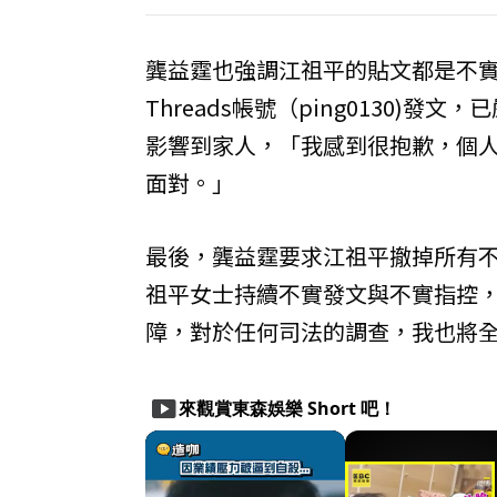
龔益霆也強調江祖平的貼文都是不
Threads帳號（ping0130
影響到家人，「我感到很抱歉，個
面對。」
最後，龔益霆要求江祖平撤掉所有
祖平女士持續不實發文與不實指控
障，對於任何司法的調查，我也將
smart_display
來觀賞東森娛樂 Short 吧！