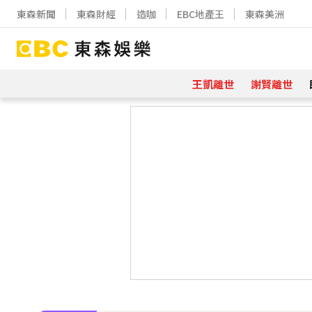
東森新聞
東森財經
造咖
EBC地產王
東森美洲
王凱離世
謝賢離世
下載東森App，隨時掌握天下大小事
周杰倫遭影射有私生子 杰威爾怒發13
曾號召反女權集會！36歲網紅陳屍住