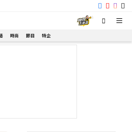
藝
時尚
節目
特企