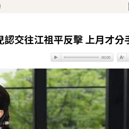
！
2字聲明
20分鐘前
兒認交往江祖平反擊 上月才分
00:00