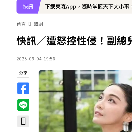
快訊
下載東森App，隨時掌握天下大小事
周杰倫遭影射有私生子 杰威爾怒發13
首頁
追劇
快訊／遭怒控性侵！副總
2025-09-04
19:56
分享