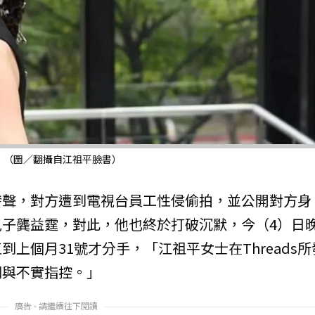
。（圖／翻攝自江祖平臉書）
發聲，對方遭到電視台員工性侵偷拍，並公開對方身
子龔益霆，對此，他也終於打破沉默，今（4）日
上個月31號才分手，「江祖平女士在Threads所
詞與不實指控。」
廣告 - 請繼續往下閱讀