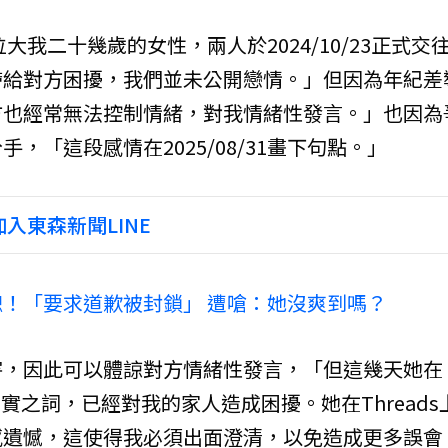
大我二十幾歲的女性，兩人於2024/10/23正式交
帶給對方困擾，我們並未公開戀情。」但因為年紀差
方也經常無法控制情緒，對我情緒性發言。」也因為
「這段感情在2025/08/31畫下句點。」
入東森新聞LINE
！「要求道歉被封鎖」 遭嗆：她沒爽到嗎？
害，因此可以體諒對方情緒性發言，「但這幾天她在
不實之詞，已經對我的家人造成困擾。她在Threads
感遺憾，這使得我必須出面澄清，以免造成更多誤會