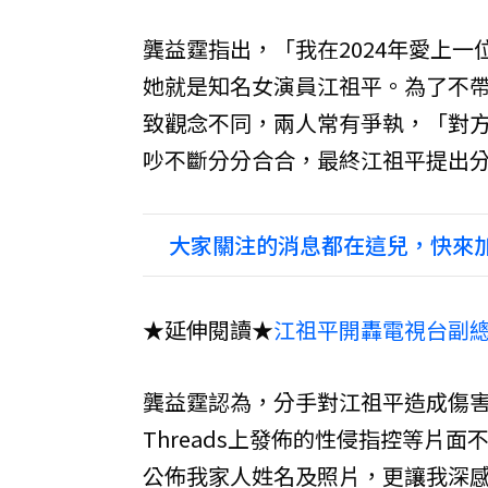
龔益霆指出，「我在2024年愛上一位
她就是知名女演員江祖平。為了不
致觀念不同，兩人常有爭執，「對
吵不斷分分合合，最終江祖平提出分手，
大家關注的消息都在這兒，快來加
★延伸閱讀★
江祖平開轟電視台副總
龔益霆認為，分手對江祖平造成傷
Threads上發佈的性侵指控等片面
公佈我家人姓名及照片，更讓我深