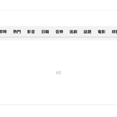
即時
熱門
影音
日韓
音樂
追劇
話題
電影
綜
！
2字聲明
20分鐘前
處 死因待查
42分鐘前