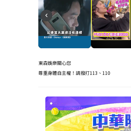
play_arrow
play_arrow
play_arrow
navigate_before
東森娛樂關心您
尊重身體自主權！請撥打113、110