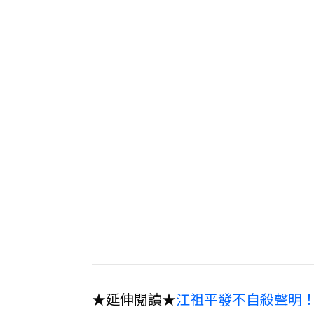
★延伸閱讀★
江祖平發不自殺聲明！