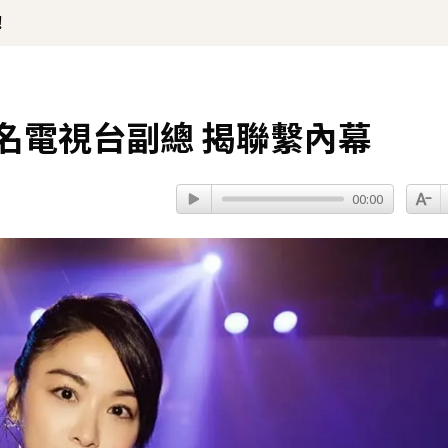
！
名電視台副總 揭聯繫內幕
00:00