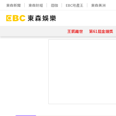
東森新聞
東森財經
造咖
EBC地產王
東森美洲
王凱離世
第61屆金鐘獎