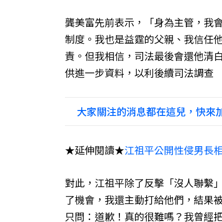
龔美富先前表示，「身為主管，我
制度。我也是益霆的父親、我信任
責。但我相信，司法最後會還他清
供進一步資料，以利後續司法調查
大家關注的消息都在這兒，快來加
★延伸閱讀★
江祖平公開性侵男長相
對此，江祖平除了反擊「沒人聯繫」
了機會，我還主動打給他們，結果
只問：道歉！真的很難嗎？我曾經