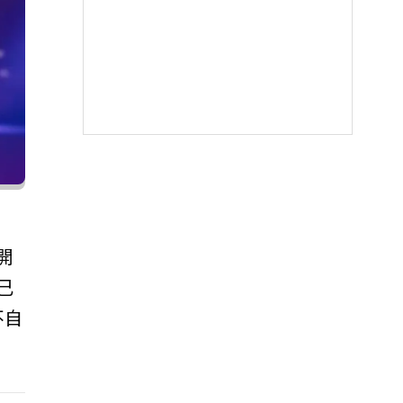
開
己
不自