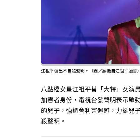
江祖平發出不自殺聲明。（圖／翻攝自江祖平臉書
八點檔女星江祖平替「大特」女演
加害者身份，電視台發聲明表示啟
的兒子，強調會利害迴避，力挺兒子
殺聲明。