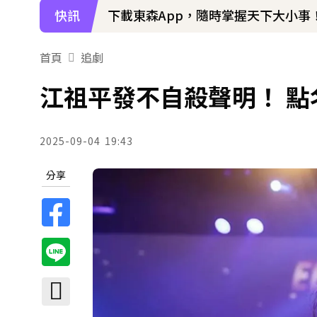
快訊
下載東森App，隨時掌握天下大小事
首頁
追劇
江祖平發不自殺聲明！ 點
2025-09-04
19:43
分享