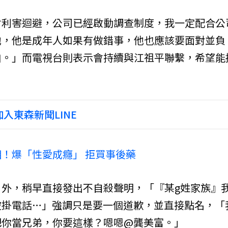
會利害迴避，公司已經啟動調查制度，我一定配合公
他，他是成年人如果有做錯事，他也應該要面對並負
白。」而電視台則表示會持續與江祖平聯繫，希望能
入東森新聞LINE
！爆「性愛成癮」 拒買事後藥
外，稍早直接發出不自殺聲明，「『某g姓家族』
被掛電話…」強調只是要一個道歉，並直接點名，「
把你當兄弟，你要這樣？嗯嗯@龔美富。」