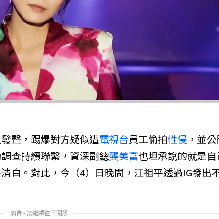
）
員發聲，踢爆對方疑似遭
電視台
員工偷拍
性侵
，並公
動調查持續聯繫，資深副總
龔美富
也坦承說的就是自
清白。對此，今（4）日晚間，江祖平透過IG發出
廣告 - 請繼續往下閱讀