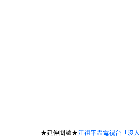
★延伸閱讀★
江祖平轟電視台「沒人