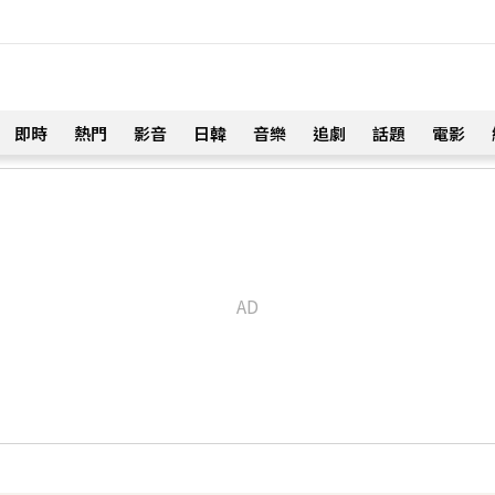
即時
熱門
影音
日韓
音樂
追劇
話題
電影