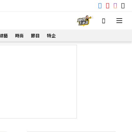
綜藝
時尚
節目
特企