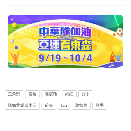
三角戀
若盈
隆宸翰
網紅
分手
魏如萱爆成小三
前夫
Ian
魏如萱
歌手