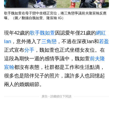
歌手魏如萱在母子戀中坐穩正宮位，捲三角戀爭議前夫隆宸翰反應
曝。（圖／翻攝自魏如萱、隆宸翰 IG）
現年42歲的
歌手
魏如萱
因認愛年僅21歲的
網紅
Ian
，意外捲入了
三角戀
，不過在深夜Ian和
若盈
正式宣布
分手
，魏如萱也正式坐穩女友位。在
這段為期快一週的感情爭議中，魏如萱
前夫
隆
宸翰
都沒有表態，社群都是工作和生活點滴，
很多也是陪伴兒子的照片，讓許多人也回憶起
兩人的婚姻細節。
廣告 - 請繼續往下閱讀