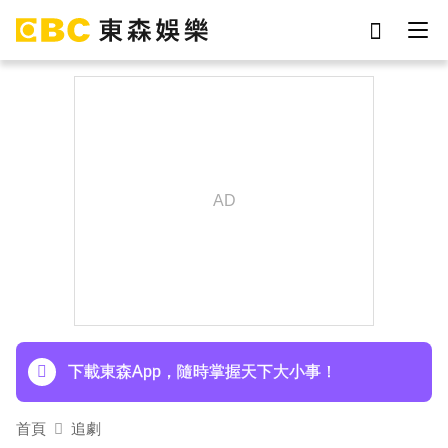
劉真
影片
于朦朧
女優
網紅
ian
7-eleven
謝侑芯
下載東森App，隨時掌握天下大小事！
首頁
追劇