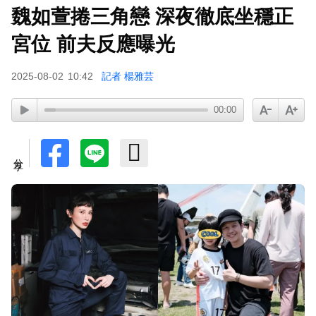
魏如萱捲三角戀 深夜徹底坐穩正
宮位 前夫反應曝光
2025-08-02
10:42
記者 楊雅芸
00:00
分享