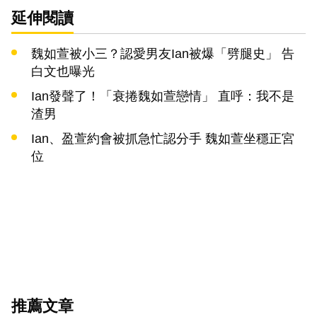
延伸閱讀
魏如萱被小三？認愛男友Ian被爆「劈腿史」 告
白文也曝光
Ian發聲了！「衰捲魏如萱戀情」 直呼：我不是
渣男
Ian、盈萱約會被抓急忙認分手 魏如萱坐穩正宮
位
推薦文章