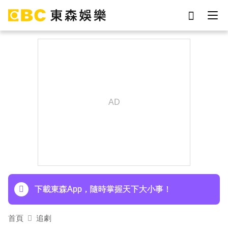
劉真
影片
于朦朧
網紅
女優
ian
7-eleven
謝侑芯
下載東森App，隨時掌握天下大小事！
首頁
追劇