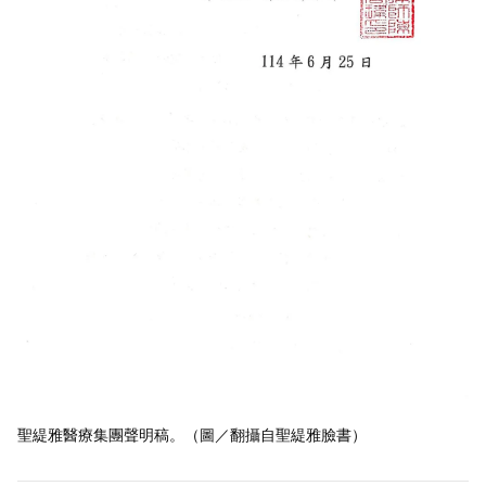
聖緹雅醫療集團聲明稿。（圖／翻攝自聖緹雅臉書）