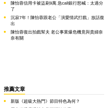
陳怡蓉信用卡被盜刷9萬 急call銀行怒喊：太過分
了
沉寂7年！陳怡蓉跟老公「演愛情武打戲」放話復
出
陳怡蓉復出拍戲幫夫 老公事業爆危機竟與貴婦奈
奈有關
推薦文章
新版《超級大熱門》節目特色為何？