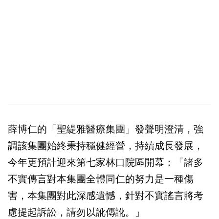
薛博仁的「聖緹雅醫療集團」發聲明澄清，強
調該集團始終秉持穩健經營，持續成長發展，
今年更預計迎來第七家林口院區開幕：「諸多
不實傳言對本集團全體同仁的努力是一種傷
害，本集團對此深感遺憾，針對不實謠言將考
慮提起訴訟，請勿以訛傳訛。」