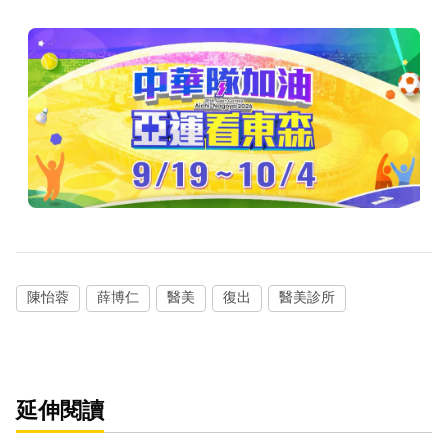
陳怡蓉
薛博仁
醫美
復出
醫美診所
延伸閱讀