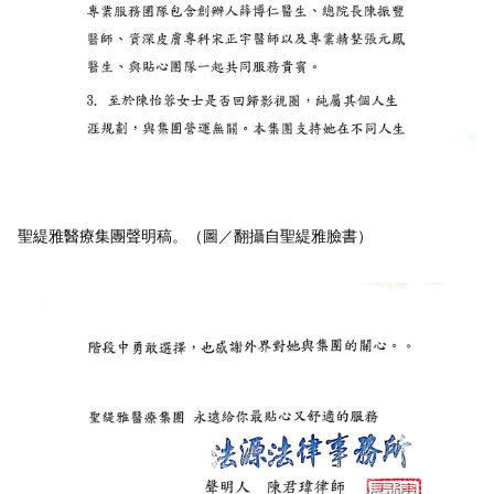
聖緹雅醫療集團聲明稿。（圖／翻攝自聖緹雅臉書）