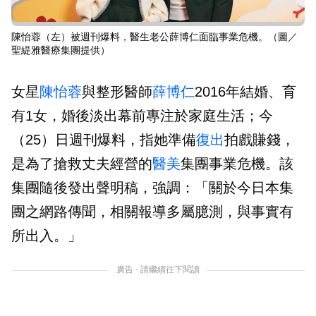
陳怡蓉（左）被週刊爆料，醫生老公薛博仁面臨事業危機。（圖／
聖緹雅醫療集團提供）
女星
陳怡蓉
與整形醫師
薛博仁
2016年結婚、育
有1女，婚後淡出幕前專注於家庭生活；今
（25）日週刊爆料，指她準備
復出
拍戲賺錢，
是為了搶救丈夫經營的
醫美
集團事業危機。該
集團隨後發出聲明稿，強調：「關於今日本集
團之網路傳聞，相關報導多屬臆測，與事實有
所出入。」
廣告 - 請繼續往下閱讀