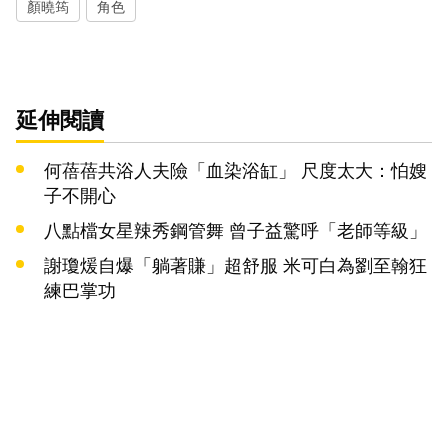
顏曉筠
角色
延伸閱讀
何蓓蓓共浴人夫險「血染浴缸」 尺度太大：怕嫂
子不開心
八點檔女星辣秀鋼管舞 曾子益驚呼「老師等級」
謝瓊煖自爆「躺著賺」超舒服 米可白為劉至翰狂
練巴掌功