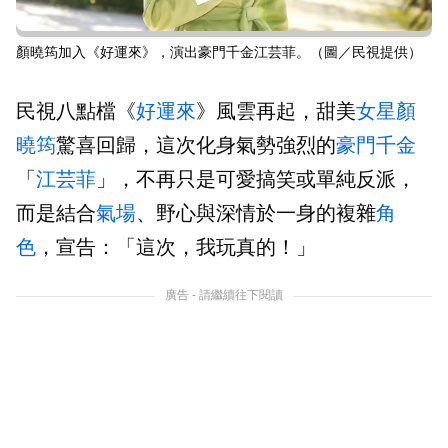
顏曉筠加入《好運來》，演出豪門千金江芸菲。（圖／民視提供）
民視八點檔《
好運來
》風雲再起，甜美
女星
顏
曉筠
驚喜回歸，這次化身氣勢強烈的
豪門
千金
「
江芸菲
」，不再只是可愛搞笑或單純反派，
而是結合
氣場
、野心與深情於一身的複雜
角
色
，宣告：「這次，我玩真的！」
廣告 - 請繼續往下閱讀