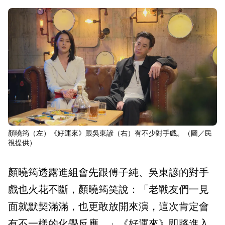
顏曉筠（左）《好運來》跟吳東諺（右）有不少對手戲。（圖／民
視提供）
顏曉筠透露進組會先跟傅子純、吳東諺的對手
戲也火花不斷，顏曉筠笑說：「老戰友們一見
面就默契滿滿，也更敢放開來演，這次肯定會
有不一樣的化學反應。」《好運來》即將進入