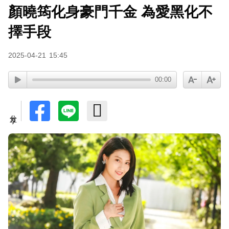
顏曉筠化身豪門千金 為愛黑化不
羅美玲連生三胎！自爆與尪「2年沒接吻」白家綺
急拱放閃
擇手段
2025-04-21
15:45
00:00
分享