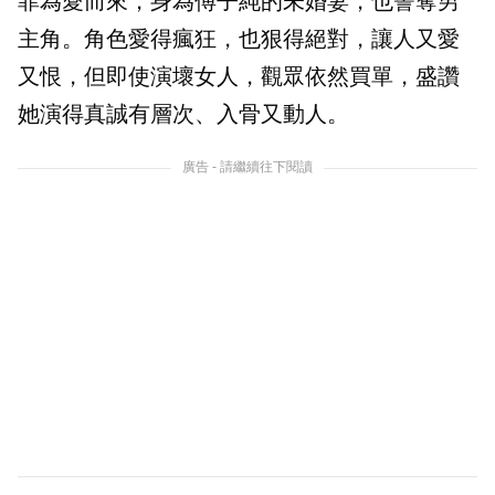
菲為愛而來，身為傅子純的未婚妻，也誓奪男
主角。角色愛得瘋狂，也狠得絕對，讓人又愛
又恨，但即使演壞女人，觀眾依然買單，盛讚
她演得真誠有層次、入骨又動人。
廣告 - 請繼續往下閱讀