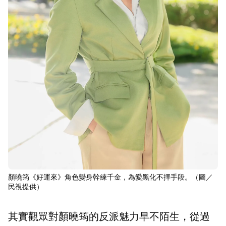
顏曉筠《好運來》角色變身幹練千金，為愛黑化不擇手段。（圖／
民視提供）
其實觀眾對顏曉筠的反派魅力早不陌生，從過