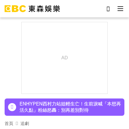
劉真
影片
于朦朧
ian
7-eleven
網紅
女優
謝侑芯
下載東森App，隨時掌握天下大小事！
羅美玲連生三胎！自爆與尪「2年沒接吻」白家綺
急拱放閃
ENHYPEN西村力站姐輕生亡！生前淚喊「本想再
活久點」粉絲怒轟：別再差別對待
首頁
追劇
下載東森App，隨時掌握天下大小事！