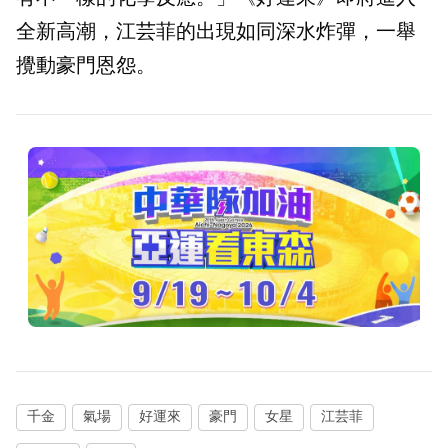
全新高潮，江芸菲的出現如同深水炸彈，一舉
攪動豪門恩怨。
千金
氣場
好運來
豪門
女星
江芸菲