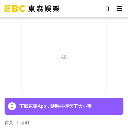
劉真
影片
于朦朧
女優
網紅
ian
7-eleven
謝侑芯
下載東森App，隨時掌握天下大小事！
埃及知名女星涉販毒！ 遭「判死刑」震撼社會
下載東森App，隨時掌握天下大小事！
首頁
追劇
埃及知名女星涉販毒！ 遭「判死刑」震撼社會