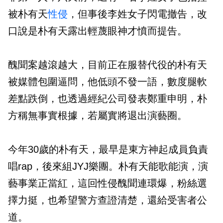
被朴有天
性侵
，但事後李姓女子閃電撤告，改
口說是朴有天露出輕蔑眼神才憤而提告。
醜聞案越滾越大，目前正在服替代役的朴有天
被媒體包圍逼問，他低頭不發一語，數度腿軟
差點跌倒，也透過經紀公司發表鄭重申明，朴
方稱無事實根據，若屬實將退出演藝圈。
今年30歲的朴有天，最早是東方神起成員負責
唱rap，後來組JYJ樂團。朴有天能歌能演，演
藝事業正當紅，這回性侵醜聞連環爆，粉絲選
擇力挺，也希望警方查證清楚，還給受害者公
道。