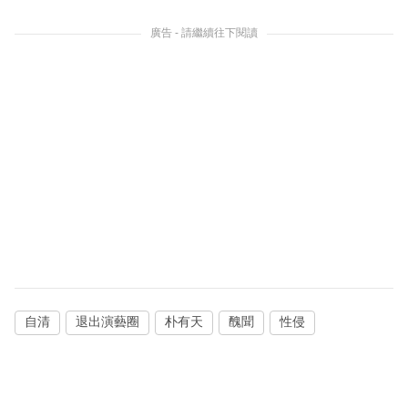
廣告 - 請繼續往下閱讀
自清
退出演藝圈
朴有天
醜聞
性侵