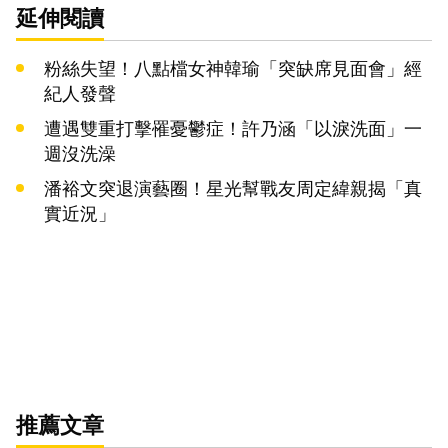
延伸閱讀
粉絲失望！八點檔女神韓瑜「突缺席見面會」經
紀人發聲
遭遇雙重打擊罹憂鬱症！許乃涵「以淚洗面」一
週沒洗澡
潘裕文突退演藝圈！星光幫戰友周定緯親揭「真
實近況」
推薦文章