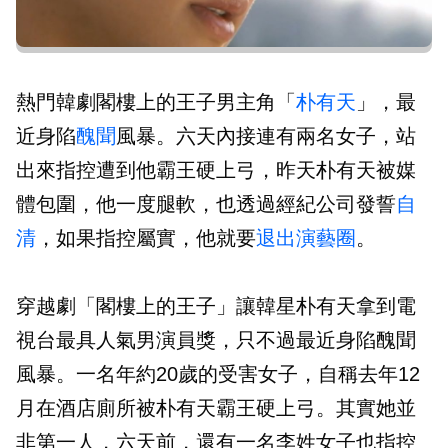
熱門韓劇閣樓上的王子男主角「
朴有天
」，最
近身陷
醜聞
風暴。六天內接連有兩名女子，站
出來指控遭到他霸王硬上弓，昨天朴有天被媒
體包圍，他一度腿軟，也透過經紀公司發誓
自
清
，如果指控屬實，他就要
退出演藝圈
。
穿越劇「閣樓上的王子」讓韓星朴有天拿到電
視台最具人氣男演員獎，只不過最近身陷醜聞
風暴。一名年約20歲的受害女子，自稱去年12
月在酒店廁所被朴有天霸王硬上弓。其實她並
非第一人，六天前，還有一名李姓女子也指控