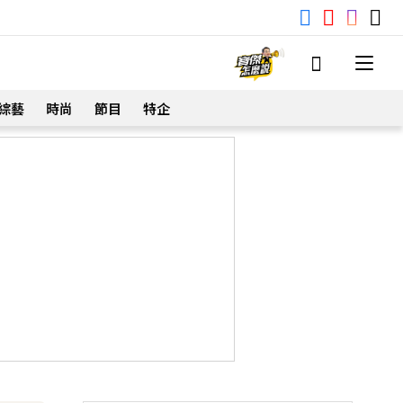
綜藝
時尚
節目
特企