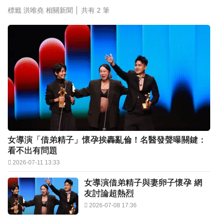
影曝光粉鼻酸
標籤 洪唯堯 相關新聞 │ 共有
2
筆
女導演「借弟精子」懷孕挨轟亂倫！名醫發聲曝關鍵：
看不出有問題
2026-07-11 13:33
女導演借弟精子與妻卵子懷孕 網
友討論超熱烈
2026-07-08 17:36