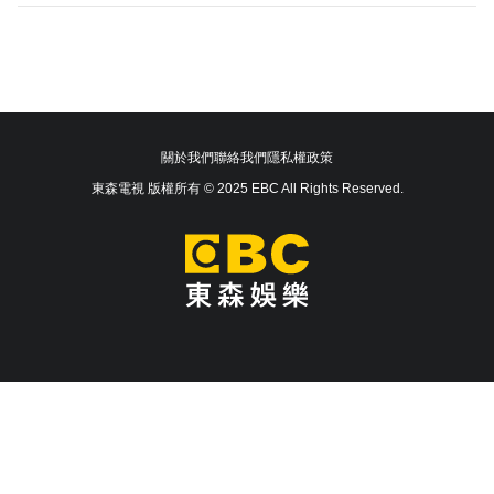
關於我們
聯絡我們
隱私權政策
東森電視 版權所有 © 2025 EBC All Rights Reserved.