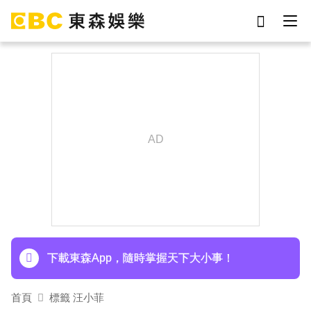
劉真
影片
7-eleven
女優
網紅
ian
于朦朧
謝侑芯
下載東森App，隨時掌握天下大小事！
首頁
標籤 汪小菲