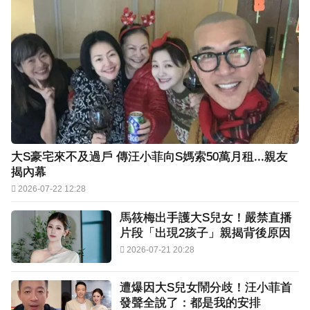
大S豪宅來不及過戶 傳汪小菲向S媽索50萬月租...親友
揭內幕
2026-07-22 12:28
馬筱梅出手護大S兒女！嚴禁直播
片段「出現2孩子」親揭背後原因
2026-07-21 20:28
遭爆因大S兒女鬧分歧！汪小菲首
發聲全說了：都是我的安排