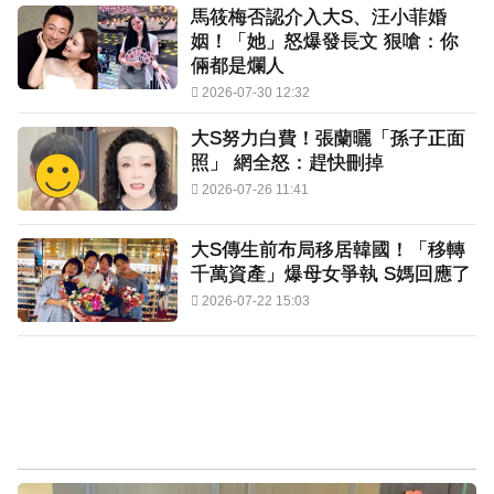
馬筱梅否認介入大S、汪小菲婚
姻！「她」怒爆發長文 狠嗆：你
倆都是爛人
2026-07-30 12:32
大S努力白費！張蘭曬「孫子正面
照」 網全怒：趕快刪掉
2026-07-26 11:41
大S傳生前布局移居韓國！「移轉
千萬資產」爆母女爭執 S媽回應了
2026-07-22 15:03