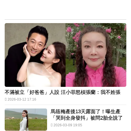
不滿被立「好爸爸」人設 汪小菲怒槓張蘭：我不姓張
2026-03-12 17:16
馬筱梅產後13天露面了！曝生產
「哭到全身發抖」被問2胎全說了
2026-03-09 19:05