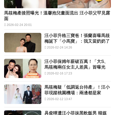
馬筱梅產後照曝光！溫馨抱兒畫面流出 汪小菲父罕見露
面
2026-02-24 20:01
汪小菲升格三寶爸！張蘭喜曝馬筱
梅誕下「小馬寶」：我又當奶奶了
2026-02-24 14:26
汪小菲保姆年薪破百萬！「大S、
馬筱梅兩任女主人差異」首曝光
2026-02-16 17:23
馬筱梅疑「低調返台待產」！汪小
菲現蹤桃園機場：兩邊都是家
2026-02-12 13:47
具俊曄遭汪小菲抹黑軟飯男 韓媒