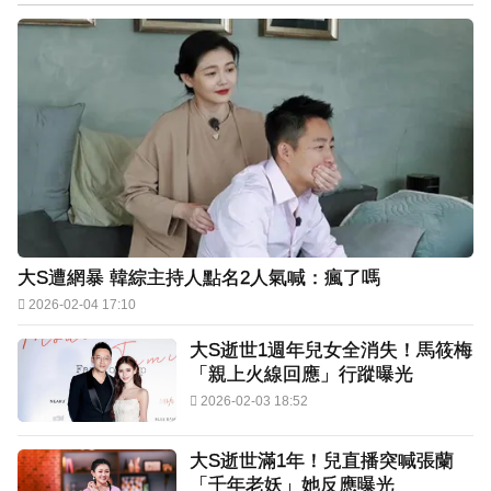
大S遭網暴 韓綜主持人點名2人氣喊：瘋了嗎
2026-02-04 17:10
大S逝世1週年兒女全消失！馬筱梅
「親上火線回應」行蹤曝光
2026-02-03 18:52
大S逝世滿1年！兒直播突喊張蘭
「千年老妖」她反應曝光