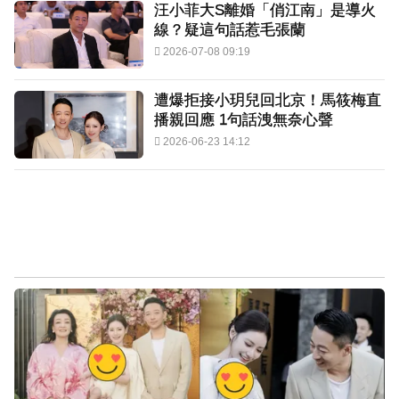
汪小菲大S離婚「俏江南」是導火
線？疑這句話惹毛張蘭
2026-07-08 09:19
遭爆拒接小玥兒回北京！馬筱梅直
播親回應 1句話洩無奈心聲
2026-06-23 14:12