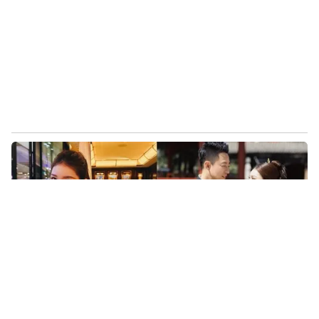
馬筱梅證實了！將返台坐月子若無聊：直接回大陸