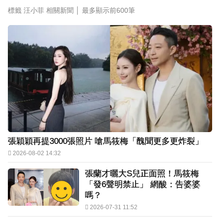
標籤 汪小菲 相關新聞 │
最多顯示前600筆
張穎穎再提3000張照片 嗆馬筱梅「醜聞更多更炸裂」
2026-08-02 14:32
張蘭才曬大S兒正面照！馬筱梅
「發6聲明禁止」 網酸：告婆婆
嗎？
2026-07-31 11:52