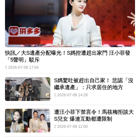
快訊／大S遺產分配曝光！S媽控遭趕出家門 汪小菲發
「5聲明」駁斥
2026-07-08 17:04
S媽驚吐被趕出自己家！ 悲認「沒
繼承遺產」：只求居住的地方
2026-07-08 14:28
遭汪小菲下禁言令！馬筱梅拒談大
S兒女 爆連互動都遭限制
2026-07-08 12:00