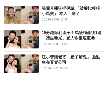
張蘭直播狂提孫輩 「被酸比較疼
小馬寶」 本人回應了
2026-03-08 13:38
15分鐘順利產子！馬筱梅產後1週
「體重曝光」驚人恢復速度曝
2026-03-03 16:54
汪小菲憶老婆「產子驚魂」 差點
生在百貨公司
2026-02-28 08:34