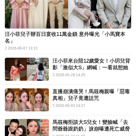
汪小菲兒子辦百日宴收11萬金鎖 意外曝光「小馬寶本
名」
2026-06-07 13:13
汪小菲來台陪12歲愛女！小玥兒背
影「激似大S」網喊：一看就想她
2026-05-28 14:25
直播崩潰痛哭！馬筱梅親曝「惡毒
真相」兒子竟遭詛咒
2026-05-03 14:27
馬筱梅拒談大S兒女！變臉喊「去
問爺爺跟奶奶」淚崩曝遭死亡威脅