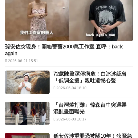
孫安佐突現身！開箱薔薔2000萬工作室 直呼：back
again
2026-06-21 15:51
72歲陳盈潔傳病危！白冰冰認曾
「低調金援」親吐遺憾心聲
2026-06-04 18:10
「台灣燒打雞」韓森台中突遇襲
混亂畫面曝光
2026-06-03 10:17
孫安佐涉重罪恐被關10年！狄鶯急