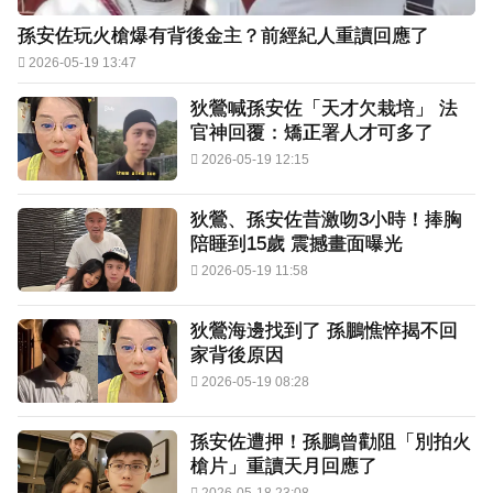
孫安佐玩火槍爆有背後金主？前經紀人重讀回應了
2026-05-19 13:47
狄鶯喊孫安佐「天才欠栽培」 法
官神回覆：矯正署人才可多了
2026-05-19 12:15
狄鶯、孫安佐昔激吻3小時！捧胸
陪睡到15歲 震撼畫面曝光
2026-05-19 11:58
狄鶯海邊找到了 孫鵬憔悴揭不回
家背後原因
2026-05-19 08:28
孫安佐遭押！孫鵬曾勸阻「別拍火
槍片」重讀天月回應了
2026-05-18 23:08