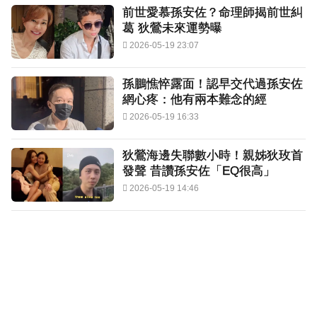
前世愛慕孫安佐？命理師揭前世糾
葛 狄鶯未來運勢曝
2026-05-19 23:07
孫鵬憔悴露面！認早交代過孫安佐
網心疼：他有兩本難念的經
2026-05-19 16:33
狄鶯海邊失聯數小時！親姊狄玫首
發聲 昔讚孫安佐「EQ很高」
2026-05-19 14:46