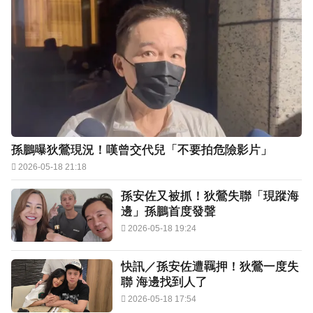
孫鵬曝狄鶯現況！嘆曾交代兒「不要拍危險影片」
2026-05-18 21:18
孫安佐又被抓！狄鶯失聯「現蹤海
邊」孫鵬首度發聲
2026-05-18 19:24
快訊／孫安佐遭羈押！狄鶯一度失
聯 海邊找到人了
2026-05-18 17:54