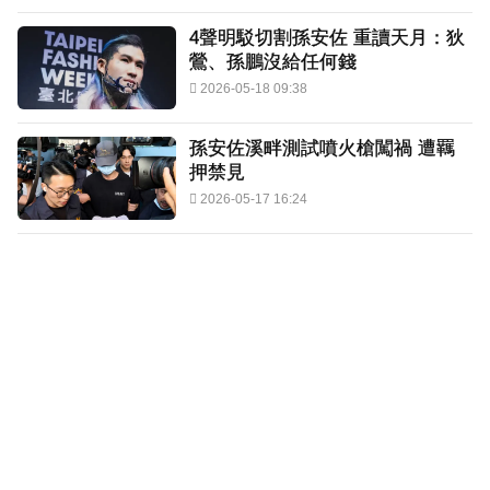
4聲明駁切割孫安佐 重讀天月：狄
鶯、孫鵬沒給任何錢
2026-05-18 09:38
孫安佐溪畔測試噴火槍闖禍 遭羈
押禁見
2026-05-17 16:24