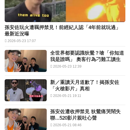
孫安佐玩火遭羈押禁見！前經紀人認「4年前就玩過」
最新近況曝
2026-05-23 17:07
全世界都要認識狄鶯？嗆「你知道
我是誰嗎」 奧客行為刁難工讀生
2026-05-23 12:39
新／重讀天月道歉了！揭孫安佐
「火槍影片」真相
2026-05-21 19:11
孫安佐遭收押禁見 狄鶯痛哭鬧失
聯...520影片親吐心聲
2026-05-21 08:46