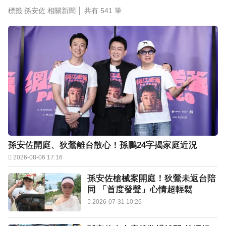
標籤 孫安佐 相關新聞 │ 共有
541
筆
寬魚營收衰退 「點名王心凌、楊丞琳」網笑翻：
太誠實
下載東森App，隨時掌握天下大小事！
《半澤直樹》男星宣布再婚！迎新生命雙喜臨門
孫安佐開庭、狄鶯離台散心！孫鵬24字揭家庭近況
2026-08-06 17:16
孫安佐槍械案開庭！狄鶯未返台陪
同 「首度發聲」心情超輕鬆
2026-07-31 10:26