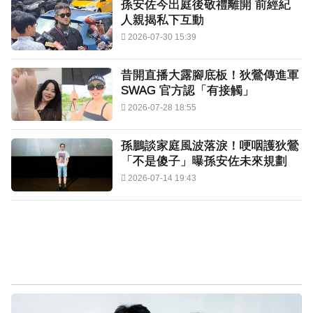
孫安佐今出庭後敬禮離開 前經紀
人親揭私下互動
2026-07-30 15:39
昔開直播大露腳底板！狄鶯傳進軍
SWAG 官方認「有接觸」
2026-07-28 18:55
孫鵬談家庭風波落淚！哽咽護狄鶯
「不是傻子」曝孫安佐未來規劃
2026-07-14 19:43