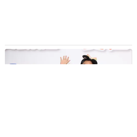
孫安佐遭逮！吳宗憲「被下封口令」8年前孫鵬嗆：我
會殺了你
2026-05-17 16:06