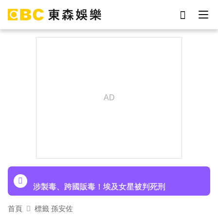
劉真
影片
7-eleven
女優
網紅
ian
于朦朧
謝侑芯
下載東森App，隨時掌握天下大小事！
《半澤直樹》男星宣布再婚！迎新生命雙喜臨門
涉製毒、跨國販毒！埃及女星被判死刑
首頁
標籤 孫安佐
美國抗癌網紅拒安寧！家屬證實死訊 得年26歲