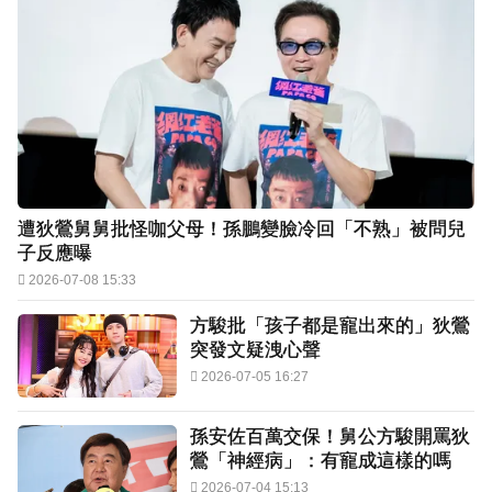
遭狄鶯舅舅批怪咖父母！孫鵬變臉冷回「不熟」被問兒
子反應曝
2026-07-08 15:33
方駿批「孩子都是寵出來的」狄鶯
突發文疑洩心聲
2026-07-05 16:27
孫安佐百萬交保！舅公方駿開罵狄
鶯「神經病」：有寵成這樣的嗎
2026-07-04 15:13