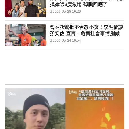
找律師3度救場 孫鵬回應了
2026-05-28 16:26
曾被狄鶯批不會教小孩！李明依談
孫安佐 直言：危害社會事情別做
2026-05-24 19:54