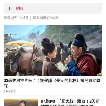
搜尋 網紅 的結果 │
最多顯示前600筆
33億票房神片來了！劉俊謙《長安的荔枝》揭開政治陰
謀
9小時前
97萬網紅「肥大叔」驟逝！2天前