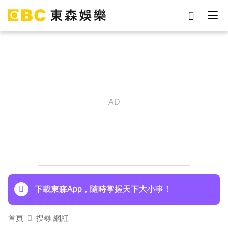
劉真
影片
7-eleven
于朦朧
ian
網紅
女優
謝侑芯
下載東森App，隨時掌握天下大小事！
首頁
搜尋 網紅