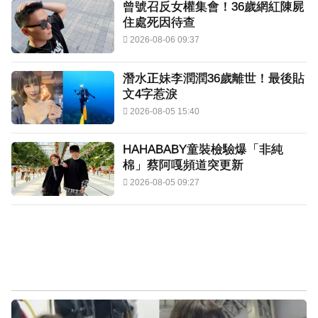
曾號召反女權集會！36歲網紅陳屍
住處死因待查
2026-08-06 09:37
潛水正妹李潤潤36歲離世！最後貼
文4字惹淚
2026-08-05 15:40
HAHABABY童裝檢驗爆「非純
棉」蔡阿嘎頻道突更新
2026-08-05 09:27