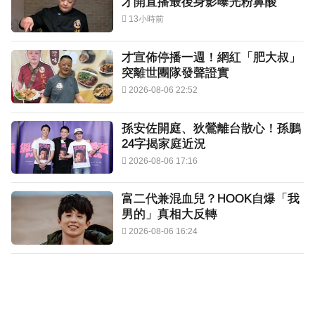
才開直播最後身影曝光粉鼻酸
13小時前
才宣佈停播一週！網紅「肥大叔」
突離世團隊發聲證實
2026-08-06 22:52
孫安佐開庭、狄鶯離台散心！孫鵬
24字揭家庭近況
2026-08-06 17:16
富二代兼混血兒？HOOK自爆「我
男的」真相大反轉
2026-08-06 16:24