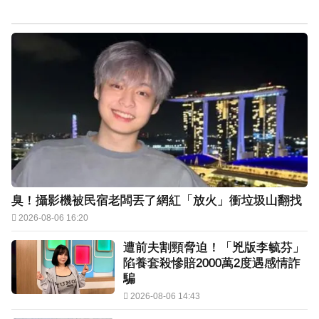
臭！攝影機被民宿老闆丟了網紅「放火」衝垃圾山翻找
2026-08-06 16:20
遭前夫割頸脅迫！「兇版李毓芬」
陷養套殺慘賠2000萬2度遇感情詐
騙
2026-08-06 14:43