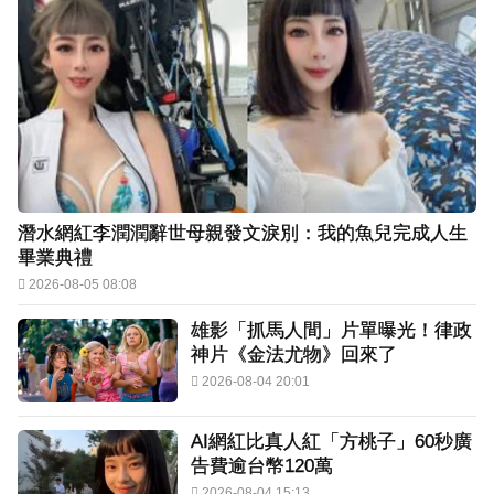
潛水網紅李潤潤辭世母親發文淚別：我的魚兒完成人生
畢業典禮
2026-08-05 08:08
雄影「抓馬人間」片單曝光！律政
神片《金法尤物》回來了
2026-08-04 20:01
AI網紅比真人紅「方桃子」60秒廣
告費逾台幣120萬
2026-08-04 15:13