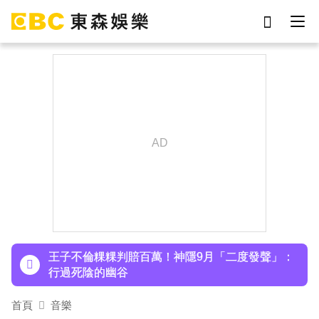
劉真
影片
7-eleven
女優
ian
網紅
下載東森App，隨時掌握天下大小事！
謝侑芯
于朦朧
小24歲女友背景遭起底！姜厚任12點聲明「駁小
三傳聞」：你在講三小？
王子不倫粿粿判賠百萬！神隱9月「二度發聲」：
行過死陰的幽谷
下載東森App，隨時掌握天下大小事！
小24歲女友背景遭起底！姜厚任12點聲明「駁小
首頁
音樂
三傳聞」：你在講三小？