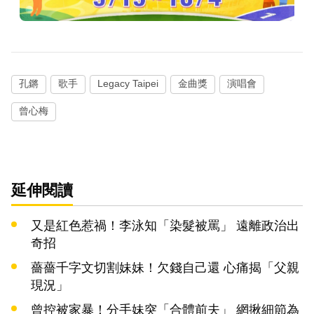
孔鏘
歌手
Legacy Taipei
金曲獎
演唱會
曾心梅
延伸閱讀
又是紅色惹禍！李泳知「染髮被罵」 遠離政治出
奇招
薔薔千字文切割妹妹！欠錢自己還 心痛揭「父親
現況」
曾控被家暴！分手妹突「合體前夫」 網揪細節為