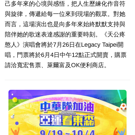
己多年來的心境與感悟，把人生歷練化作音符
與旋律，傳遞給每一位來到現場的觀眾。對她
而言，這場演出也是向多年來始終默默支持與
陪伴她的歌迷表達感謝的重要時刻。《天公疼
憨人》演唱會將於7月26日在Legacy Taipei開
唱，門票將於6月4日中午12點正式開賣，購票
請洽寬宏售票、萊爾富及OK便利商店。