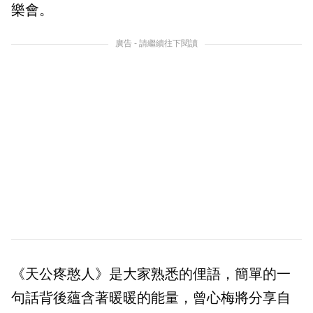
樂會。
廣告 - 請繼續往下閱讀
《天公疼憨人》是大家熟悉的俚語，簡單的一
句話背後蘊含著暖暖的能量，曾心梅將分享自