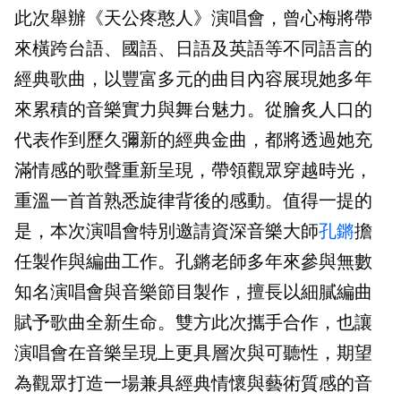
此次舉辦《天公疼憨人》演唱會，曾心梅將帶
來橫跨台語、國語、日語及英語等不同語言的
經典歌曲，以豐富多元的曲目內容展現她多年
來累積的音樂實力與舞台魅力。從膾炙人口的
代表作到歷久彌新的經典金曲，都將透過她充
滿情感的歌聲重新呈現，帶領觀眾穿越時光，
重溫一首首熟悉旋律背後的感動。值得一提的
是，本次演唱會特別邀請資深音樂大師
孔鏘
擔
任製作與編曲工作。孔鏘老師多年來參與無數
知名演唱會與音樂節目製作，擅長以細膩編曲
賦予歌曲全新生命。雙方此次攜手合作，也讓
演唱會在音樂呈現上更具層次與可聽性，期望
為觀眾打造一場兼具經典情懷與藝術質感的音