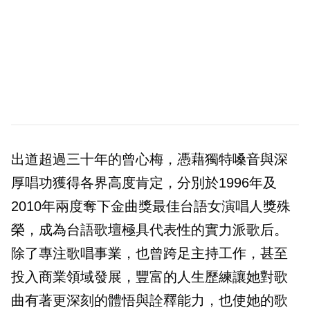
出道超過三十年的曾心梅，憑藉獨特嗓音與深
厚唱功獲得各界高度肯定，分別於1996年及
2010年兩度奪下金曲獎最佳台語女演唱人獎殊
榮，成為台語歌壇極具代表性的實力派歌后。
除了專注歌唱事業，也曾跨足主持工作，甚至
投入商業領域發展，豐富的人生歷練讓她對歌
曲有著更深刻的體悟與詮釋能力，也使她的歌