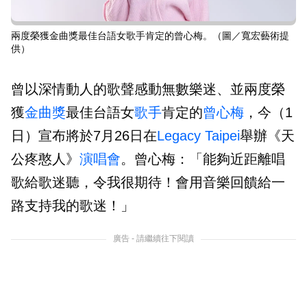
兩度榮獲金曲獎最佳台語女歌手肯定的曾心梅。（圖／寬宏藝術提
供）
曾以深情動人的歌聲感動無數樂迷、並兩度榮
獲
金曲獎
最佳台語女
歌手
肯定的
曾心梅
，今（1
日）宣布將於7月26日在
Legacy Taipei
舉辦《天
公疼憨人》
演唱會
。曾心梅：「能夠近距離唱
歌給歌迷聽，令我很期待！會用音樂回饋給一
路支持我的歌迷！」
廣告 - 請繼續往下閱讀