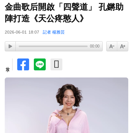
金曲歌后開啟「四聲道」 孔鏘助
陣打造《天公疼憨人》
2026-06-01
18:07
記者 楊雅芸
00:00
分享