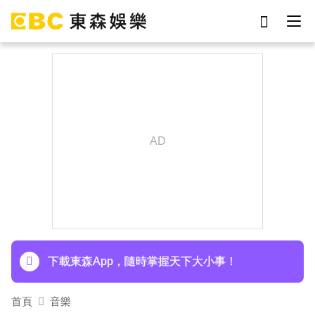
劉真
影片
7-eleven
女優
網紅
于朦朧
ian
謝侑芯
下載東森App，隨時掌握天下大小事！
首頁
音樂