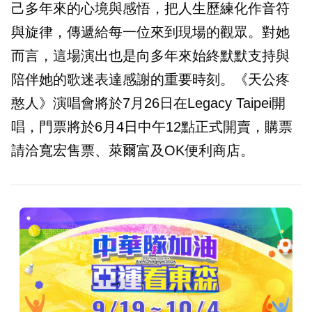
己多年來的心境與感悟，把人生歷練化作音符
與旋律，傳遞給每一位來到現場的觀眾。對她
而言，這場演出也是向多年來始終默默支持與
陪伴她的歌迷表達感謝的重要時刻。《天公疼
憨人》演唱會將於7月26日在Legacy Taipei開
唱，門票將於6月4日中午12點正式開賣，購票
請洽寬宏售票、萊爾富及OK便利商店。