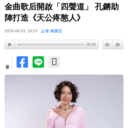
金曲歌后開啟「四聲道」 孔鏘助
陣打造《天公疼憨人》
2026-06-01
18:07
記者 楊雅芸
00:00
分享