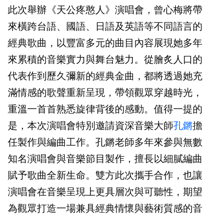
此次舉辦《天公疼憨人》演唱會，曾心梅將帶
來橫跨台語、國語、日語及英語等不同語言的
經典歌曲，以豐富多元的曲目內容展現她多年
來累積的音樂實力與舞台魅力。從膾炙人口的
代表作到歷久彌新的經典金曲，都將透過她充
滿情感的歌聲重新呈現，帶領觀眾穿越時光，
重溫一首首熟悉旋律背後的感動。值得一提的
是，本次演唱會特別邀請資深音樂大師
孔鏘
擔
任製作與編曲工作。孔鏘老師多年來參與無數
知名演唱會與音樂節目製作，擅長以細膩編曲
賦予歌曲全新生命。雙方此次攜手合作，也讓
演唱會在音樂呈現上更具層次與可聽性，期望
為觀眾打造一場兼具經典情懷與藝術質感的音