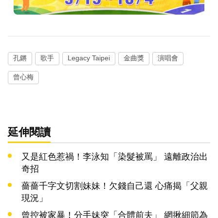
孔鏘
歌手
Legacy Taipei
金曲獎
演唱會
曾心梅
延伸閱讀
又是紅色惹禍！李泳知「染髮被罵」 遠離政治出
奇招
薔薔千字文切割妹妹！欠錢自己還 心痛揭「父親
現況」
曾控被家暴！分手妹突「合體前夫」 網揪細節為