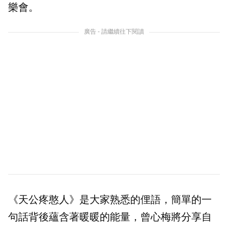
樂會。
廣告 - 請繼續往下閱讀
《天公疼憨人》是大家熟悉的俚語，簡單的一
句話背後蘊含著暖暖的能量，曾心梅將分享自