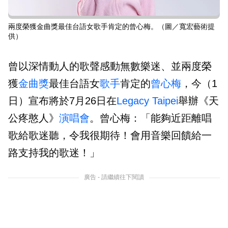
兩度榮獲金曲獎最佳台語女歌手肯定的曾心梅。（圖／寬宏藝術提
供）
曾以深情動人的歌聲感動無數樂迷、並兩度榮
獲
金曲獎
最佳台語女
歌手
肯定的
曾心梅
，今（1
日）宣布將於7月26日在
Legacy Taipei
舉辦《天
公疼憨人》
演唱會
。曾心梅：「能夠近距離唱
歌給歌迷聽，令我很期待！會用音樂回饋給一
路支持我的歌迷！」
廣告 - 請繼續往下閱讀