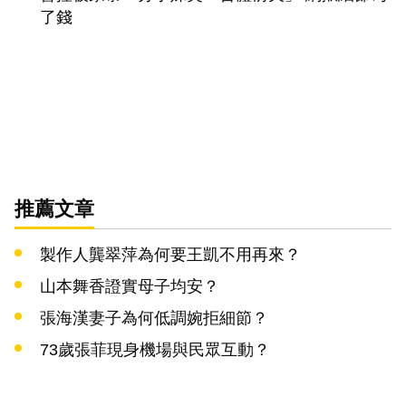
了錢
推薦文章
製作人龔翠萍為何要王凱不用再來？
山本舞香證實母子均安？
張海漢妻子為何低調婉拒細節？
73歲張菲現身機場與民眾互動？