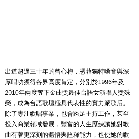
出道超過三十年的曾心梅，憑藉獨特嗓音與深
厚唱功獲得各界高度肯定，分別於1996年及
2010年兩度奪下金曲獎最佳台語女演唱人獎殊
榮，成為台語歌壇極具代表性的實力派歌后。
除了專注歌唱事業，也曾跨足主持工作，甚至
投入商業領域發展，豐富的人生歷練讓她對歌
曲有著更深刻的體悟與詮釋能力，也使她的歌