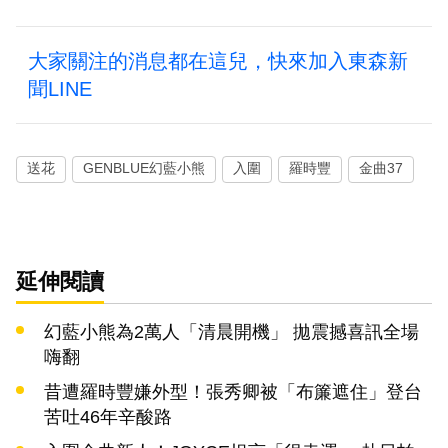
大家關注的消息都在這兒，快來加入東森新
聞LINE
送花
GENBLUE幻藍小熊
入圍
羅時豐
金曲37
延伸閱讀
幻藍小熊為2萬人「清晨開機」 拋震撼喜訊全場
嗨翻
昔遭羅時豐嫌外型！張秀卿被「布簾遮住」登台
苦吐46年辛酸路