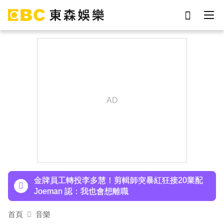
劉真
影片
于朦朧
女優
網紅
ian
7-eleven
謝侑芯
下載東森App，隨時掌握天下大小事！
97萬網紅「肥大叔」驟逝！2天前才開直播 最後身
影曝光粉鼻酸
金牌員工轉投李多慧！剪輯師突暴紅狂接20業配
Joeman 認：我也會想離職
首頁
音樂
下載東森App，隨時掌握天下大小事！