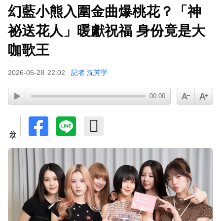
幻藍小熊入圍金曲爆桃花？「神
97萬網紅「肥大叔」驟逝！2天前才開直播 最後身
影曝光粉鼻酸
祕送花人」暖獻祝福 身份竟是大
咖歌王
2026-05-28
22:02
記者 沈芳宇
00:00
分享