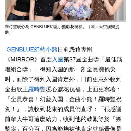
羅時豐暖心為 GENBLUE幻藍小熊獻花祝福。（圖／天空娛樂提
供）
GENBLUE幻藍小熊
日前憑藉專輯
《MIRROR》首度
入圍
第37屆金曲獎「最佳演
唱組合獎」，得知入圍的那一刻全員擁抱尖
叫，而除了得到入圍肯定外，日前更意外收到
金曲歌王
羅時豐
暖心獻花祝福，上面更寫著：
「全員恭喜！幻藍入圍，金曲小熊！羅時豐祝
賀！」，讓收到花束的成員們直呼：「很感謝
前輩大牛哥這麼給力，收到他的鼓勵等於『獲
獎率』百分百，因為能夠被他肯定就感覺像是