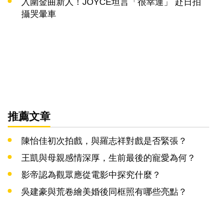
入圍金曲新人！JOYCE坦言「很幸運」 赴日拍
攝哭暈車
推薦文章
陳怡佳初次拍戲，與羅志祥對戲是否緊張？
王凱與母親感情深厚，生前最後的寵愛為何？
影帝認為觀眾應從電影中探究什麼？
吳建豪與荒卷繪美婚後同框照有哪些亮點？