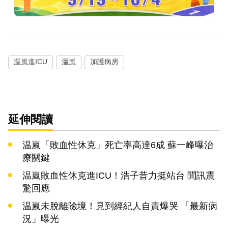
温嵐進ICU
溫嵐
加護病房
延伸閱讀
温嵐「敗血性休克」死亡率高達6成 蘇一峰曝治
療關鍵
温嵐敗血性休克進ICU！浩子昔力挺站台 聞訊震
驚回應
温嵐未脫離險境！見到經紀人自責爆哭 「最新病
況」曝光