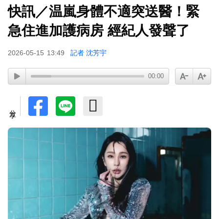
快訊／温嵐身體不適突送醫！緊
急住進加護病房 經紀人發聲了
2026-05-15
13:49
記者 沈芳宇
00:00
分享