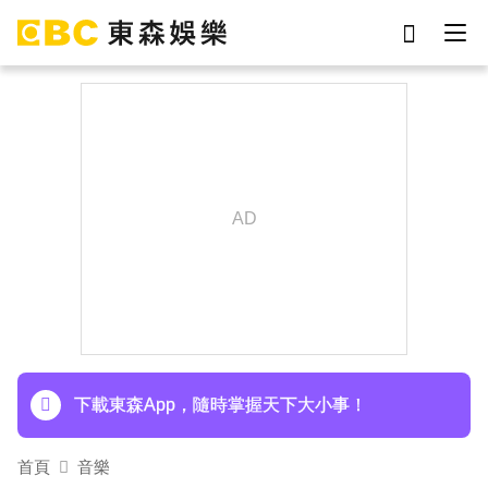
劉真
影片
于朦朧
網紅
女優
ian
7-eleven
謝侑芯
下載東森App，隨時掌握天下大小事！
首頁
音樂