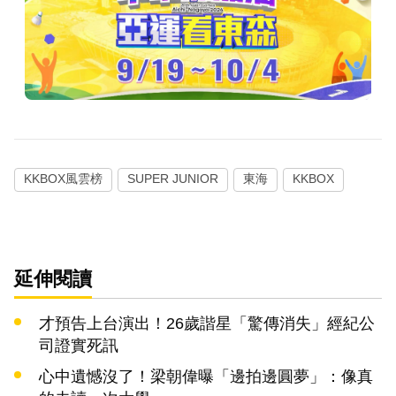
KKBOX風雲榜
SUPER JUNIOR
東海
KKBOX
延伸閱讀
才預告上台演出！26歲諧星「驚傳消失」經紀公
司證實死訊
心中遺憾沒了！梁朝偉曝「邊拍邊圓夢」：像真