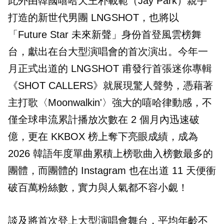
此外由韓國嘻哈天王朴載範（Jay Park）親手
打造的新世代男團 LNGSHOT，也將以
「Future Star 未來新聲」身份首登風雲榜舞
台，獻出在台大型演唱會的首次演出。今年一
月正式出道的 LNGSHOT 甫發行首張迷你專輯
《SHOT CALLERS》就展現驚人聲勢，憑藉著
主打歌〈Moonwalkin'〉強大的嘻哈律動感，不
僅全球串流累計播放次數在 2 個月內迅速破
億，更在 KKBOX 榜上奪下亮眼成績，成為
2026 韓語年度單曲累積上榜歌曲入榜數最多的
團體，而團體的 Instagram 也在出道 11 天便衝
破百萬粉絲數，實力與人氣都不容小覷！
談及將首次登上大型演唱會舞台，平均年齡不