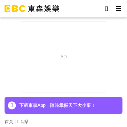
劉真
影片
7-eleven
女優
網紅
ian
謝侑芯
于朦朧
下載東森App，隨時掌握天下大小事！
首頁
音樂