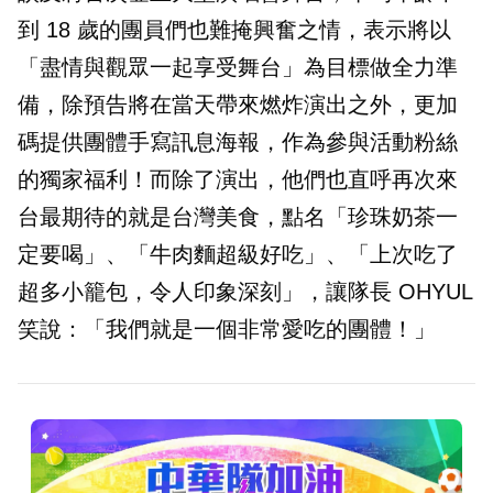
到 18 歲的團員們也難掩興奮之情，表示將以
「盡情與觀眾一起享受舞台」為目標做全力準
備，除預告將在當天帶來燃炸演出之外，更加
碼提供團體手寫訊息海報，作為參與活動粉絲
的獨家福利！而除了演出，他們也直呼再次來
台最期待的就是台灣美食，點名「珍珠奶茶一
定要喝」、「牛肉麵超級好吃」、「上次吃了
超多小籠包，令人印象深刻」，讓隊長 OHYUL
笑說：「我們就是一個非常愛吃的團體！」