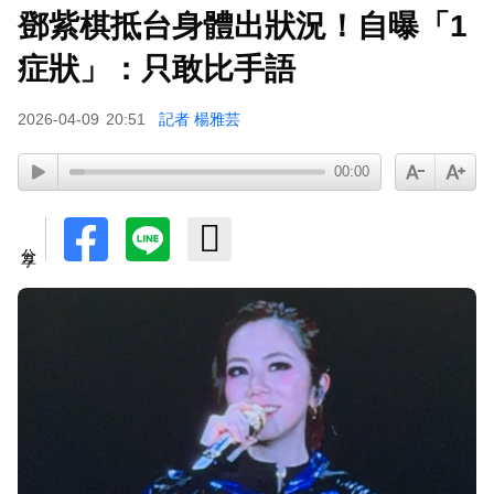
鄧紫棋抵台身體出狀況！自曝「1
97萬網紅「肥大叔」驟逝！2天前才開直播 最後身
影曝光粉鼻酸
症狀」：只敢比手語
2026-04-09
20:51
記者 楊雅芸
00:00
分享