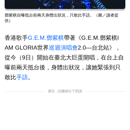
鄧紫棋自曝抵台前兩天身體出狀況，只敢比手語。（圖／讀者提
供）
香港歌手
G.E.M.鄧紫棋
帶著《G.E.M.鄧紫棋I
AM GLORIA世界
巡迴演唱會
2.0—台北站》，
從今（9日）開始在臺北大巨蛋開唱，在台上自
曝前兩天抵台後，身體出狀況，讓她緊張到只
敢比
手語
。
廣告 - 請繼續往下閱讀