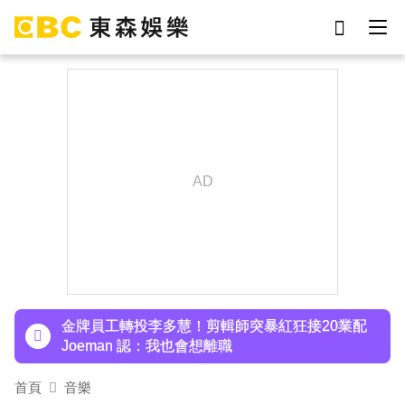
劉真
影片
于朦朧
女優
網紅
ian
7-eleven
謝侑芯
下載東森App，隨時掌握天下大小事！
97萬網紅「肥大叔」驟逝！2天前才開直播 最後身
影曝光粉鼻酸
金牌員工轉投李多慧！剪輯師突暴紅狂接20業配
Joeman 認：我也會想離職
首頁
音樂
下載東森App，隨時掌握天下大小事！