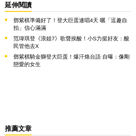
延伸閱讀
鄧紫棋準備好了！登大巨蛋連唱4天 曬「逗趣自
拍」信心滿滿
范瑋琪登《浪姐7》歌聲挨酸！小S力挺好友：酸
民管他去X
鄧紫棋騎金獅登大巨蛋！爆汗烙台語 自曝：像剛
戀愛的女生
推薦文章