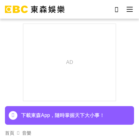
劉真
影片
于朦朧
女優
網紅
ian
7-eleven
謝侑芯
下載東森App，隨時掌握天下大小事！
首頁
音樂