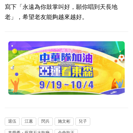
寫下「永遠為你鼓掌叫好，願你唱到天長地
老」，希望老友能夠越來越好。
退伍
江蕙
閃兵
施文彬
兒子
真愛秀・藍寶石大歌廳
金曲歌王