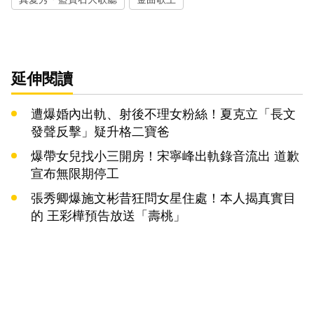
延伸閱讀
遭爆婚內出軌、射後不理女粉絲！夏克立「長文
發聲反擊」疑升格二寶爸
爆帶女兒找小三開房！宋寧峰出軌錄音流出 道歉
宣布無限期停工
張秀卿爆施文彬昔狂問女星住處！本人揭真實目
的 王彩樺預告放送「壽桃」