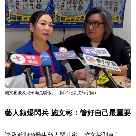
施文彬談及兒子滿是驕傲。（圖／記者沈芳宇攝）
藝人頻爆閃兵 施文彬：管好自己最重要
談及近期頻發生藝人閃兵案，施文彬則直言，