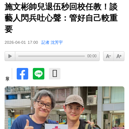
施文彬帥兒退伍秒回校任教！談
藝人閃兵吐心聲：管好自己較重
要
2026-04-01
17:00
記者 沈芳宇
00:00
分享