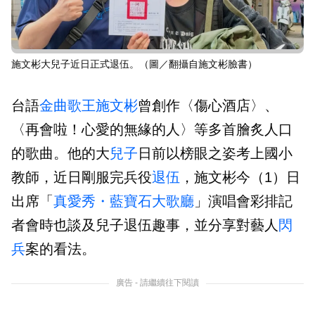
施文彬大兒子近日正式退伍。（圖／翻攝自施文彬臉書）
台語
金曲歌王
施文彬
曾創作〈傷心酒店〉、
〈再會啦！心愛的無緣的人〉等多首膾炙人口
的歌曲。他的大
兒子
日前以榜眼之姿考上國小
教師，近日剛服完兵役
退伍
，施文彬今（1）日
出席「
真愛秀・藍寶石大歌廳
」演唱會彩排記
者會時也談及兒子退伍趣事，並分享對藝人
閃
兵
案的看法。
廣告 - 請繼續往下閱讀