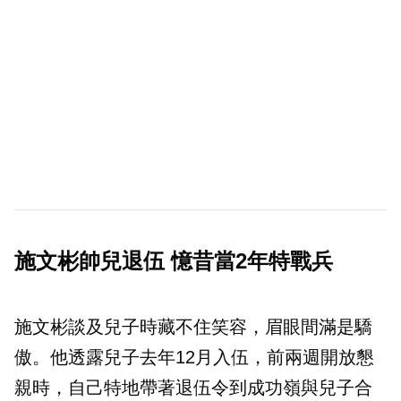
施文彬帥兒退伍 憶昔當2年特戰兵
施文彬談及兒子時藏不住笑容，眉眼間滿是驕
傲。他透露兒子去年12月入伍，前兩週開放懇
親時，自己特地帶著退伍令到成功嶺與兒子合