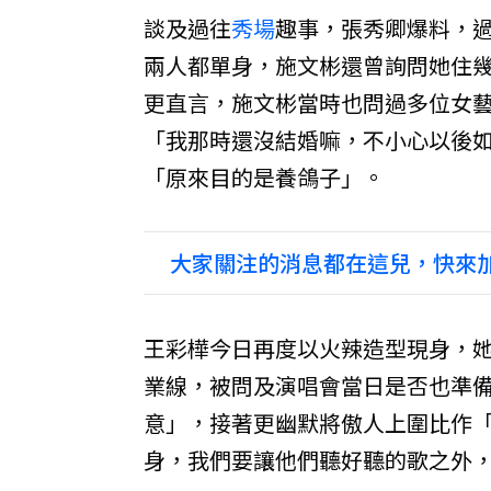
談及過往
秀場
趣事，張秀卿爆料，
兩人都單身，施文彬還曾詢問她住
更直言，施文彬當時也問過多位女
「我那時還沒結婚嘛，不小心以後
「原來目的是養鴿子」。
大家關注的消息都在這兒，快來加
王彩樺今日再度以火辣造型現身，她
業線，被問及演唱會當日是否也準
意」，接著更幽默將傲人上圍比作
身，我們要讓他們聽好聽的歌之外