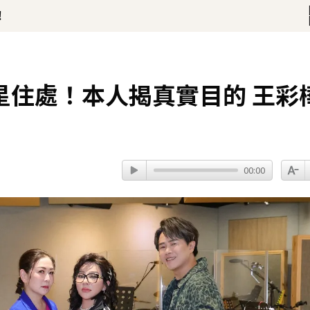
！
一次調整」哽咽憶亡母吐心聲
星住處！本人揭真實目的 王彩
00:00