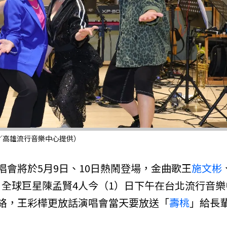
／高雄流行音樂中心提供）
唱會將於5月9日、10日熱鬧登場，金曲歌王
施文彬
全球巨星陳孟賢4人今（1）日下午在台北流行音樂
絡，王彩樺更放話演唱會當天要放送「
壽桃
」給長