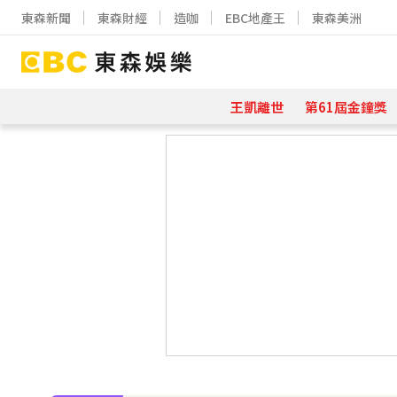
東森新聞
東森財經
造咖
EBC地產王
東森美洲
王凱離世
第61屆金鐘獎
下載東森App，隨時掌握天下大小事
王彩樺現身味全龍開球！鬆口「最後