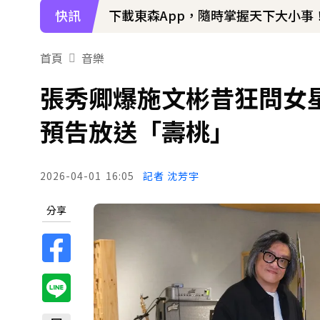
快訊
下載東森App，隨時掌握天下大小事
王彩樺現身味全龍開球！鬆口「最後
首頁
音樂
張秀卿爆施文彬昔狂問女
預告放送「壽桃」
2026-04-01
16:05
記者 沈芳宇
分享