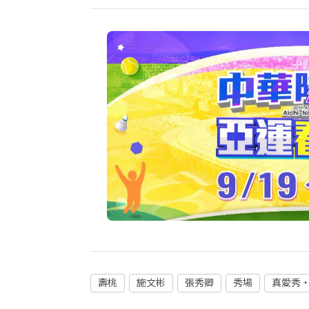
壽桃
施文彬
張秀卿
秀場
真愛秀