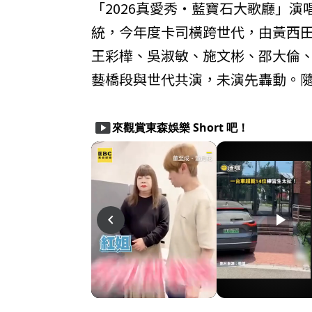
「2026真愛秀・藍寶石大歌廳」
統，今年度卡司橫跨世代，由黃西
王彩樺、吳淑敏、施文彬、邵大倫、
藝橋段與世代共演，未演先轟動。
smart_display
來觀賞東森娛樂 Short 吧！
play_arrow
play_arrow
play_arrow
navigate_before