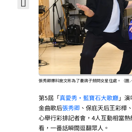
張秀卿爆料施文彬為了養鴿子頻問女星住處。（圖
第5屆「
真愛秀・藍寶石大歌廳
」演
金曲歌后
張秀卿
、保庇天后王彩樺、
心舉行彩排記者會，4人互動相當熱
看，一番話瞬間逗翻眾人。