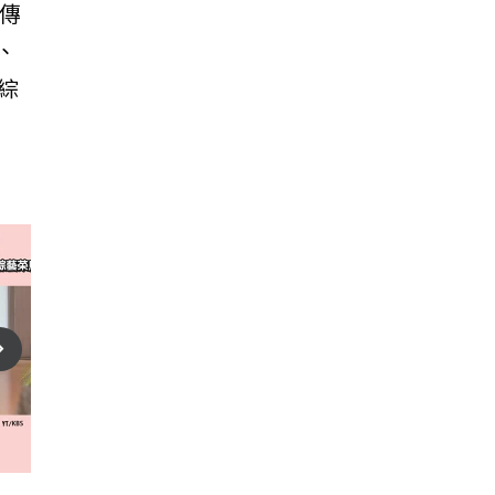
傳
、
綜
play_arrow
te_next