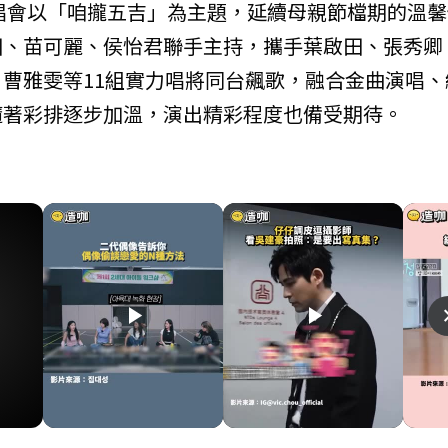
演唱會以「咱攏五吉」為主題，延續母親節檔期的溫馨
田、苗可麗、侯怡君聯手主持，攜手葉啟田、張秀卿
曹雅雯等11組實力唱將同台飆歌，融合金曲演唱、
隨著彩排逐步加溫，演出精彩程度也備受期待。
play_arrow
play_arrow
naviga