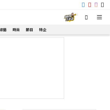
綜藝
時尚
節目
特企