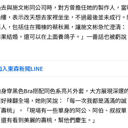
過去與施文彬同公司時，對方曾擔任她的製作人，當
幾樓，表示改天想去家裡坐坐，不過最後並未成行。
藝人，包括住在獨棟的蔡秋鳳，讓施文彬急忙澄清：
如果結婚，還可以在上面養鴿子。」一番話也被虧說
入東森新聞LINE
身穿黑色Bra搭配同色系亮片外套，大方展現深邃
備好辣翻全場，她則笑說：「每一次我都是滿滿的誠
「壽桃」，「現場有一些單身的阿公、阿伯、叔叔單
，還有看到美麗的壽桃，幫他們慶生。」