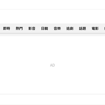
即時
熱門
影音
日韓
音樂
追劇
話題
電影
！
一次調整」哽咽憶亡母吐心聲