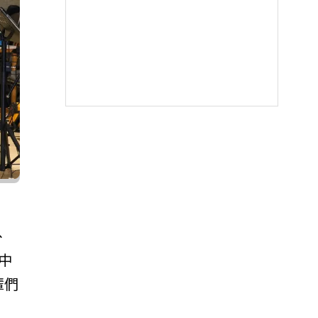
、
中
輩們