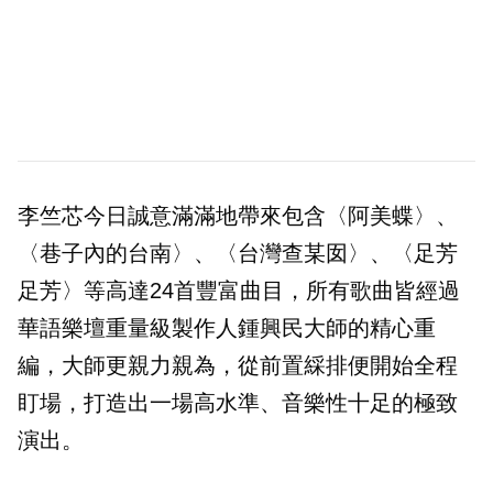
李竺芯今日誠意滿滿地帶來包含〈阿美蝶〉、
〈巷子內的台南〉、〈台灣查某囡〉、〈足芳
足芳〉等高達24首豐富曲目，所有歌曲皆經過
華語樂壇重量級製作人鍾興民大師的精心重
編，大師更親力親為，從前置綵排便開始全程
盯場，打造出一場高水準、音樂性十足的極致
演出。