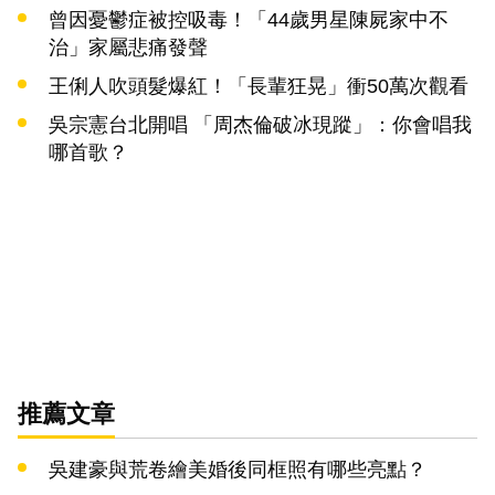
曾因憂鬱症被控吸毒！「44歲男星陳屍家中不
治」家屬悲痛發聲
王俐人吹頭髮爆紅！「長輩狂晃」衝50萬次觀看
吳宗憲台北開唱 「周杰倫破冰現蹤」：你會唱我
哪首歌？
推薦文章
吳建豪與荒卷繪美婚後同框照有哪些亮點？