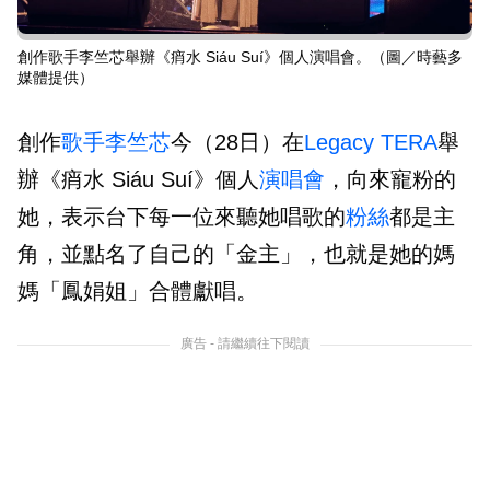
創作歌手李竺芯舉辦《痟水 Siáu Suí》個人演唱會。（圖／時藝多
媒體提供）
創作
歌手
李竺芯
今（28日）在
Legacy TERA
舉
辦《痟水 Siáu Suí》個人
演唱會
，向來寵粉的
她，表示台下每一位來聽她唱歌的
粉絲
都是主
角，並點名了自己的「金主」，也就是她的媽
媽「鳳娟姐」合體獻唱。
廣告 - 請繼續往下閱讀