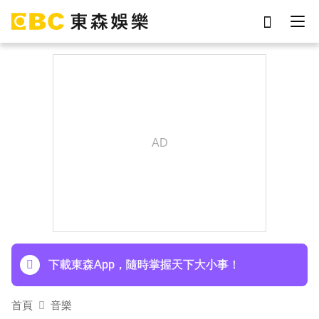
劉真
影片
于朦朧
網紅
女優
ian
7-eleven
謝侑芯
下載東森App，隨時掌握天下大小事！
首頁
音樂