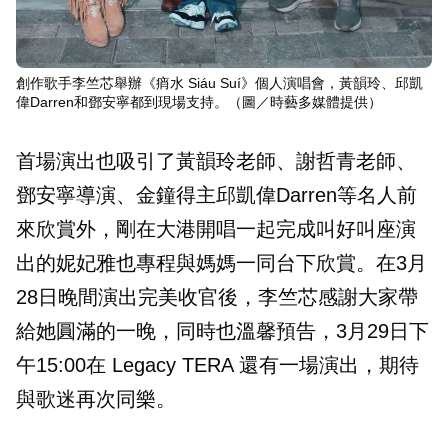
創作歌手李竺芯舉辦《痟水 Siáu Suí》個人演唱會，黃韻玲、邱凱
偉Darren和鄧安寧都到現場支持。（圖／時藝多媒體提供）
首場演出也吸引了黃韻玲老師、謝哲青老師、
鄧安寧導演、金鐘得主邱凱偉Darren等名人前
來欣賞外，剛在大港開唱一起完成叫好叫座演
出的妮妃雅也專程與媽媽一同台下欣賞。在3月
28日晚間演出完美收官後，李竺芯感謝大家帶
給她圓滿的一晚，同時也溫馨預告，3月29日下
午15:00在 Legacy TERA 還有一場演出，期待
與歌迷再次同樂。