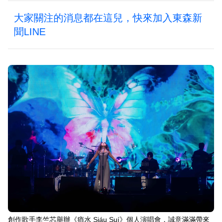
大家關注的消息都在這兒，快來加入東森新
聞LINE
創作歌手李竺芯舉辦《痟水 Siáu Suí》個人演唱會，誠意滿滿帶來