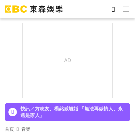
劉真
影片
7-eleven
女優
ian
謝侑芯
網紅
于朦朧
下載東森App，隨時掌握天下大小事！
玉澤演巡演首站獻給台北！加碼「自拍+簽名會」
寵粉無極限
快訊／方志友、楊銘威離婚 「無法再做情人、永
遠是家人」
富婆砸錢拍短劇塞60場吻戲！男星爆「開房被包
首頁
音樂
養」 親上火線揭真相