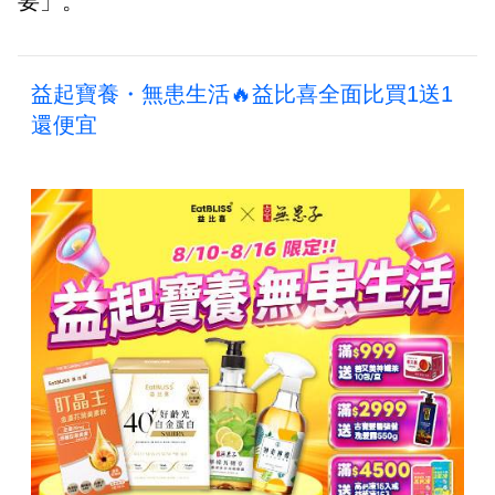
要」。
益起寶養・無患生活🔥益比喜全面比買1送1
還便宜