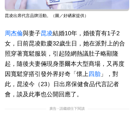
昆凌出席代言品牌活動。（圖／好硒家提供）
周杰倫
與妻子
昆凌
結婚10年，婚後育有1子2
女，日前昆凌歡慶32歲生日，她在派對上的合
照穿著寬鬆服裝，引起陸網熱議肚子略顯隆
起，隨後夫妻倆現身墨爾本大型商場，又再度
因寬鬆穿搭引發外界好奇「懷上
四胎
」，對
此，昆淩今（23）日出席保健食品代言記者
會，談及此事也公開回應了。
廣告 - 請繼續往下閱讀