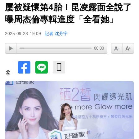
屢被疑懷第4胎！昆凌露面全說了
SEVENTEEN勝寬、Dino同天入伍！玟奎9月服替
代役
曝周杰倫專輯進度「全看她」
泰男團Dragon 5男星爆死訊！騎單車離家失聯 陳
2025-09-23
19:09
記者 沈芳宇
屍河中驚見「20公斤重物」
女星告別9年演藝圈！轉行當計程車司機 曝收入：
00:00
比演員賺更多
蔡阿嘎陷爭議！蘿拉神隱19個月首發文 遭酸「詐
分享
騙集團回歸」回應了
下載東森App，隨時掌握天下大小事！
玉澤演巡演首站獻給台北！加碼「自拍+簽名會」
寵粉無極限