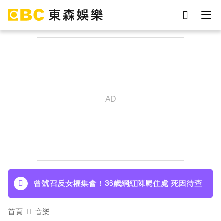
劉真
影片
于朦朧
ian
7-eleven
網紅
女優
謝侑芯
下載東森App，隨時掌握天下大小事！
周杰倫遭影射有私生子 杰威爾怒發132字聲明
曾號召反女權集會！36歲網紅陳屍住處 死因待查
首頁
音樂
下載東森App，隨時掌握天下大小事！