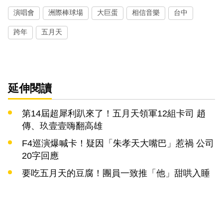
演唱會
洲際棒球場
大巨蛋
相信音樂
台中
跨年
五月天
延伸閱讀
第14屆超犀利趴來了！五月天領軍12組卡司 趙
傳、玖壹壹嗨翻高雄
F4巡演爆喊卡！疑因「朱孝天大嘴巴」惹禍 公司
20字回應
要吃五月天的豆腐！團員一致推「他」甜哄入睡