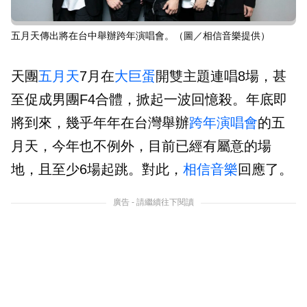
五月天傳出將在台中舉辦跨年演唱會。（圖／相信音樂提供）
天團
五月天
7月在
大巨蛋
開雙主題連唱8場，甚
至促成男團F4合體，掀起一波回憶殺。年底即
將到來，幾乎年年在台灣舉辦
跨年
演唱會
的五
月天，今年也不例外，目前已經有屬意的場
地，且至少6場起跳。對此，
相信音樂
回應了。
廣告 - 請繼續往下閱讀