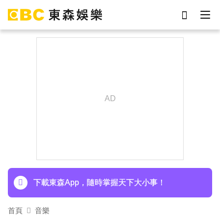
劉真
影片
7-eleven
女優
ian
網紅
謝侑芯
于朦朧
下載東森App，隨時掌握天下大小事！
首頁
音樂