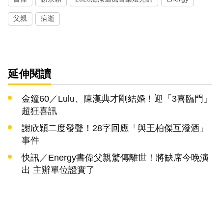
父親
病逝
延伸閱讀
金鐘60／Lulu、陳漢典才剛結婚！迎「3喜臨門」
超狂喜訊
謝欣穎二度發聲！28字回應「與王柏傑互潑酒」
事件
快訊／Energy書偉父親驚傳離世！將缺席今晚演
出 主辦單位證實了