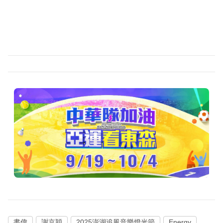
書偉
謝京穎
2025澎湖追風音樂燈光節
Energy