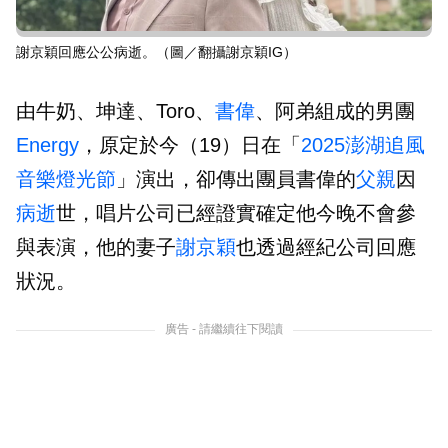
謝京穎回應公公病逝。（圖／翻攝謝京穎IG）
由牛奶、坤達、Toro、
書偉
、阿弟組成的男團
Energy
，原定於今（19）日在「
2025澎湖追風
音樂燈光節
」演出，卻傳出團員書偉的
父親
因
病逝
世，唱片公司已經證實確定他今晚不會參
與表演，他的妻子
謝京穎
也透過經紀公司回應
狀況。
廣告 - 請繼續往下閱讀