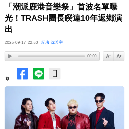
「潮派鹿港音樂祭」首波名單曝
光！TRASH團長睽違10年返鄉演
出
2025-09-17
22:50
記者 沈芳宇
00:00
分享