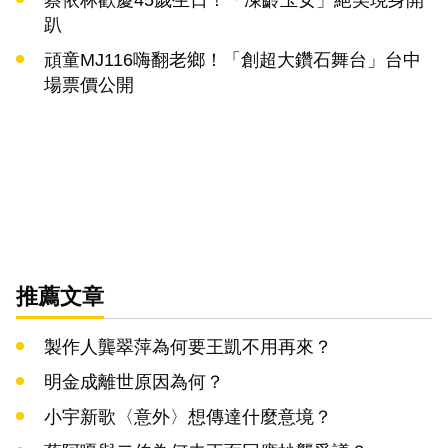
趴
頑童MJ116嗨翻老鄉！「創超大鑽石舞台」台中
場票價公開
推薦文章
製作人龔翠萍為何要王凱不用再來？
明金成離世原因為何？
小宇新歌〈意外〉想傳達什麼意境？