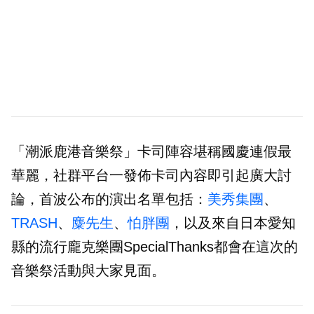
「潮派鹿港音樂祭」卡司陣容堪稱國慶連假最
華麗，社群平台一發佈卡司內容即引起廣大討
論，首波公布的演出名單包括：
美秀集團
、
TRASH
、
麋先生
、
怕胖團
，以及來自日本愛知
縣的流行龐克樂團SpecialThanks都會在這次的
音樂祭活動與大家見面。