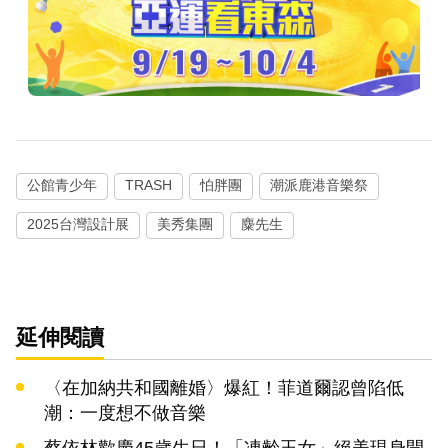
公館青少年
TRASH
怕胖團
潮派鹿港音樂祭
2025台灣設計展
美秀集團
麋先生
延伸閱讀
〈在加納共和國離婚〉爆紅！菲道爾認曾陷低
潮：一度想不做音樂
蔡依林歡慶45歲生日！「凍齡玉女」絕美現身開