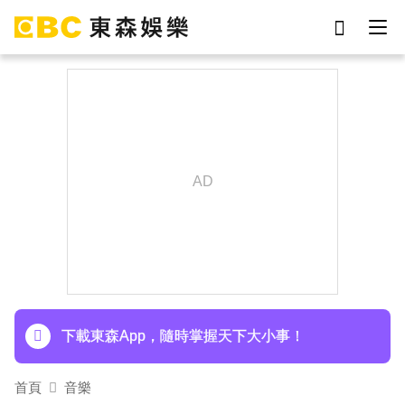
劉真
影片
7-eleven
網紅
女優
于朦朧
ian
謝侑芯
下載東森App，隨時掌握天下大小事！
首頁
音樂