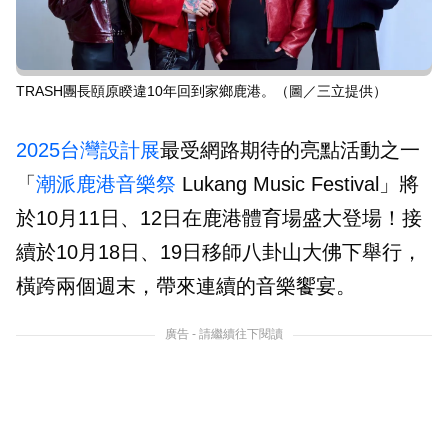
TRASH團長頤原睽違10年回到家鄉鹿港。（圖／三立提供）
2025台灣設計展
最受網路期待的亮點活動之一
「
潮派鹿港音樂祭
Lukang Music Festival」將
於10月11日、12日在鹿港體育場盛大登場！接
續於10月18日、19日移師八卦山大佛下舉行，
橫跨兩個週末，帶來連續的音樂饗宴。
廣告 - 請繼續往下閱讀