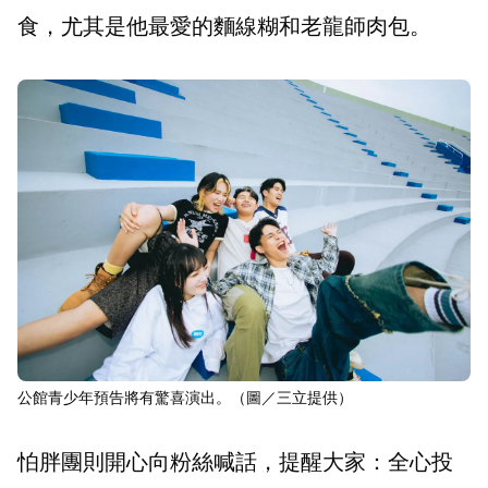
食，尤其是他最愛的麵線糊和老龍師肉包。
公館青少年預告將有驚喜演出。（圖／三立提供）
怕胖團則開心向粉絲喊話，提醒大家：全心投