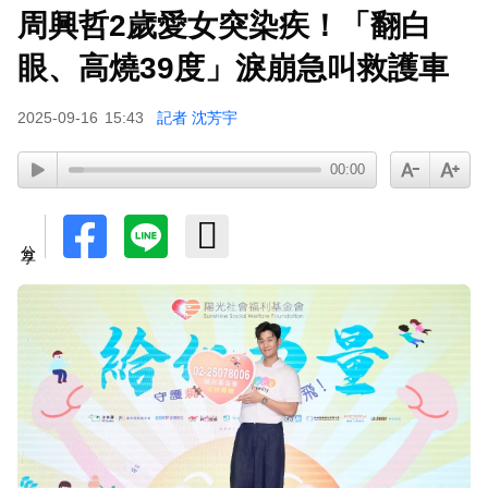
周興哲2歲愛女突染疾！「翻白
眼、高燒39度」淚崩急叫救護車
2025-09-16
15:43
記者 沈芳宇
00:00
分享