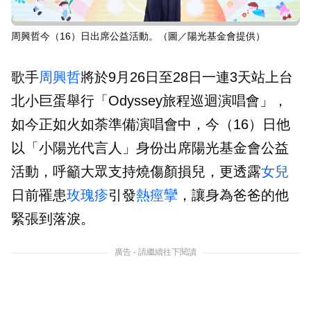
周興哲今（16）日出席公益活動。（圖／陽光基金會提供）
歌手
周興哲
將於9月26日至28日一連3天站上台
北小巨蛋舉行「Odyssey旅程巡迴演唱會」，
如今正如火如荼準備演唱會中，今（16）日他
以「小陽光代言人」身份出席陽光基金會公益
活動，呼籲大眾支持燒傷顏損兒，更透露
女兒
日前罹患
玫瑰疹
引發
熱痙攣
，讓身為爸爸的他
緊張到落淚。
廣告 - 請繼續往下閱讀