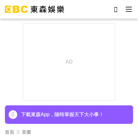
劉真
影片
于朦朧
女優
網紅
ian
7-eleven
謝侑芯
下載東森App，隨時掌握天下大小事！
埃及知名女星涉販毒！ 遭「判死刑」震撼社會
下載東森App，隨時掌握天下大小事！
首頁
音樂
埃及知名女星涉販毒！ 遭「判死刑」震撼社會