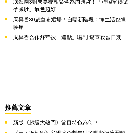
演藝圈3對夫妻檔相聚全為周興哲！「許瑋甯傳懷
孕藏肚」氣色超好
周興哲30歲宣布返場！自曝新階段：懂生活也懂
腰痛
周興哲合作舒華被「這點」嚇到 驚喜攻蛋日期
推薦文章
新版《超級大熱門》節目特色為何？
《天才衝衝衝》父親節企劃集結了哪些演藝圈帥