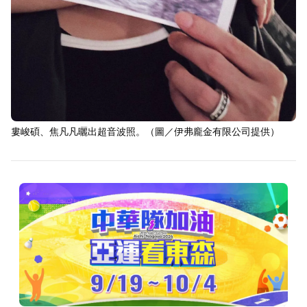
婁峻碩、焦凡凡曬出超音波照。（圖／伊弗龐金有限公司提供）