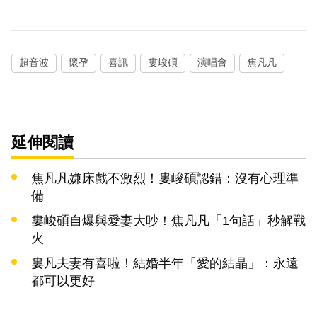
超音波
懷孕
喜訊
婁峻碩
演唱會
焦凡凡
延伸閱讀
焦凡凡嫌床戲不激烈！婁峻碩認錯：沒有心理準
備
婁峻碩自爆與愛妻大吵！焦凡凡「1句話」秒解戰
火
婁凡夫妻有喜啦！結婚半年「愛的結晶」：永遠
都可以更好