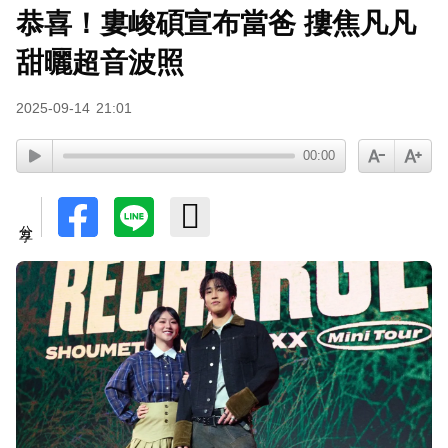
恭喜！婁峻碩宣布當爸 摟焦凡凡
甜曬超音波照
2025-09-14
21:01
00:00
分享