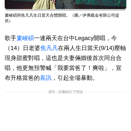
婁峻碩與焦凡凡生日當天合體開唱。（圖／伊弗龐金有限公司提
供）
歌手
婁峻碩
一連兩天在台中Legacy開唱，今
（14）日老婆
焦凡凡
在兩人生日當天(9/14)壓軸
現身甜蜜對唱，這也是夫妻倆婚後首次同台合
唱，他更無預警喊「我要當爸了！爽啦」，宣
布升格當爸的
喜訊
，引起全場暴動。
廣告 - 請繼續往下閱讀