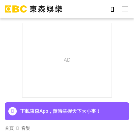
劉真
影片
于朦朧
網紅
女優
ian
下載東森App，隨時掌握天下大小事！
7-eleven
謝侑芯
埃及知名女星涉販毒！ 遭「判死刑」震撼社會
下載東森App，隨時掌握天下大小事！
埃及知名女星涉販毒！ 遭「判死刑」震撼社會
首頁
音樂