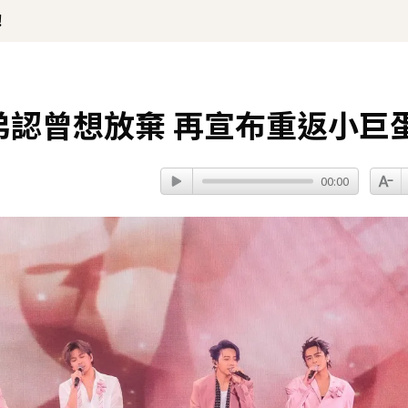
！
.阿弟認曾想放棄 再宣布重返小巨
00:00