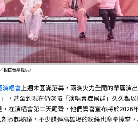
（圖／相信音樂提供）
蛋
演唱會
上週末圓滿落幕，兩晚火力全開的華麗演出
！」，甚至到現在仍深陷「演唱會症候群」久久難以
再見，在演唱會第二天尾聲，他們驚喜宣布將於2026年
立刻掀起熱議，不少錯過高雄場的粉絲也摩拳擦掌，