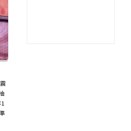
震
抽
1
準