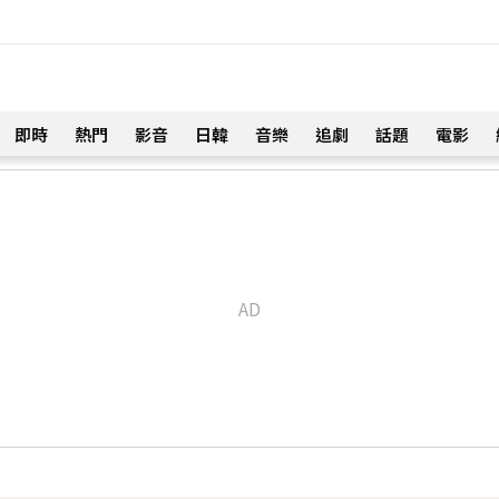
即時
熱門
影音
日韓
音樂
追劇
話題
電影