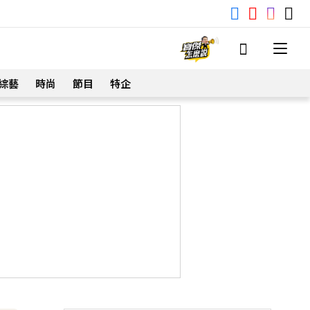
綜藝
時尚
節目
特企