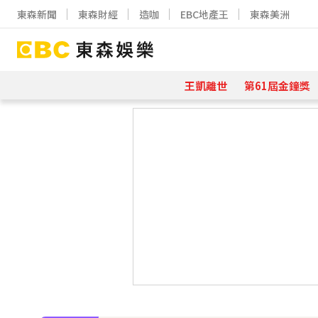
東森新聞
東森財經
造咖
EBC地產王
東森美洲
王凱離世
第61屆金鐘獎