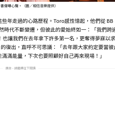
oro、書偉曝心聲。（圖／相信音樂提供）
這些年走過的心路歷程。Toro感性憶起，他們從 BB
，雖然時代不斷變遷，但彼此的愛始終如一：「我們跨
！也讓我們在去年拿下許多第一名，更奪得夢寐以
月的復出，直呼不可思議：「去年跟大家約定要當彼
帶走滿滿能量，下次也要照顧好自己再來現場！」
廣告 - 請繼續往下閱讀