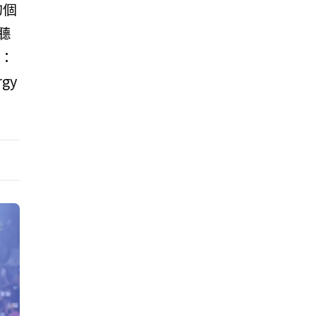
的個
聽
示：
gy