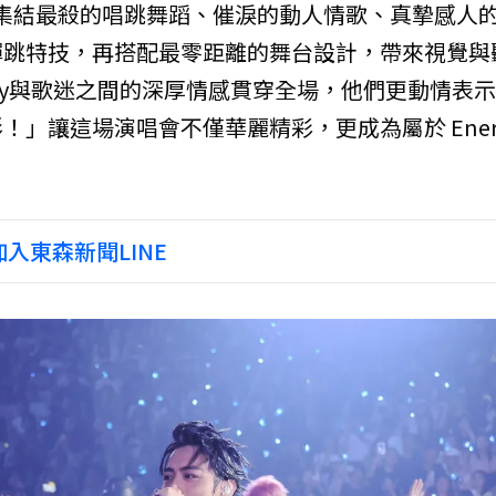
》演唱會集結最殺的唱跳舞蹈、催淚的動人情歌、真摯感人
彈跳特技，再搭配最零距離的舞台設計，帶來視覺與
rgy與歌迷之間的深厚情感貫穿全場，他們更動情表
」讓這場演唱會不僅華麗精彩，更成為屬於 Ener
入東森新聞LINE