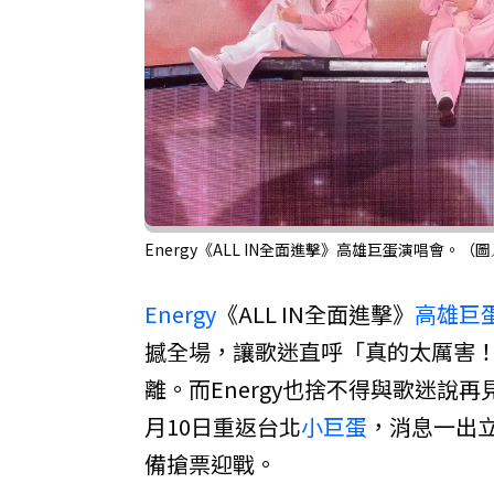
Energy《ALL IN全面進擊》高雄巨蛋演唱會。
Energy
《ALL IN全面進擊》
高雄巨
撼全場，讓歌迷直呼「真的太厲害
離。而Energy也捨不得與歌迷說
月10日重返台北
小巨蛋
，消息一出
備搶票迎戰。