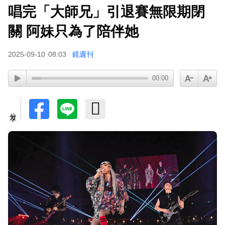
唱完「大師兄」引退賽無限期閉
蔡阿嘎陷爭議！蘿拉神隱19個月首發文 遭酸「詐
騙集團回歸」回應了
關 阿妹只為了陪伴她
肥大叔猝逝5天！原訂明直播說明突喊卡 團隊忍痛
2025-09-10
08:03
鏡週刊
曝原因
00:00
下載東森App，隨時掌握天下大小事！
SEVENTEEN勝寬、Dino同天入伍！玟奎9月服替
分享
代役