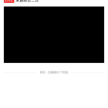
東森綜合二台
廣告 - 請繼續往下閱讀