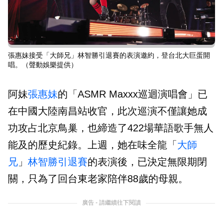
張惠妹接受「大師兄」林智勝引退賽的表演邀約，登台北大巨蛋開
唱。（聲動娛樂提供）
阿妹
張惠妹
的「ASMR Maxxx巡迴演唱會」已
在中國大陸南昌站收官，此次巡演不僅讓她成
功攻占北京鳥巢，也締造了422場華語歌手無人
能及的歷史紀錄。上週，她在味全龍「
大師
兄
」
林智勝
引退賽
的表演後，已決定無限期閉
關，只為了回台東老家陪伴88歲的母親。
廣告 - 請繼續往下閱讀