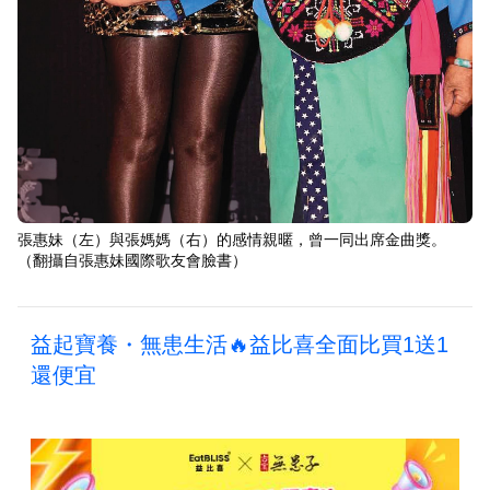
張惠妹（左）與張媽媽（右）的感情親暱，曾一同出席金曲獎。
（翻攝自張惠妹國際歌友會臉書）
益起寶養・無患生活🔥益比喜全面比買1送1
還便宜