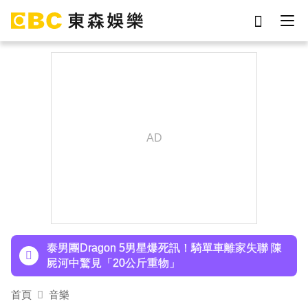
劉真
影片
7-eleven
女優
ian
謝侑芯
網紅
于朦朧
下載東森App，隨時掌握天下大小事！
SEVENTEEN勝寬、Dino同天入伍！玟奎9月服替
代役
泰男團Dragon 5男星爆死訊！騎單車離家失聯 陳
屍河中驚見「20公斤重物」
女星告別9年演藝圈！轉行當計程車司機 曝收入：
首頁
音樂
比演員賺更多