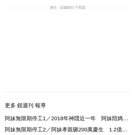
廣告 - 請繼續往下閱讀
更多 鏡週刊 報導
阿妹無限期停工1／2018年神隱近一年 阿妹陪媽媽
對抗癌症病魔
阿妹無限期停工2／阿妹孝親砸200萬慶生 1.2億元