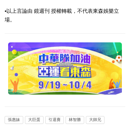
買下「像台東的家」
•以上言論由 鏡週刊 授權轉載，不代表東森娛樂立
場。
張惠妹
大巨蛋
引退賽
林智勝
大師兄