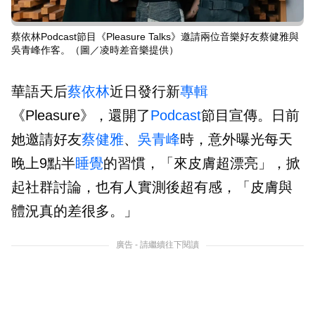
蔡依林Podcast節目《Pleasure Talks》邀請兩位音樂好友蔡健雅與
吳青峰作客。（圖／凌時差音樂提供）
華語天后
蔡依林
近日發行新
專輯
《Pleasure》，還開了
Podcast
節目宣傳。日前
她邀請好友
蔡健雅
、
吳青峰
時，意外曝光每天
晚上9點半
睡覺
的習慣，「來皮膚超漂亮」，掀
起社群討論，也有人實測後超有感，「皮膚與
體況真的差很多。」
廣告 - 請繼續往下閱讀