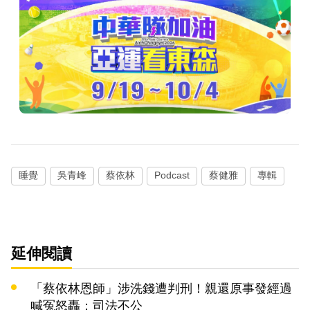
睡覺
吳青峰
蔡依林
Podcast
蔡健雅
專輯
延伸閱讀
「蔡依林恩師」涉洗錢遭判刑！親還原事發經過
喊冤怒轟：司法不公