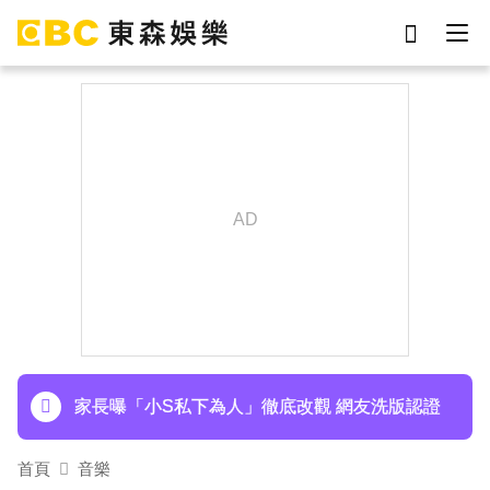
劉真
影片
7-eleven
女優
網紅
ian
于朦朧
謝侑芯
下載東森App，隨時掌握天下大小事！
寬魚營收衰退 「點名王心凌、楊丞琳」網笑翻：
太誠實
家長曝「小S私下為人」徹底改觀 網友洗版認證
首頁
音樂
下載東森App，隨時掌握天下大小事！