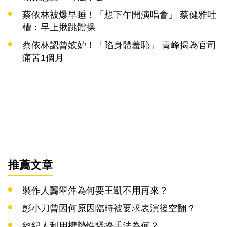
蔡依林被爆早睡！「想下午開演唱會」 蔡健雅吐
槽：早上揪跳體操
蔡依林認曾嫉妒！「陷身體羞恥」 青峰揭為官司
痛苦1個月
推薦文章
製作人龔翠萍為何要王凱不用再來？
彭小刀曾因何原因臨時被要求表演後空翻？
經紀人利用權勢性騷擾手法為何？