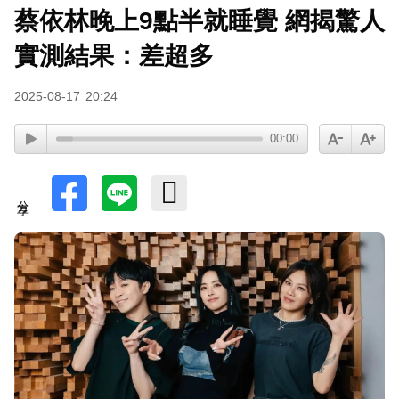
蔡依林晚上9點半就睡覺 網揭驚人
寬魚營收衰退 「點名王心凌、楊丞琳」網笑翻：
太誠實
實測結果：差超多
2025-08-17
20:24
00:00
分享