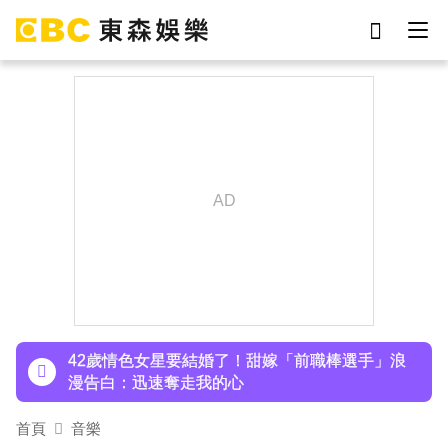
劉真
影片
7-eleven
女優
ian
網紅
謝侑芯
于朦朧
下載東森App，隨時掌握天下大小事！
才連莊金鐘紅毯主持！夏和熙突曝「像被卡車撞」
備賽狂操滿手繭
42歲情色女星要結婚了！甜嫁「前職棒選手」浪
漫告白：迅速奪走我的心
吳東諺結婚10年超寵妻！「主動帶娃」羨煞人妻
首頁
音樂
女星 她認了：心很酸