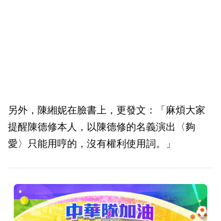
另外，陳緗妮在臉書上，更發文：「麻煩大家
提醒陳德修本人，以陳德修的名義演出〈夠
愛〉只能用哼的，沒有權利使用詞。」