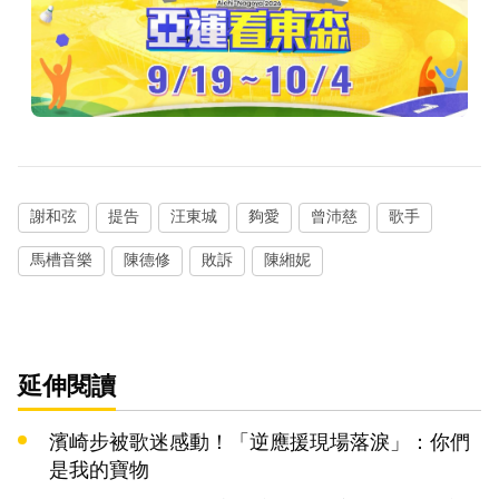
謝和弦
提告
汪東城
夠愛
曾沛慈
歌手
馬槽音樂
陳德修
敗訴
陳緗妮
延伸閱讀
濱崎步被歌迷感動！「逆應援現場落淚」：你們
是我的寶物