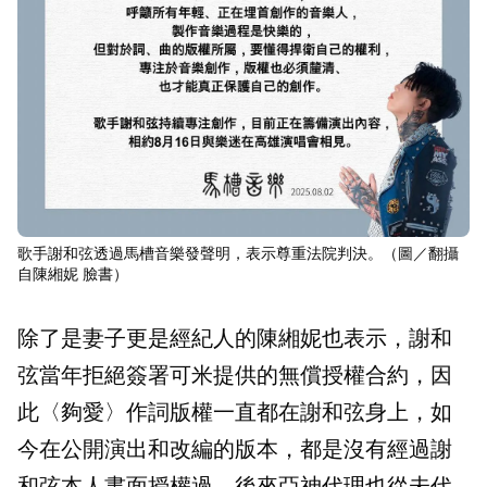
歌手謝和弦透過馬槽音樂發聲明，表示尊重法院判決。（圖／翻攝
自陳緗妮 臉書）
除了是妻子更是經紀人的陳緗妮也表示，謝和
弦當年拒絕簽署可米提供的無償授權合約，因
此〈夠愛〉作詞版權一直都在謝和弦身上，如
今在公開演出和改編的版本，都是沒有經過謝
和弦本人書面授權過，後來亞神代理也從未代