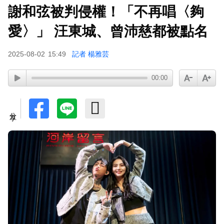
謝和弦被判侵權！「不再唱〈夠
下載東森App，隨時掌握天下大小事！
愛〉」 汪東城、曾沛慈都被點名
才連莊金鐘紅毯主持！夏和熙突曝「像被卡車撞」
2025-08-02
15:49
記者 楊雅芸
備賽狂操滿手繭
00:00
分享