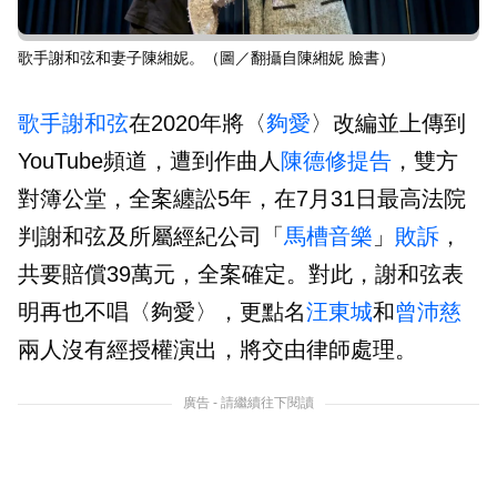
歌手謝和弦和妻子陳緗妮。（圖／翻攝自陳緗妮 臉書）
歌手
謝和弦
在2020年將〈
夠愛
〉改編並上傳到
YouTube頻道，遭到作曲人
陳德修
提告
，雙方
對簿公堂，全案纏訟5年，在7月31日最高法院
判謝和弦及所屬經紀公司「
馬槽音樂
」
敗訴
，
共要賠償39萬元，全案確定。對此，謝和弦表
明再也不唱〈夠愛〉，更點名
汪東城
和
曾沛慈
兩人沒有經授權演出，將交由律師處理。
廣告 - 請繼續往下閱讀