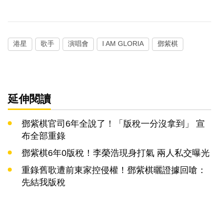
港星
歌手
演唱會
I AM GLORIA
鄧紫棋
延伸閱讀
鄧紫棋官司6年全說了！「版稅一分沒拿到」 宣
布全部重錄
鄧紫棋6年0版稅！李榮浩現身打氣 兩人私交曝光
重錄舊歌遭前東家控侵權！鄧紫棋曬證據回嗆：
先結我版稅