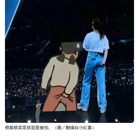
鄧紫棋當眾抓屁股被拍。（圖／翻攝自小紅書）