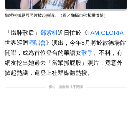
鄧紫棋抓屁股照片掀起熱議。（圖／翻攝自鄧紫棋微博）
「鐵肺歌后」
鄧紫棋
近日忙於《
I AM GLORIA
世界巡迴
演唱會
》演出，今年8月將於啟德場館
開唱，成為首位登台的華語女
歌手
。不料，有
網友挖出她過去「當眾抓屁股」照片，竟意外
掀起熱議，還登上社群媒體熱搜。
廣告 - 請繼續往下閱讀