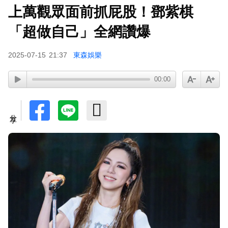
上萬觀眾面前抓屁股！鄧紫棋
97萬網紅「肥大叔」驟逝！2天前才開直播 最後身
影曝光粉鼻酸
「超做自己」全網讚爆
2025-07-15
21:37
東森娛樂
00:00
分享