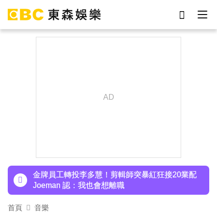
劉真
影片
于朦朧
女優
網紅
ian
7-eleven
謝侑芯
下載東森App，隨時掌握天下大小事！
97萬網紅「肥大叔」驟逝！2天前才開直播 最後身
影曝光粉鼻酸
金牌員工轉投李多慧！剪輯師突暴紅狂接20業配
Joeman 認：我也會想離職
首頁
音樂
下載東森App，隨時掌握天下大小事！